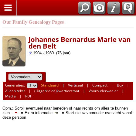
Our Family Genealogy Pages
Johannes Bernardus Marie van
den Belt
1904 - 1980 (76 jaar)
Generaties:
Standaard
|
Verticaal
|
Compact
|
Box
|
Alleen tekst
|
(Uitgebreide)kwartierstaat
|
Voorouderwaaier
|
Media
|
PDF
Opm.: Scroll eventueel naar beneden of naar rechts om alles te kunnen
zien.
= Extra informatie
= Start nieuw voorouder-overzicht vanaf
deze persoon