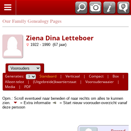
Our Family Genealogy Pages
Ziena Dina Letteboer
1922 - 1990 (67 jaar)
Generaties:
Standaard
|
Verticaal
|
Compact
|
Box
|
Alleen tekst
|
(Uitgebreide)kwartierstaat
|
Voorouderwaaier
|
Media
|
PDF
Opm.: Scroll eventueel naar beneden of naar rechts om alles te kunnen
zien.
= Extra informatie
= Start nieuw voorouder-overzicht vanaf
deze persoon
Berend