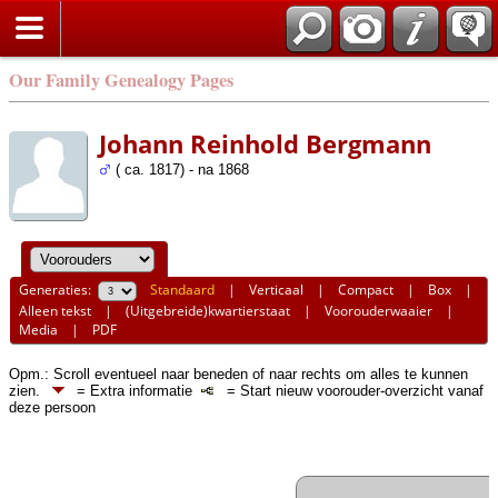
Our Family Genealogy Pages
Johann Reinhold Bergmann
( ca. 1817) - na 1868
Generaties:
Standaard
|
Verticaal
|
Compact
|
Box
|
Alleen tekst
|
(Uitgebreide)kwartierstaat
|
Voorouderwaaier
|
Media
|
PDF
Opm.: Scroll eventueel naar beneden of naar rechts om alles te kunnen
zien.
= Extra informatie
= Start nieuw voorouder-overzicht vanaf
deze persoon