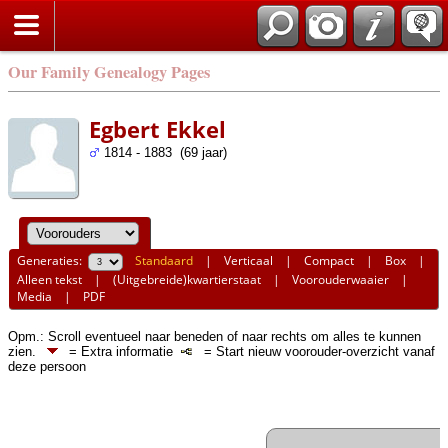
Our Family Genealogy Pages
Egbert Ekkel
1814 - 1883 (69 jaar)
Generaties:
Standaard
|
Verticaal
|
Compact
|
Box
|
Alleen tekst
|
(Uitgebreide)kwartierstaat
|
Voorouderwaaier
|
Media
|
PDF
Opm.: Scroll eventueel naar beneden of naar rechts om alles te kunnen
zien.
= Extra informatie
= Start nieuw voorouder-overzicht vanaf
deze persoon