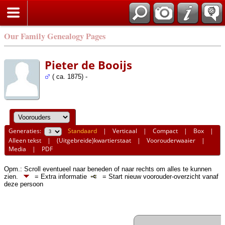
Our Family Genealogy Pages
Pieter de Booijs
( ca. 1875) -
Generaties:
Standaard
|
Verticaal
|
Compact
|
Box
|
Alleen tekst
|
(Uitgebreide)kwartierstaat
|
Voorouderwaaier
|
Media
|
PDF
Opm.: Scroll eventueel naar beneden of naar rechts om alles te kunnen
zien.
= Extra informatie
= Start nieuw voorouder-overzicht vanaf
deze persoon