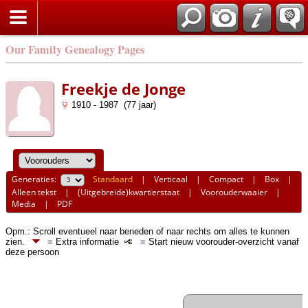
Our Family Genealogy Pages
Freekje de Jonge
1910 - 1987 (77 jaar)
Generaties:
Standaard
|
Verticaal
|
Compact
|
Box
|
Alleen tekst
|
(Uitgebreide)kwartierstaat
|
Voorouderwaaier
|
Media
|
PDF
Opm.: Scroll eventueel naar beneden of naar rechts om alles te kunnen
zien.
= Extra informatie
= Start nieuw voorouder-overzicht vanaf
deze persoon