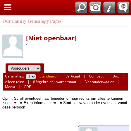
Our Family Genealogy Pages
[Niet openbaar]
Generaties:
Standaard
|
Verticaal
|
Compact
|
Box
|
Alleen tekst
|
(Uitgebreide)kwartierstaat
|
Voorouderwaaier
|
Media
|
PDF
Opm.: Scroll eventueel naar beneden of naar rechts om alles te kunnen
zien.
= Extra informatie
= Start nieuw voorouder-overzicht vanaf
deze persoon