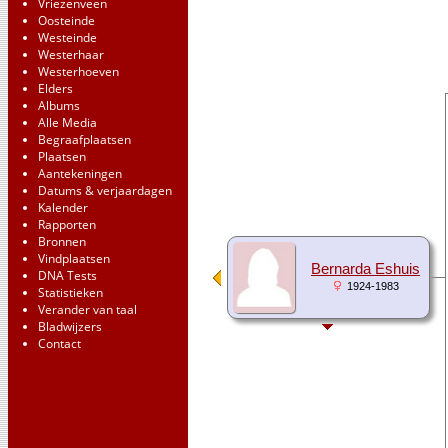
Vriezenveen
Oosteinde
Westeinde
Westerhaar
Westerhoeven
Elders
Albums
Alle Media
Begraafplaatsen
Plaatsen
Aantekeningen
Datums & verjaardagen
Kalender
Rapporten
Bronnen
Vindplaatsen
Bernarda Eshuis
DNA Tests
1924-1983
Statistieken
Verander van taal
Bladwijzers
Contact