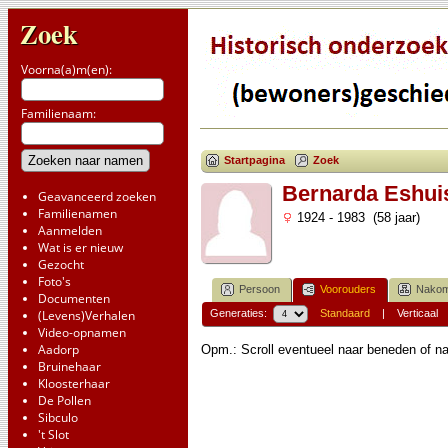
Zoek
Voorna(a)m(en):
Familienaam:
Startpagina
Zoek
Bernarda Eshui
Geavanceerd zoeken
Familienamen
1924 - 1983 (58 jaar)
Aanmelden
Wat is er nieuw
Gezocht
Foto's
Persoon
Voorouders
Nakom
Documenten
(Levens)Verhalen
Generaties:
Standaard
|
Verticaal
Video-opnamen
Aadorp
Opm.: Scroll eventueel naar beneden of na
Bruinehaar
Kloosterhaar
De Pollen
Sibculo
't Slot