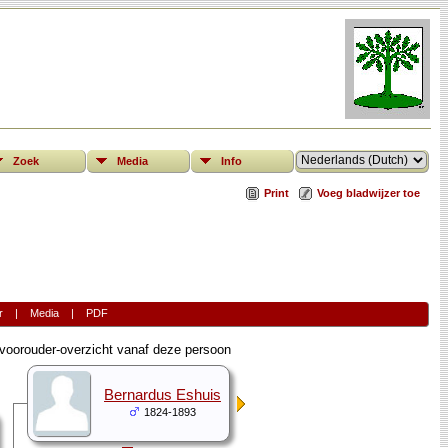
Zoek
Media
Info
Print
Voeg bladwijzer toe
r
|
Media
|
PDF
oorouder-overzicht vanaf deze persoon
Bernardus Eshuis
1824-1893