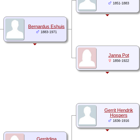
1851-1883
Bernardus Eshuis
1883-1971
Janna Pot
1856-1922
Gerrit Hendrik
Hospers
1836-1916
Gerritdina