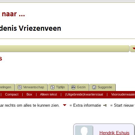
s
elingen
Verwantschap
Tijdlijn
Gezin
Suggestie
|
Compact
|
Box
|
Alleen tekst
|
(Uitgebreide)kwartierstaat
|
Voorouderwaaie
ar rechts om alles te kunnen zien.
= Extra informatie
= Start nieuw v
Hendrik Eshuis