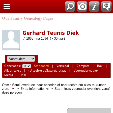
Our Family Genealogy Pages
Gerhard Teunis Diek
1865 - na 1894 (> 30 jaar)
Generaties:
Standaard
|
Verticaal
|
Compact
|
Box
|
Alleen tekst
|
(Uitgebreide)kwartierstaat
|
Voorouderwaaier
|
Media
|
PDF
Opm.: Scroll eventueel naar beneden of naar rechts om alles te kunnen
zien.
= Extra informatie
= Start nieuw voorouder-overzicht vanaf
deze persoon