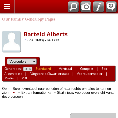
Our Family Genealogy Pages
Barteld Alberts
( ca. 1688) - na 1713
Generaties:
Standaard
|
Verticaal
|
Compact
|
Box
|
Alleen tekst
|
(Uitgebreide)kwartierstaat
|
Voorouderwaaier
|
Media
|
PDF
Opm.: Scroll eventueel naar beneden of naar rechts om alles te kunnen
zien.
= Extra informatie
= Start nieuw voorouder-overzicht vanaf
deze persoon