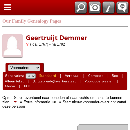
Our Family Genealogy Pages
Geertruijt Demmer
( ca. 1767) - na 1792
Generaties:
Standaard
|
Verticaal
|
Compact
|
Box
|
Alleen tekst
|
(Uitgebreide)kwartierstaat
|
Voorouderwaaier
|
Media
|
PDF
Opm.: Scroll eventueel naar beneden of naar rechts om alles te kunnen
zien.
= Extra informatie
= Start nieuw voorouder-overzicht vanaf
deze persoon