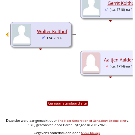
Gerrit Koltho
( ca. 1710)-na 1
Wolter Kolthof
1741-1806
Aaltjen Aalder
( ca. 1714)-na 1
Ga naar standaard site
Deze site werd aangemaakt door
v.
The Next Generation of Genealogy Sitebuilding
13.0, geschreven door Darrin Lythgoe © 2001-2026.
Gegevens onderhouden door
.
Andre Idzinga