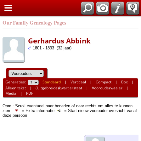
Our Family Genealogy Pages
Gerhardus Abbink
1801 - 1833 (32 jaar)
Generaties:
Standaard
|
Verticaal
|
Compact
|
Box
|
Alleen tekst
|
(Uitgebreide)kwartierstaat
|
Voorouderwaaier
|
Media
|
PDF
Opm.: Scroll eventueel naar beneden of naar rechts om alles te kunnen
zien.
= Extra informatie
= Start nieuw voorouder-overzicht vanaf
deze persoon