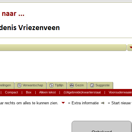
elingen
Verwantschap
Tijdlijn
Gezin
Suggestie
|
Compact
|
Box
|
Alleen tekst
|
(Uitgebreide)kwartierstaat
|
Voorouderwaaie
ar rechts om alles te kunnen zien.
= Extra informatie
= Start nieuw v