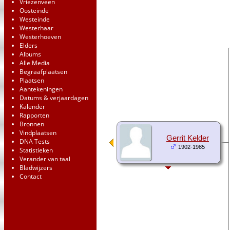
Vriezenveen
Oosteinde
Westeinde
Westerhaar
Westerhoeven
Elders
Albums
Alle Media
Begraafplaatsen
Plaatsen
Aantekeningen
Datums & verjaardagen
Kalender
Rapporten
Bronnen
Vindplaatsen
Gerrit Kelder
DNA Tests
1902-1985
Statistieken
Verander van taal
Bladwijzers
Contact