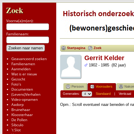
Zoek
Voorna(a)m(en):
Familienaam:
Startpagina
Zoek
Gerrit Kelder
Geavanceerd zoeken
Familienamen
1902 - 1985 (82 jaar)
Aanmelden
Wat is er nieuw
Gezocht
Foto's
Persoon
Voorouders
Nakom
Documenten
(Levens)Verhalen
Generaties:
Standaard
|
Verticaal
Video-opnamen
Aadorp
Opm.: Scroll eventueel naar beneden of na
Bruinehaar
Kloosterhaar
De Pollen
Sibculo
't Slot