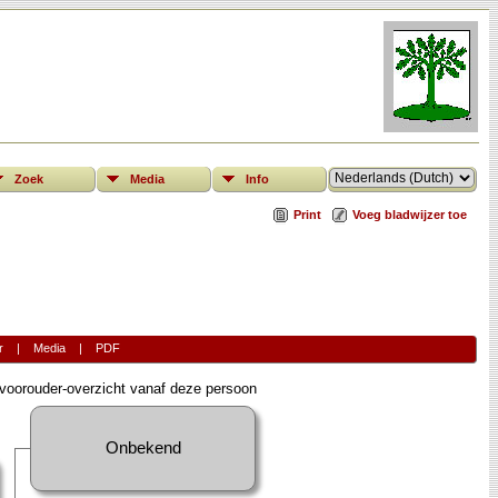
Zoek
Media
Info
Print
Voeg bladwijzer toe
r
|
Media
|
PDF
oorouder-overzicht vanaf deze persoon
Onbekend