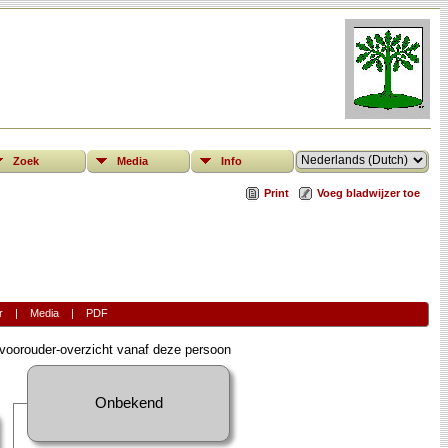
Zoek
Media
Info
Print
Voeg bladwijzer toe
r
|
Media
|
PDF
oorouder-overzicht vanaf deze persoon
Onbekend