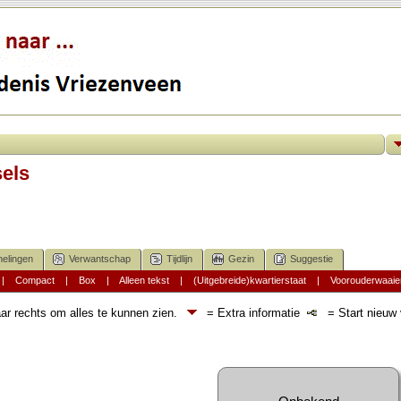
els
elingen
Verwantschap
Tijdlijn
Gezin
Suggestie
|
Compact
|
Box
|
Alleen tekst
|
(Uitgebreide)kwartierstaat
|
Voorouderwaaie
ar rechts om alles te kunnen zien.
= Extra informatie
= Start nieuw v