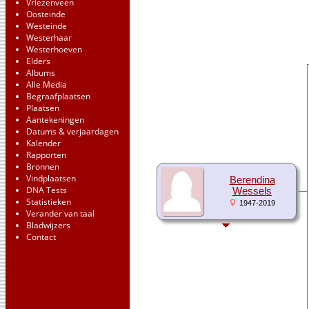
Vriezenveen
Oosteinde
Westeinde
Westerhaar
Westerhoeven
Elders
Albums
Alle Media
Begraafplaatsen
Plaatsen
Aantekeningen
Datums & verjaardagen
Kalender
Rapporten
Bronnen
Vindplaatsen
Berendina
DNA Tests
Wessels
Statistieken
1947-2019
Verander van taal
Bladwijzers
Contact