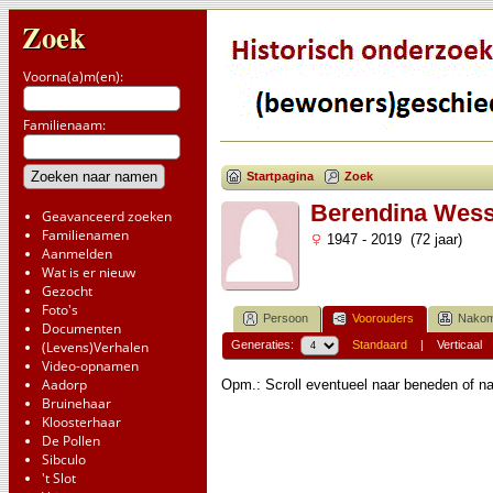
Zoek
Voorna(a)m(en):
Familienaam:
Startpagina
Zoek
Berendina Wess
Geavanceerd zoeken
Familienamen
1947 - 2019 (72 jaar)
Aanmelden
Wat is er nieuw
Gezocht
Foto's
Persoon
Voorouders
Nakom
Documenten
(Levens)Verhalen
Generaties:
Standaard
|
Verticaal
Video-opnamen
Aadorp
Opm.: Scroll eventueel naar beneden of na
Bruinehaar
Kloosterhaar
De Pollen
Sibculo
't Slot