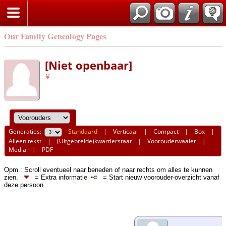
Our Family Genealogy Pages
[Niet openbaar]
Generaties:
Standaard
|
Verticaal
|
Compact
|
Box
|
Alleen tekst
|
(Uitgebreide)kwartierstaat
|
Voorouderwaaier
|
Media
|
PDF
Opm.: Scroll eventueel naar beneden of naar rechts om alles te kunnen
zien.
= Extra informatie
= Start nieuw voorouder-overzicht vanaf
deze persoon