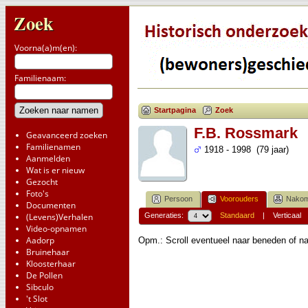
Zoek
Voorna(a)m(en):
Familienaam:
Startpagina
Zoek
F.B. Rossmark
Geavanceerd zoeken
Familienamen
1918 - 1998 (79 jaar)
Aanmelden
Wat is er nieuw
Gezocht
Foto's
Persoon
Voorouders
Nakom
Documenten
(Levens)Verhalen
Generaties:
Standaard
|
Verticaal
Video-opnamen
Aadorp
Opm.: Scroll eventueel naar beneden of na
Bruinehaar
Kloosterhaar
De Pollen
Sibculo
't Slot