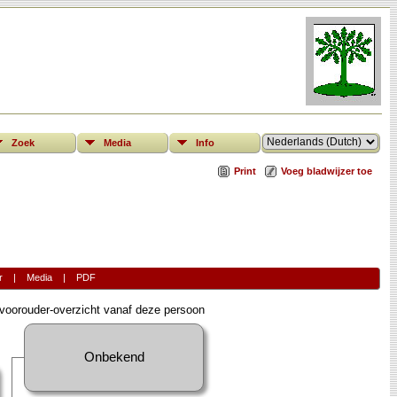
Zoek
Media
Info
Print
Voeg bladwijzer toe
r
|
Media
|
PDF
oorouder-overzicht vanaf deze persoon
Onbekend