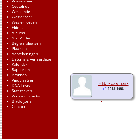
Vriezenveen
Oosteinde
Westeinde
Westerhaar
Westerhoeven
Elders
Albums
Alle Media
Begraafplaatsen
Plaatsen
Aantekeningen
Datums & verjaardagen
Kalender
Rapporten
Bronnen
Vindplaatsen
F.B. Rossmark
DNA Tests
1918-1998
Statistieken
Verander van taal
Bladwijzers
Contact