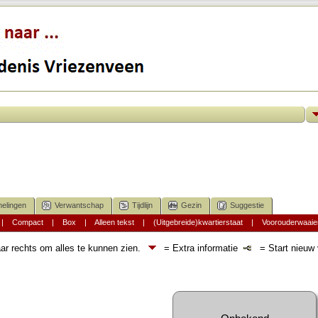
elingen
Verwantschap
Tijdlijn
Gezin
Suggestie
|
Compact
|
Box
|
Alleen tekst
|
(Uitgebreide)kwartierstaat
|
Voorouderwaaie
ar rechts om alles te kunnen zien.
= Extra informatie
= Start nieuw v