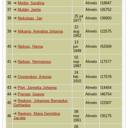
36
Meijler, Serafina
Almelo
I18847
37
Mulder, Jantje
Almelo
I26752
25 jul
38
Niekolaas, Jan
Almelo
I39950
1977
22
39
Nijkamp, Arendina Johanna
aug
Almelo
I22575
1952
13
40
Niphuis, Hanna
jun
Almelo
I52569
1949
02
41
Niphuis, Hermannus
sep
Almelo
I17577
1887
24
42
Oostendorp, Antonia
feb
Almelo
I17578
1910
43
Pleij, Jannetta Johanna
Almelo
I14454
44
Prenger, Geesje
Almelo
I46754
Reekers, Johannes Bernardus
45
Almelo
I22507
Gerhardus
08
Reekers, Maria Gerritdina
46
mei
Almelo
I35175
Jacoba
1961
05