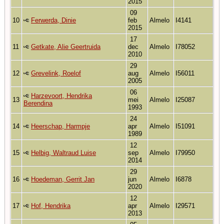
2015
09
10
Ferwerda, Dinie
feb
Almelo
I4141
2015
17
11
Getkate, Alie Geertruida
dec
Almelo
I78052
2010
29
12
Grevelink, Roelof
aug
Almelo
I56011
2005
06
Harzevoort, Hendrika
13
mei
Almelo
I25087
Berendina
1993
24
14
Heerschap, Harmpje
apr
Almelo
I51091
1989
12
15
Helbig, Waltraud Luise
sep
Almelo
I79950
2014
29
16
Hoedeman, Gerrit Jan
jun
Almelo
I6878
2020
12
17
Hof, Hendrika
apr
Almelo
I29571
2013