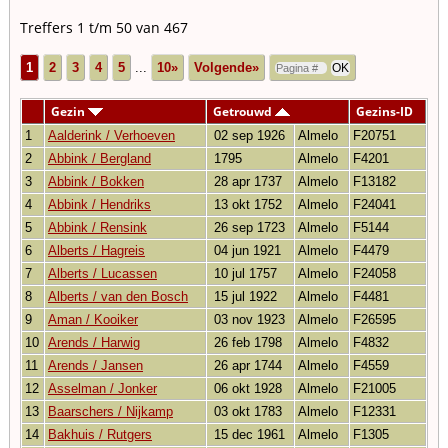
Treffers 1 t/m 50 van 467
1
2
3
4
5
...
10»
Volgende»
Gezin
Getrouwd
Gezins-ID
1
Aalderink / Verhoeven
02 sep 1926
Almelo
F20751
2
Abbink / Bergland
1795
Almelo
F4201
3
Abbink / Bokken
28 apr 1737
Almelo
F13182
4
Abbink / Hendriks
13 okt 1752
Almelo
F24041
5
Abbink / Rensink
26 sep 1723
Almelo
F5144
6
Alberts / Hagreis
04 jun 1921
Almelo
F4479
7
Alberts / Lucassen
10 jul 1757
Almelo
F24058
8
Alberts / van den Bosch
15 jul 1922
Almelo
F4481
9
Aman / Kooiker
03 nov 1923
Almelo
F26595
10
Arends / Harwig
26 feb 1798
Almelo
F4832
11
Arends / Jansen
26 apr 1744
Almelo
F4559
12
Asselman / Jonker
06 okt 1928
Almelo
F21005
13
Baarschers / Nijkamp
03 okt 1783
Almelo
F12331
14
Bakhuis / Rutgers
15 dec 1961
Almelo
F1305