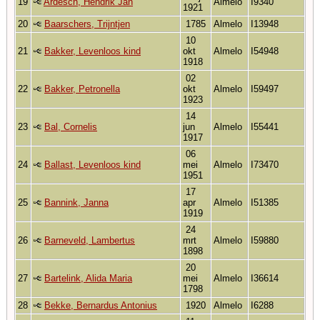
19
Ardesch, Hendrik Jan
Almelo
I9340
1921
20
Baarschers, Trijntjen
1785
Almelo
I13948
10
21
Bakker, Levenloos kind
okt
Almelo
I54948
1918
02
22
Bakker, Petronella
okt
Almelo
I59497
1923
14
23
Bal, Cornelis
jun
Almelo
I55441
1917
06
24
Ballast, Levenloos kind
mei
Almelo
I73470
1951
17
25
Bannink, Janna
apr
Almelo
I51385
1919
24
26
Barneveld, Lambertus
mrt
Almelo
I59880
1898
20
27
Bartelink, Alida Maria
mei
Almelo
I36614
1798
28
Bekke, Bernardus Antonius
1920
Almelo
I6288