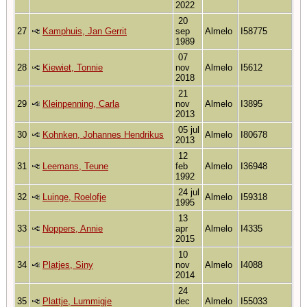
2022
20
27
Kamphuis, Jan Gerrit
sep
Almelo
I58775
1989
07
28
Kiewiet, Tonnie
nov
Almelo
I5612
2018
21
29
Kleinpenning, Carla
nov
Almelo
I3895
2013
05 jul
30
Kohnken, Johannes Hendrikus
Almelo
I80678
2013
12
31
Leemans, Teune
feb
Almelo
I36948
1992
24 jul
32
Luinge, Roelofje
Almelo
I59318
1995
13
33
Noppers, Annie
apr
Almelo
I4335
2015
10
34
Platjes, Siny
nov
Almelo
I4088
2014
24
35
Plattje, Lummigje
dec
Almelo
I55033