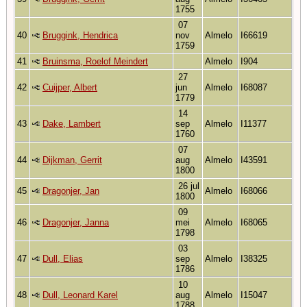
1755
07
40
Bruggink, Hendrica
nov
Almelo
I66619
1759
41
Bruinsma, Roelof Meindert
Almelo
I904
27
42
Cuijper, Albert
jun
Almelo
I68087
1779
14
43
Dake, Lambert
sep
Almelo
I11377
1760
07
44
Dijkman, Gerrit
aug
Almelo
I43591
1800
26 jul
45
Dragonjer, Jan
Almelo
I68066
1800
09
46
Dragonjer, Janna
mei
Almelo
I68065
1798
03
47
Dull, Elias
sep
Almelo
I38325
1786
10
48
Dull, Leonard Karel
aug
Almelo
I15047
1788