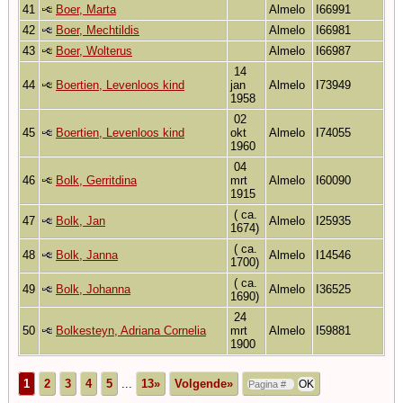
41
Boer, Marta
Almelo
I66991
42
Boer, Mechtildis
Almelo
I66981
43
Boer, Wolterus
Almelo
I66987
14
44
Boertien, Levenloos kind
jan
Almelo
I73949
1958
02
45
Boertien, Levenloos kind
okt
Almelo
I74055
1960
04
46
Bolk, Gerritdina
mrt
Almelo
I60090
1915
( ca.
47
Bolk, Jan
Almelo
I25935
1674)
( ca.
48
Bolk, Janna
Almelo
I14546
1700)
( ca.
49
Bolk, Johanna
Almelo
I36525
1690)
24
50
Bolkesteyn, Adriana Cornelia
mrt
Almelo
I59881
1900
1
2
3
4
5
...
13»
Volgende»