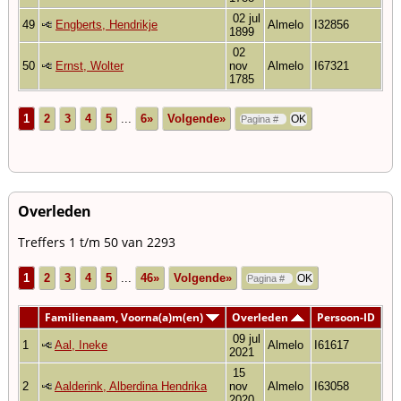
02 jul
49
Engberts, Hendrikje
Almelo
I32856
1899
02
50
Ernst, Wolter
nov
Almelo
I67321
1785
1
2
3
4
5
...
6»
Volgende»
Overleden
Treffers 1 t/m 50 van 2293
1
2
3
4
5
...
46»
Volgende»
Familienaam, Voorna(a)m(en)
Overleden
Persoon-ID
09 jul
1
Aal, Ineke
Almelo
I61617
2021
15
2
Aalderink, Alberdina Hendrika
nov
Almelo
I63058
2020