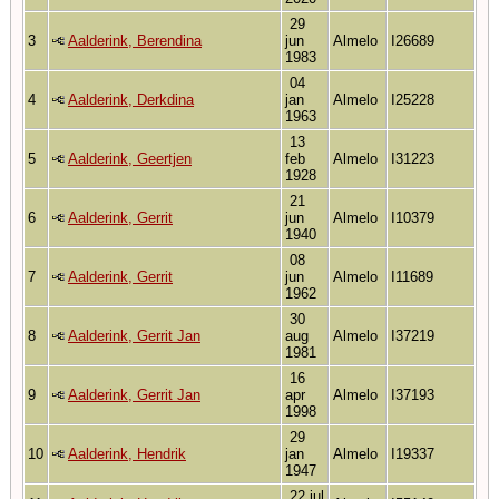
29
3
Aalderink, Berendina
jun
Almelo
I26689
1983
04
4
Aalderink, Derkdina
jan
Almelo
I25228
1963
13
5
Aalderink, Geertjen
feb
Almelo
I31223
1928
21
6
Aalderink, Gerrit
jun
Almelo
I10379
1940
08
7
Aalderink, Gerrit
jun
Almelo
I11689
1962
30
8
Aalderink, Gerrit Jan
aug
Almelo
I37219
1981
16
9
Aalderink, Gerrit Jan
apr
Almelo
I37193
1998
29
10
Aalderink, Hendrik
jan
Almelo
I19337
1947
22 jul