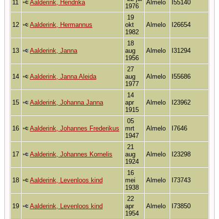
11
Aalderink, Hendrika
Almelo
I55140
1976
19
12
Aalderink, Hermannus
okt
Almelo
I26654
1982
18
13
Aalderink, Janna
aug
Almelo
I31294
1956
27
14
Aalderink, Janna Aleida
aug
Almelo
I55686
1977
14
15
Aalderink, Johanna Janna
apr
Almelo
I23962
1915
05
16
Aalderink, Johannes Frederikus
mrt
Almelo
I7646
1947
21
17
Aalderink, Johannes Kornelis
aug
Almelo
I23298
1924
16
18
Aalderink, Levenloos kind
mei
Almelo
I73743
1938
22
19
Aalderink, Levenloos kind
apr
Almelo
I73850
1954