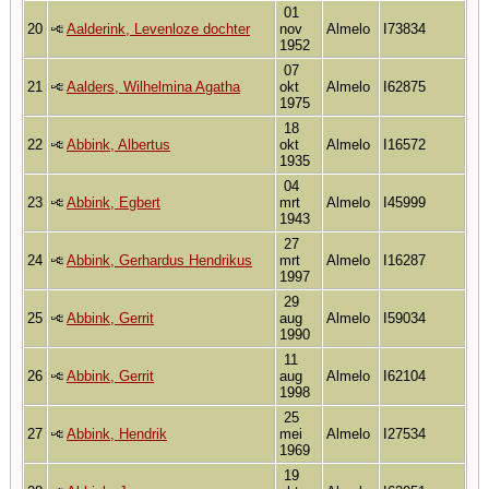
01
20
Aalderink, Levenloze dochter
nov
Almelo
I73834
1952
07
21
Aalders, Wilhelmina Agatha
okt
Almelo
I62875
1975
18
22
Abbink, Albertus
okt
Almelo
I16572
1935
04
23
Abbink, Egbert
mrt
Almelo
I45999
1943
27
24
Abbink, Gerhardus Hendrikus
mrt
Almelo
I16287
1997
29
25
Abbink, Gerrit
aug
Almelo
I59034
1990
11
26
Abbink, Gerrit
aug
Almelo
I62104
1998
25
27
Abbink, Hendrik
mei
Almelo
I27534
1969
19