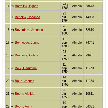
24 jul
14
Bartelink, Egbert
Almelo
I58448
1783
23
15
Bennink, Johanna
okt
Almelo
I14058
1794
26
16
Beverdam, Johanna
jun
Almelo
I32810
1898
11
17
Bokhoeve, Janna
sep
Almelo
I74741
1783
03
18
Bokhove, Cobus
jun
Almelo
I9993
1750
11
19
Bolk, Gerritdina
sep
Almelo
I11973
1754
14
20
Bolte, Jannes
okt
Almelo
I11284
1759
26
21
Boom, Aleijda
okt
Almelo
I10811
1755
19
22
Boom, Anna
sep
Almelo
I34391