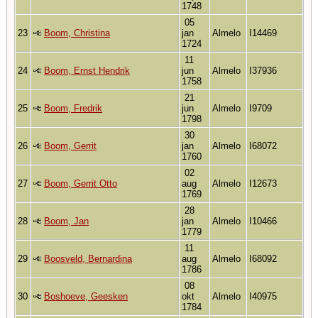
1748
05
23
Boom, Christina
jan
Almelo
I14469
1724
11
24
Boom, Ernst Hendrik
jun
Almelo
I37936
1758
21
25
Boom, Fredrik
jun
Almelo
I9709
1798
30
26
Boom, Gerrit
jan
Almelo
I68072
1760
02
27
Boom, Gerrit Otto
aug
Almelo
I12673
1769
28
28
Boom, Jan
jan
Almelo
I10466
1779
11
29
Boosveld, Bernardina
aug
Almelo
I68092
1786
08
30
Boshoeve, Geesken
okt
Almelo
I40975
1784