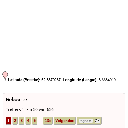
Latitude (Breedte):
52.3670267,
Longitude (Lengte):
6.6684919
Geboorte
Treffers 1 t/m 50 van 636
1
2
3
4
5
...
13»
Volgende»