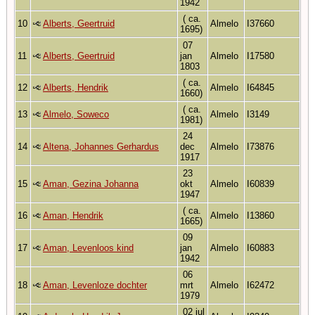
1942
( ca.
10
Alberts, Geertruid
Almelo
I37660
1695)
07
11
Alberts, Geertruid
jan
Almelo
I17580
1803
( ca.
12
Alberts, Hendrik
Almelo
I64845
1660)
( ca.
13
Almelo, Soweco
Almelo
I3149
1981)
24
14
Altena, Johannes Gerhardus
dec
Almelo
I73876
1917
23
15
Aman, Gezina Johanna
okt
Almelo
I60839
1947
( ca.
16
Aman, Hendrik
Almelo
I13860
1665)
09
17
Aman, Levenloos kind
jan
Almelo
I60883
1942
06
18
Aman, Levenloze dochter
mrt
Almelo
I62472
1979
02 jul