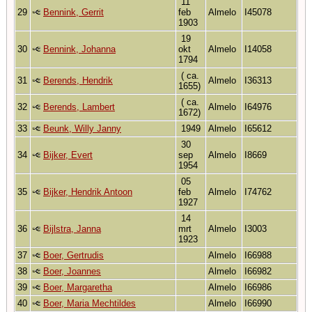
11
29
Bennink, Gerrit
feb
Almelo
I45078
1903
19
30
Bennink, Johanna
okt
Almelo
I14058
1794
( ca.
31
Berends, Hendrik
Almelo
I36313
1655)
( ca.
32
Berends, Lambert
Almelo
I64976
1672)
33
Beunk, Willy Janny
1949
Almelo
I65612
30
34
Bijker, Evert
sep
Almelo
I8669
1954
05
35
Bijker, Hendrik Antoon
feb
Almelo
I74762
1927
14
36
Bijlstra, Janna
mrt
Almelo
I3003
1923
37
Boer, Gertrudis
Almelo
I66988
38
Boer, Joannes
Almelo
I66982
39
Boer, Margaretha
Almelo
I66986
40
Boer, Maria Mechtildes
Almelo
I66990