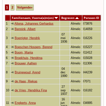
1
2
Volgende»
Familienaam, Voorna(a)m(en)
Begraven
Persoon-ID
1
Altena, Johannes Gerhardus
Almelo
I73876
2
Bennink, Albert
Almelo
I14059
07
3
Boerrigter, Hendrik
mei
Almelo
I16226
1936
4
Boeschen Hospers, Berend
Almelo
I15227
5
Boom, Marija
Almelo
I11412
6
Broekhuis, Hendrina
Almelo
I15028
7
Brouwer, Aaltjen
Almelo
I11306
04
8
Bruinewoud, Arend
dec
Almelo
I44239
1990
9
de Haas, Riekas
Almelo
I7071
27
10
de Vries, Hendrika Fina
sep
Almelo
I16182
1937
16
11
Engberts, Anna
jun
Almelo
I34995