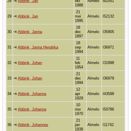
28
Abbink, Jan
okt
Almelo
I62051
1988
21
29
Abbink, Jan
mei
Almelo
I52132
1995
18
30
Abbink, Janna
dec
Almelo
I35905
1897
18
31
Abbink, Janna Hendrika
sep
Almelo
I36971
1994
11
32
Abbink, Johan
feb
Almelo
I31898
1954
21
33
Abbink, Johan
dec
Almelo
I36979
1994
12
34
Abbink, Johanna
apr
Almelo
I43598
1929
10
35
Abbink, Johanna
nov
Almelo
I50786
1970
21
36
Abbink, Johannes
jan
Almelo
I11742
1938