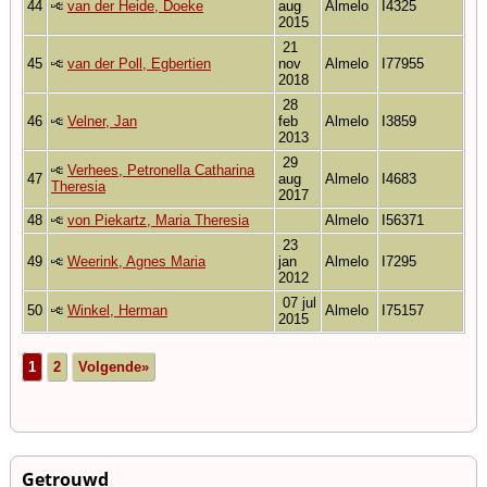
44
van der Heide, Doeke
aug
Almelo
I4325
2015
21
45
van der Poll, Egbertien
nov
Almelo
I77955
2018
28
46
Velner, Jan
feb
Almelo
I3859
2013
29
Verhees, Petronella Catharina
47
aug
Almelo
I4683
Theresia
2017
48
von Piekartz, Maria Theresia
Almelo
I56371
23
49
Weerink, Agnes Maria
jan
Almelo
I7295
2012
07 jul
50
Winkel, Herman
Almelo
I75157
2015
1
2
Volgende»
Getrouwd