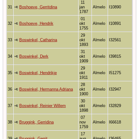
11
31
Boshoeve, Gerritdina
jan
Almelo
I10890
1787
01
32
Boshoeve, Hendrik
okt
Almelo
I10891
1755
29
33
Boswinkel, Catharina
okt
Almelo
I32561
1893
31
34
Boswinkel, Derk
okt
Almelo
I39815
1909
29
35
Boswinkel, Hendrikje
okt
Almelo
I51275
1911
28
36
Boswinkel, Hermanna Adriana
okt
Almelo
I32947
1900
30
37
Boswinkel, Reinier Willem
okt
Almelo
I32829
1898
07
38
Bruggink, Gerridina
nov
Almelo
I66618
1759
17
39
Bruggink, Gerrit
aug
Almelo
I36465