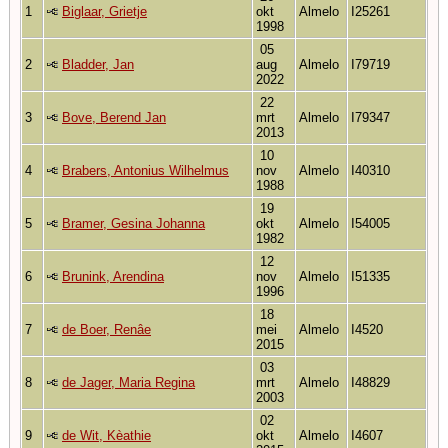
1
Biglaar, Grietje
okt
Almelo
I25261
1998
05
2
Bladder, Jan
aug
Almelo
I79719
2022
22
3
Bove, Berend Jan
mrt
Almelo
I79347
2013
10
4
Brabers, Antonius Wilhelmus
nov
Almelo
I40310
1988
19
5
Bramer, Gesina Johanna
okt
Almelo
I54005
1982
12
6
Brunink, Arendina
nov
Almelo
I51335
1996
18
7
de Boer, Renâe
mei
Almelo
I4520
2015
03
8
de Jager, Maria Regina
mrt
Almelo
I48829
2003
02
9
de Wit, Kèathie
okt
Almelo
I4607