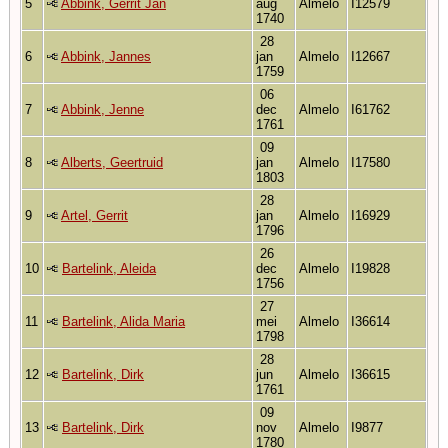
5
Abbink, Gerrit Jan
aug
Almelo
I12579
1740
28
6
Abbink, Jannes
jan
Almelo
I12667
1759
06
7
Abbink, Jenne
dec
Almelo
I61762
1761
09
8
Alberts, Geertruid
jan
Almelo
I17580
1803
28
9
Artel, Gerrit
jan
Almelo
I16929
1796
26
10
Bartelink, Aleida
dec
Almelo
I19828
1756
27
11
Bartelink, Alida Maria
mei
Almelo
I36614
1798
28
12
Bartelink, Dirk
jun
Almelo
I36615
1761
09
13
Bartelink, Dirk
nov
Almelo
I9877
1780