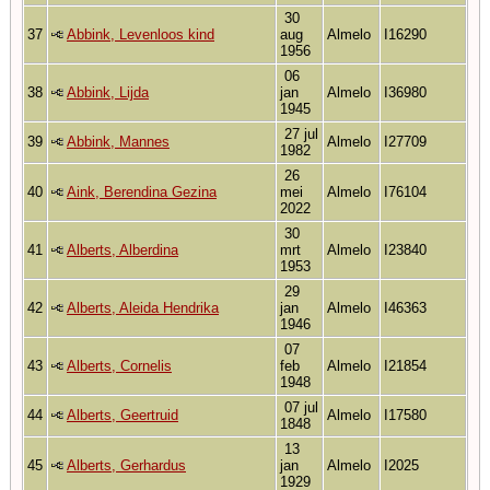
30
37
Abbink, Levenloos kind
aug
Almelo
I16290
1956
06
38
Abbink, Lijda
jan
Almelo
I36980
1945
27 jul
39
Abbink, Mannes
Almelo
I27709
1982
26
40
Aink, Berendina Gezina
mei
Almelo
I76104
2022
30
41
Alberts, Alberdina
mrt
Almelo
I23840
1953
29
42
Alberts, Aleida Hendrika
jan
Almelo
I46363
1946
07
43
Alberts, Cornelis
feb
Almelo
I21854
1948
07 jul
44
Alberts, Geertruid
Almelo
I17580
1848
13
45
Alberts, Gerhardus
jan
Almelo
I2025
1929