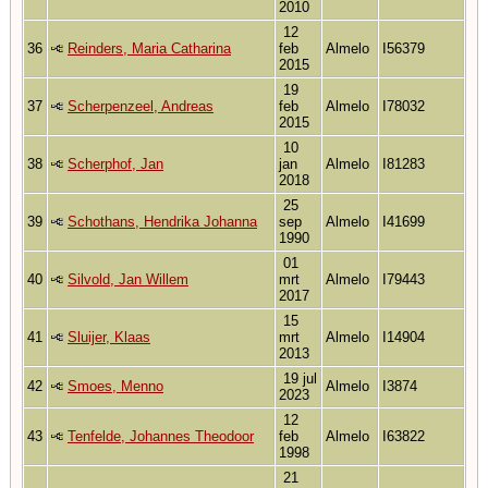
2010
12
36
Reinders, Maria Catharina
feb
Almelo
I56379
2015
19
37
Scherpenzeel, Andreas
feb
Almelo
I78032
2015
10
38
Scherphof, Jan
jan
Almelo
I81283
2018
25
39
Schothans, Hendrika Johanna
sep
Almelo
I41699
1990
01
40
Silvold, Jan Willem
mrt
Almelo
I79443
2017
15
41
Sluijer, Klaas
mrt
Almelo
I14904
2013
19 jul
42
Smoes, Menno
Almelo
I3874
2023
12
43
Tenfelde, Johannes Theodoor
feb
Almelo
I63822
1998
21