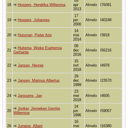
05
18
Hospers, Hendrika Willemina
apr
Almelo
I76081
2013
17
19
Hospers, Johannes
jan
Almelo
I40248
2000
14
20
Huisman, Pieter Arie
mei
Almelo
I3918
2014
08
Huitema, Wieke Euphemia
21
dec
Almelo
I56216
Gerharda
2016
15
22
Jansen, Hennie
mrt
Almelo
I4978
2018
29
23
Jansen, Marinus Albertus
dec
Almelo
I23570
1999
23
24
Janssens, Jan
mei
Almelo
I4605
2018
24
Jonker, Jenneken Gerritje
25
jun
Almelo
I59057
Willemina
1996
16
26
Jurgens, Albert
mei
Almelo
I16380