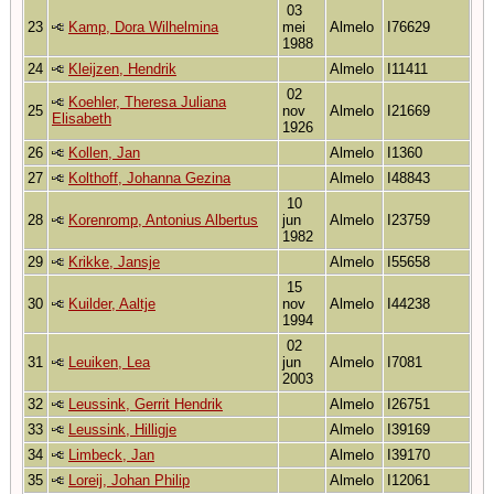
03
23
Kamp, Dora Wilhelmina
mei
Almelo
I76629
1988
24
Kleijzen, Hendrik
Almelo
I11411
02
Koehler, Theresa Juliana
25
nov
Almelo
I21669
Elisabeth
1926
26
Kollen, Jan
Almelo
I1360
27
Kolthoff, Johanna Gezina
Almelo
I48843
10
28
Korenromp, Antonius Albertus
jun
Almelo
I23759
1982
29
Krikke, Jansje
Almelo
I55658
15
30
Kuilder, Aaltje
nov
Almelo
I44238
1994
02
31
Leuiken, Lea
jun
Almelo
I7081
2003
32
Leussink, Gerrit Hendrik
Almelo
I26751
33
Leussink, Hilligje
Almelo
I39169
34
Limbeck, Jan
Almelo
I39170
35
Loreij, Johan Philip
Almelo
I12061