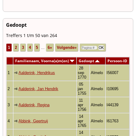
Gedoopt
Treffers 1 t/m 50 van 264
1
2
3
4
5
...
6»
Volgende»
Familienaam, Voorna(a)m(en)
Gedoopt
Persoon-ID
28
1
Aalderink, Hendrikus
sep
Almelo
I56007
1770
05
2
Aalderink, Jan Hendrik
jan
Almelo
I10695
1755
11
3
Aalderink, Regina
apr
Almelo
I44139
1756
14
4
Abbink, Geertruij
apr
Almelo
I61763
1765
14