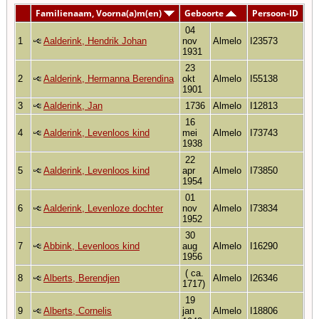
Familienaam, Voorna(a)m(en)
Geboorte
Persoon-ID
04
1
Aalderink, Hendrik Johan
nov
Almelo
I23573
1931
23
2
Aalderink, Hermanna Berendina
okt
Almelo
I55138
1901
3
Aalderink, Jan
1736
Almelo
I12813
16
4
Aalderink, Levenloos kind
mei
Almelo
I73743
1938
22
5
Aalderink, Levenloos kind
apr
Almelo
I73850
1954
01
6
Aalderink, Levenloze dochter
nov
Almelo
I73834
1952
30
7
Abbink, Levenloos kind
aug
Almelo
I16290
1956
( ca.
8
Alberts, Berendjen
Almelo
I26346
1717)
19
9
Alberts, Cornelis
jan
Almelo
I18806