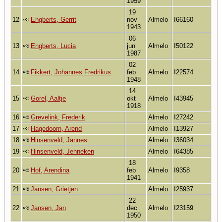
1959
19
12
Engberts, Gerrit
nov
Almelo
I66160
1943
06
13
Engberts, Lucia
jun
Almelo
I50122
1987
02
14
Fikkert, Johannes Fredrikus
feb
Almelo
I22574
1948
14
15
Gorel, Aaltje
okt
Almelo
I43945
1918
16
Grevelink, Frederik
Almelo
I27242
17
Hagedoorn, Arend
Almelo
I13927
18
Hinsenveld, Jannes
Almelo
I36034
19
Hinsenveld, Jenneken
Almelo
I64385
18
20
Hof, Arendina
feb
Almelo
I9358
1941
21
Jansen, Grietjen
Almelo
I25937
22
22
Jansen, Jan
dec
Almelo
I23159
1950