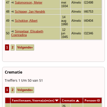
47
Salomonson, Meijer
mei
Almelo
I22498
1934
48
Schipper, Jan Hendrik
Almelo
I46753
14
49
Schokker, Albert
aug
Almelo
I40404
1990
12
Simpelaar, Elisabeth
50
jun
Almelo
I32346
Coenradina
1945
1
2
Volgende»
Crematie
Treffers 1 t/m 50 van 51
1
2
Volgende»
Familienaam, Voorna(a)m(en)
Crematie
Persoon-ID
26