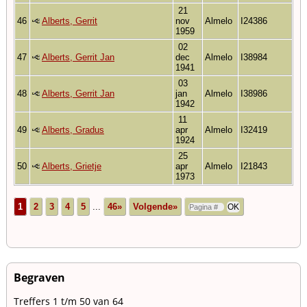
21
46
Alberts, Gerrit
nov
Almelo
I24386
1959
02
47
Alberts, Gerrit Jan
dec
Almelo
I38984
1941
03
48
Alberts, Gerrit Jan
jan
Almelo
I38986
1942
11
49
Alberts, Gradus
apr
Almelo
I32419
1924
25
50
Alberts, Grietje
apr
Almelo
I21843
1973
1
2
3
4
5
...
46»
Volgende»
Begraven
Treffers 1 t/m 50 van 64