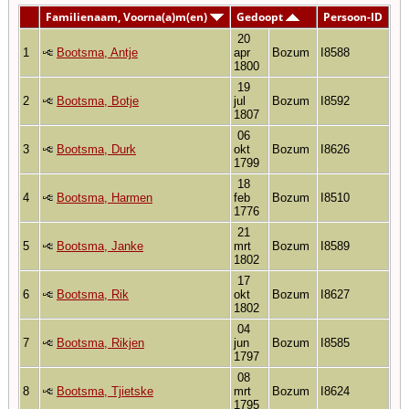
Familienaam, Voorna(a)m(en)
Gedoopt
Persoon-ID
20
1
Bootsma, Antje
apr
Bozum
I8588
1800
19
2
Bootsma, Botje
jul
Bozum
I8592
1807
06
3
Bootsma, Durk
okt
Bozum
I8626
1799
18
4
Bootsma, Harmen
feb
Bozum
I8510
1776
21
5
Bootsma, Janke
mrt
Bozum
I8589
1802
17
6
Bootsma, Rik
okt
Bozum
I8627
1802
04
7
Bootsma, Rikjen
jun
Bozum
I8585
1797
08
8
Bootsma, Tjietske
mrt
Bozum
I8624
1795