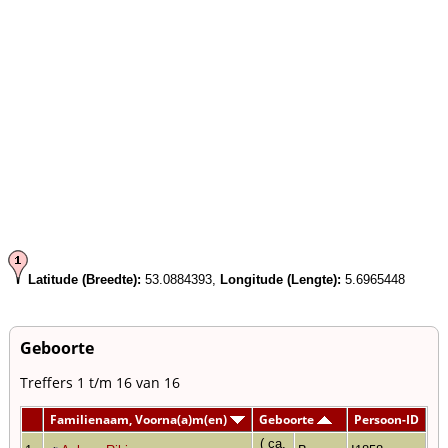
Latitude (Breedte):
53.0884393,
Longitude (Lengte):
5.6965448
Geboorte
Treffers 1 t/m 16 van 16
Familienaam, Voorna(a)m(en)
Geboorte
Persoon-ID
( ca.