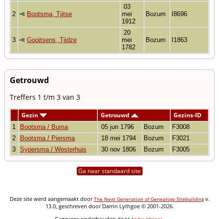
03
2
Bootsma, Tjitse
mei
Bozum
I8696
1912
20
3
Gooitsens, Tjidze
mei
Bozum
I1863
1782
Getrouwd
Treffers 1 t/m 3 van 3
Gezin
Getrouwd
Gezins-ID
1
Bootsma / Buma
05 jun 1796
Bozum
F3008
2
Bootsma / Piersma
18 mei 1794
Bozum
F3021
3
Sypersma / Westerhuis
30 nov 1806
Bozum
F3005
Ga naar standaard site
Deze site werd aangemaakt door
v.
The Next Generation of Genealogy Sitebuilding
13.0, geschreven door Darrin Lythgoe © 2001-2026.
Gegevens onderhouden door
.
Andre Idzinga