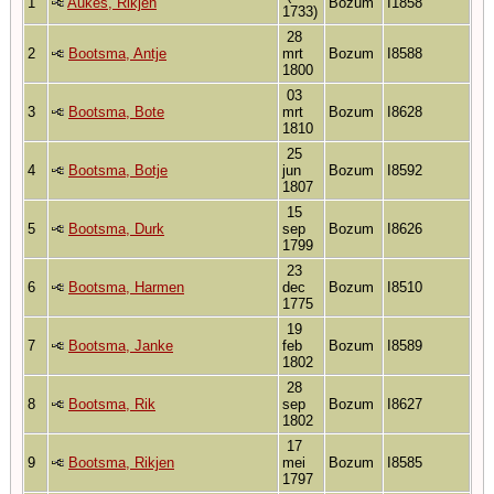
1
Aukes, Rikjen
Bozum
I1858
1733)
28
2
Bootsma, Antje
mrt
Bozum
I8588
1800
03
3
Bootsma, Bote
mrt
Bozum
I8628
1810
25
4
Bootsma, Botje
jun
Bozum
I8592
1807
15
5
Bootsma, Durk
sep
Bozum
I8626
1799
23
6
Bootsma, Harmen
dec
Bozum
I8510
1775
19
7
Bootsma, Janke
feb
Bozum
I8589
1802
28
8
Bootsma, Rik
sep
Bozum
I8627
1802
17
9
Bootsma, Rikjen
mei
Bozum
I8585
1797