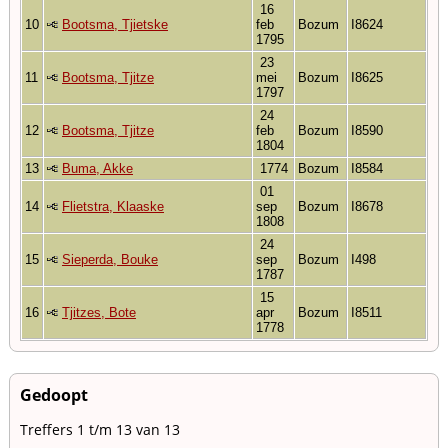
16
10
Bootsma, Tjietske
feb
Bozum
I8624
1795
23
11
Bootsma, Tjitze
mei
Bozum
I8625
1797
24
12
Bootsma, Tjitze
feb
Bozum
I8590
1804
13
Buma, Akke
1774
Bozum
I8584
01
14
Flietstra, Klaaske
sep
Bozum
I8678
1808
24
15
Sieperda, Bouke
sep
Bozum
I498
1787
15
16
Tjitzes, Bote
apr
Bozum
I8511
1778
Gedoopt
Treffers 1 t/m 13 van 13