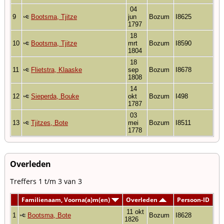
04
9
Bootsma, Tjitze
jun
Bozum
I8625
1797
18
10
Bootsma, Tjitze
mrt
Bozum
I8590
1804
18
11
Flietstra, Klaaske
sep
Bozum
I8678
1808
14
12
Sieperda, Bouke
okt
Bozum
I498
1787
03
13
Tjitzes, Bote
mei
Bozum
I8511
1778
Overleden
Treffers 1 t/m 3 van 3
Familienaam, Voorna(a)m(en)
Overleden
Persoon-ID
11 okt
1
Bootsma, Bote
Bozum
I8628
1826