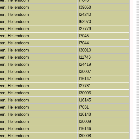
een, Hellendoorn
I7046
een, Hellendoorn
I39868
een, Hellendoorn
I24240
een, Hellendoorn
I62970
een, Hellendoorn
I27779
een, Hellendoorn
I7045
een, Hellendoorn
I7044
een, Hellendoorn
I30010
een, Hellendoorn
I11743
een, Hellendoorn
I24419
een, Hellendoorn
I30007
een, Hellendoorn
I16147
een, Hellendoorn
I27781
een, Hellendoorn
I30006
een, Hellendoorn
I16145
een, Hellendoorn
I7031
een, Hellendoorn
I16148
een, Hellendoorn
I30009
een, Hellendoorn
I16146
een, Hellendoorn
I30008