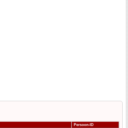
Persoon-ID