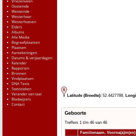
Vriezenveen
Oosteinde
Westeinde
Westerhaar
Westerhoeven
Elders
Albums
Alle Media
Begraafplaatsen
Plaatsen
Aantekeningen
Datums & verjaardagen
Kalender
Rapporten
Bronnen
Vindplaatsen
DNA Tests
Statistieken
Verander van taal
Latitude (Breedte):
52.4427788,
Longi
Bladwijzers
Contact
Geboorte
Treffers 1 t/m 46 van 46
Familienaam, Voorna(a)m(en