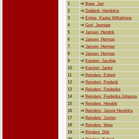
1
Boes, Jan
2
Dubbink, Hendrikje
3
Entjes, Kaatje Wilhelmina
4
Gort, Jennigje
5
Jansen, Hendrik
6
Jansen, Herman
7
Jansen, Herman
8
Jansen, Herman
9
Karsten, Jacobje
10
Karsten, Jantje
11
Reinders, Egbert
12
Reinders, Frederik
13
Reinders, Frederika
14
Reinders, Frederika Johanna
15
Reinders, Hendrik
16
Reinders, Jansje Hendrika
17
Reinders, Jurrien
18
Reinders, Weia
19
Rijnders, Dirk