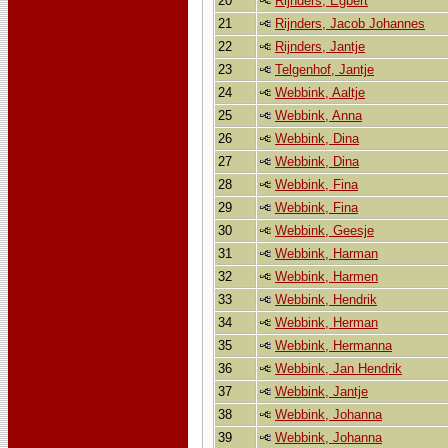
20
Rijnders, Egbert
21
Rijnders, Jacob Johannes
22
Rijnders, Jantje
23
Telgenhof, Jantje
24
Webbink, Aaltje
25
Webbink, Anna
26
Webbink, Dina
27
Webbink, Dina
28
Webbink, Fina
29
Webbink, Fina
30
Webbink, Geesje
31
Webbink, Harman
32
Webbink, Harmen
33
Webbink, Hendrik
34
Webbink, Herman
35
Webbink, Hermanna
36
Webbink, Jan Hendrik
37
Webbink, Jantje
38
Webbink, Johanna
39
Webbink, Johanna