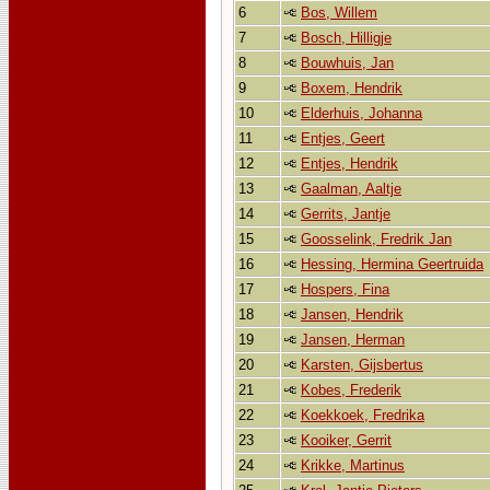
6
Bos, Willem
7
Bosch, Hilligje
8
Bouwhuis, Jan
9
Boxem, Hendrik
10
Elderhuis, Johanna
11
Entjes, Geert
12
Entjes, Hendrik
13
Gaalman, Aaltje
14
Gerrits, Jantje
15
Goosselink, Fredrik Jan
16
Hessing, Hermina Geertruida
17
Hospers, Fina
18
Jansen, Hendrik
19
Jansen, Herman
20
Karsten, Gijsbertus
21
Kobes, Frederik
22
Koekkoek, Fredrika
23
Kooiker, Gerrit
24
Krikke, Martinus