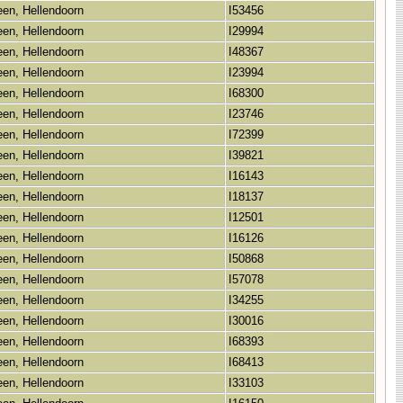
een, Hellendoorn
I53456
een, Hellendoorn
I29994
een, Hellendoorn
I48367
een, Hellendoorn
I23994
een, Hellendoorn
I68300
een, Hellendoorn
I23746
een, Hellendoorn
I72399
een, Hellendoorn
I39821
een, Hellendoorn
I16143
een, Hellendoorn
I18137
een, Hellendoorn
I12501
een, Hellendoorn
I16126
een, Hellendoorn
I50868
een, Hellendoorn
I57078
een, Hellendoorn
I34255
een, Hellendoorn
I30016
een, Hellendoorn
I68393
een, Hellendoorn
I68413
een, Hellendoorn
I33103