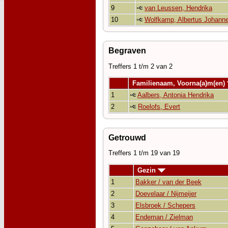
9
van Leussen, Hendrika
10
Wolfkamp, Albertus Johann
Begraven
Treffers 1 t/m 2 van 2
Familienaam, Voorna(a)m(en)
1
Aalbers, Antonia Hendrika
2
Roelofs, Evert
Getrouwd
Treffers 1 t/m 19 van 19
Gezin
1
Bakker / van der Beek
2
Doevelaar / Nijmeijer
3
Elsbroek / Schepers
4
Endeman / Zielman