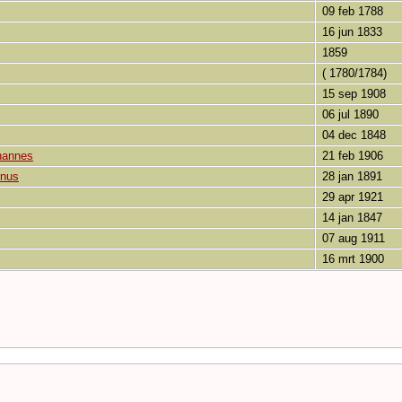
09 feb 1788
16 jun 1833
1859
( 1780/1784)
15 sep 1908
06 jul 1890
04 dec 1848
ohannes
21 feb 1906
nnus
28 jan 1891
29 apr 1921
14 jan 1847
07 aug 1911
16 mrt 1900