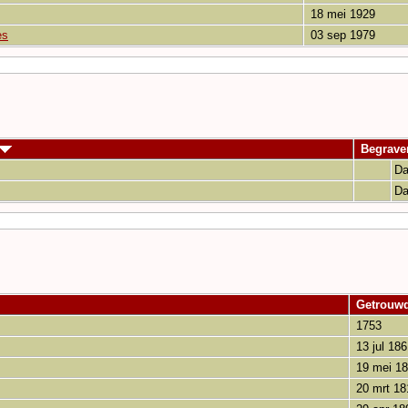
18 mei 1929
es
03 sep 1979
Begrav
Da
Da
Getrouw
1753
13 jul 186
19 mei 1
20 mrt 18