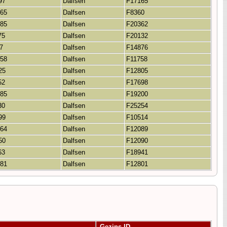
97
Dalfsen
F17165
865
Dalfsen
F8360
885
Dalfsen
F20362
75
Dalfsen
F20132
7
Dalfsen
F14876
858
Dalfsen
F11758
25
Dalfsen
F12805
52
Dalfsen
F17698
885
Dalfsen
F19200
30
Dalfsen
F25254
99
Dalfsen
F10514
864
Dalfsen
F12089
50
Dalfsen
F12090
63
Dalfsen
F18941
881
Dalfsen
F12801
Gezins-ID