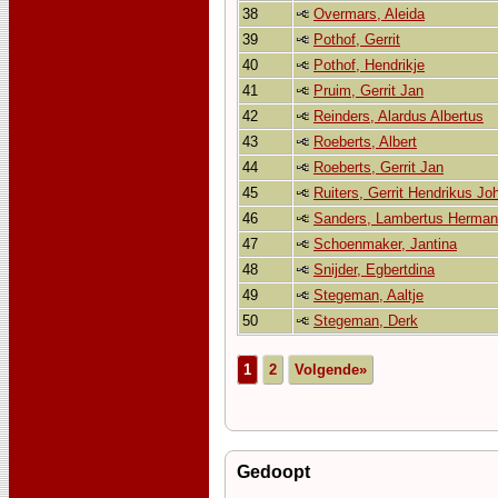
38
Overmars, Aleida
39
Pothof, Gerrit
40
Pothof, Hendrikje
41
Pruim, Gerrit Jan
42
Reinders, Alardus Albertus
43
Roeberts, Albert
44
Roeberts, Gerrit Jan
45
Ruiters, Gerrit Hendrikus J
46
Sanders, Lambertus Herma
47
Schoenmaker, Jantina
48
Snijder, Egbertdina
49
Stegeman, Aaltje
50
Stegeman, Derk
1
2
Volgende»
Gedoopt