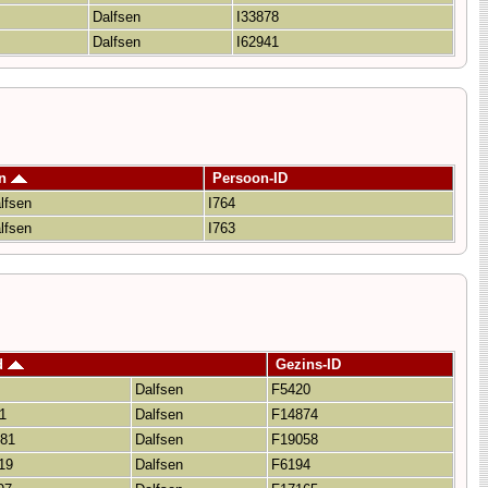
Dalfsen
I33878
Dalfsen
I62941
en
Persoon-ID
lfsen
I764
lfsen
I763
d
Gezins-ID
Dalfsen
F5420
1
Dalfsen
F14874
881
Dalfsen
F19058
19
Dalfsen
F6194