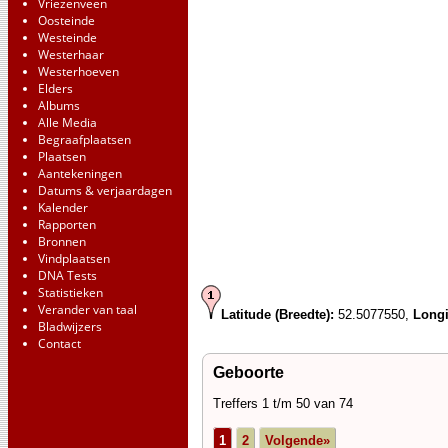
Vriezenveen
Oosteinde
Westeinde
Westerhaar
Westerhoeven
Elders
Albums
Alle Media
Begraafplaatsen
Plaatsen
Aantekeningen
Datums & verjaardagen
Kalender
Rapporten
Bronnen
Vindplaatsen
DNA Tests
Statistieken
Verander van taal
Latitude (Breedte):
52.5077550,
Longi
Bladwijzers
Contact
Geboorte
Treffers 1 t/m 50 van 74
1
2
Volgende»