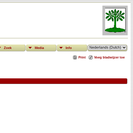
Zoek
Media
Info
Print
Voeg bladwijzer toe