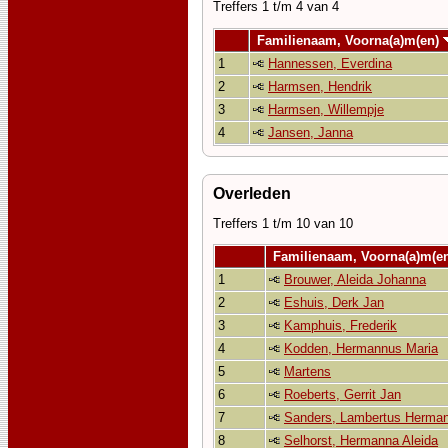
Treffers 1 t/m 4 van 4
Familienaam, Voorna(a)m(en)
1
Hannessen, Everdina
2
Harmsen, Hendrik
3
Harmsen, Willempje
4
Jansen, Janna
Overleden
Treffers 1 t/m 10 van 10
Familienaam, Voorna(a)m(e
1
Brouwer, Aleida Johanna
2
Eshuis, Derk Jan
3
Kamphuis, Frederik
4
Kodden, Hermannus Maria
5
Martens
6
Roeberts, Gerrit Jan
7
Sanders, Lambertus Herma
8
Selhorst, Hermanna Aleida