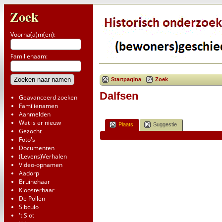
Zoek
Voorna(a)m(en):
Familienaam:
Startpagina
Zoek
Dalfsen
Geavanceerd zoeken
Familienamen
Aanmelden
Wat is er nieuw
Plaats
Suggestie
Gezocht
Foto's
Documenten
(Levens)Verhalen
Video-opnamen
Aadorp
Bruinehaar
Kloosterhaar
De Pollen
Sibculo
't Slot