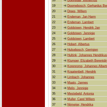
18
Doevelaar, Wilhelmus
19
Doornebosch, Gerhardus Be
20
Drees, Willem
21
Endeman, Jan Harm
22
Endeman, Lambert
23
Goldsteen, Hendrik Jan
24
Goldsteen, Jennigje
25
Goldsteen, Lambert
26
Hobert, Albertus
27
Hulsebosch, Gerrigjen
28
Hultink, Johannes Hendrikus
29
Klumper, Elizabeth Berentdi
30
Korenromp, Johannes Albert
31
Kraaijenbelt, Hendrik
32
Limbach, Johannes
33
Maats, Jannes
34
Melis, Jennigje
35
Mestebeld, Antonia
36
Muller, Carel Willem
37
Nijmeijer, Hendrika