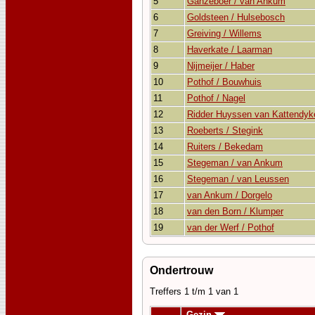
5
Ganzeboer / van Ankum
6
Goldsteen / Hulsebosch
7
Greiving / Willems
8
Haverkate / Laarman
9
Nijmeijer / Haber
10
Pothof / Bouwhuis
11
Pothof / Nagel
12
Ridder Huyssen van Kattendyk
13
Roeberts / Stegink
14
Ruiters / Bekedam
15
Stegeman / van Ankum
16
Stegeman / van Leussen
17
van Ankum / Dorgelo
18
van den Born / Klumper
19
van der Werf / Pothof
Ondertrouw
Treffers 1 t/m 1 van 1
Gezin