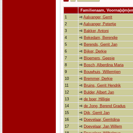
Familienaam, Voorna(a)m(e
1
Aalvanger, Gerrit
2
Aalvanger, Petertje
3
Bakker, Antoni
4
Bekedam, Berendje
5
Berends, Gerrit Jan
6
Bijker, Derkje
7
Bloemers, Geesje
8
Bosch, Alberdina Maria
9
Bouwhuis, Willemtjen
10
Bremmer, Derkje
11
Bruins, Gerrit Hendrik
12
Bulder, Albert Jan
13
de boer, Hilligje
14
de Jong, Berend Gradus
15
Dijk, Gerrit Jan
16
Doevelaar, Gerritdina
17
Doevelaar, Jan Willem