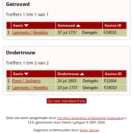
Getrouwd
Treffers 1 t/m 1 van 1
Gezin
Getrouwd
Gezins-ID
1
Lammerts / Hendriks
07 jul 1737
Dwingelo
F24010
Ondertrouw
Treffers 1 t/m 2 van 2
Gezin
Ondertrouw
Gezins-ID
1
Ernst / Jochems
24 jul 1803
Dwingelo
F11604
2
Lammerts / Hendriks
23 jun 1737
Dwingelo
F24010
Ga naar standaard site
Deze site werd aangemaakt door
v.
The Next Generation of Genealogy Sitebuilding
13.0, geschreven door Darrin Lythgoe © 2001-2026.
Gegevens onderhouden door
.
Andre Idzinga