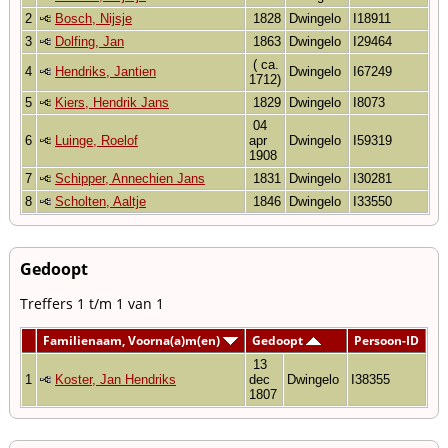
2
Bosch, Nijsje
1828
Dwingelo
I18911
3
Dolfing, Jan
1863
Dwingelo
I29464
( ca.
4
Hendriks, Jantien
Dwingelo
I67249
1712)
5
Kiers, Hendrik Jans
1829
Dwingelo
I8073
04
6
Luinge, Roelof
apr
Dwingelo
I59319
1908
7
Schipper, Annechien Jans
1831
Dwingelo
I30281
8
Scholten, Aaltje
1846
Dwingelo
I33550
Gedoopt
Treffers 1 t/m 1 van 1
Familienaam, Voorna(a)m(en)
Gedoopt
Persoon-ID
13
1
Koster, Jan Hendriks
dec
Dwingelo
I38355
1807