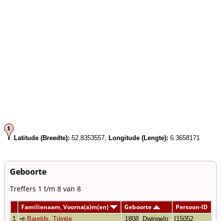
Latitude (Breedte):
52.8353557,
Longitude (Lengte):
6.3658171
Geboorte
Treffers 1 t/m 8 van 8
Familienaam, Voorna(a)m(en)
Geboorte
Persoon-ID
1
Barelds, Trijntje
1808
Dwingelo
I15052