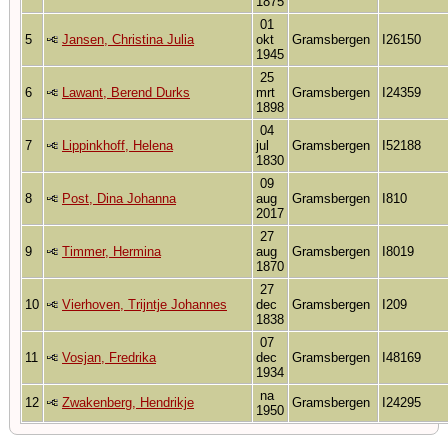
1875
01
5
Jansen, Christina Julia
okt
Gramsbergen
I26150
1945
25
6
Lawant, Berend Durks
mrt
Gramsbergen
I24359
1898
04
7
Lippinkhoff, Helena
jul
Gramsbergen
I52188
1830
09
8
Post, Dina Johanna
aug
Gramsbergen
I810
2017
27
9
Timmer, Hermina
aug
Gramsbergen
I8019
1870
27
10
Vierhoven, Trijntje Johannes
dec
Gramsbergen
I209
1838
07
11
Vosjan, Fredrika
dec
Gramsbergen
I48169
1934
na
12
Zwakenberg, Hendrikje
Gramsbergen
I24295
1950