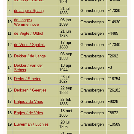
1901
31 jul
9
de Jager / Spang
Gramsbergen
F17339
1886
de Lange /
06 jan
10
Gramsbergen
F14930
Wemmenhove
1899
21 jun
11
de Vegte / Olthof
Gramsbergen
F4485
1875
17 apr
12
de Vries / Spalink
Gramsbergen
F17340
1880
08 sep
13
Dekker / de Lange
Gramsbergen
F2692
1888
Dekker / van der
13 apr
14
Gramsbergen
F3
Scheer
1944
26 jul
15
Derks / Stoeten
Gramsbergen
F18754
1827
22 sep
16
Derksen / Geertjes
Gramsbergen
F26182
1883
27 feb
17
Entjes / de Vries
Gramsbergen
F9028
1885
18 mei
18
Entjes / de Vries
Gramsbergen
F8872
1885
20 jul
19
Euverman / Luchies
Gramsbergen
F10589
1895
21 aug