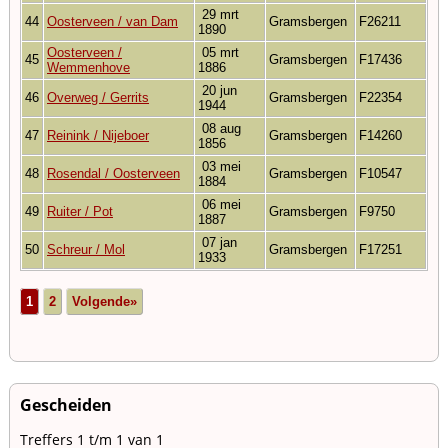
29 mrt
44
Oosterveen / van Dam
Gramsbergen
F26211
1890
Oosterveen /
05 mrt
45
Gramsbergen
F17436
Wemmenhove
1886
20 jun
46
Overweg / Gerrits
Gramsbergen
F22354
1944
08 aug
47
Reinink / Nijeboer
Gramsbergen
F14260
1856
03 mei
48
Rosendal / Oosterveen
Gramsbergen
F10547
1884
06 mei
49
Ruiter / Pot
Gramsbergen
F9750
1887
07 jan
50
Schreur / Mol
Gramsbergen
F17251
1933
1
2
Volgende»
Gescheiden
Treffers 1 t/m 1 van 1