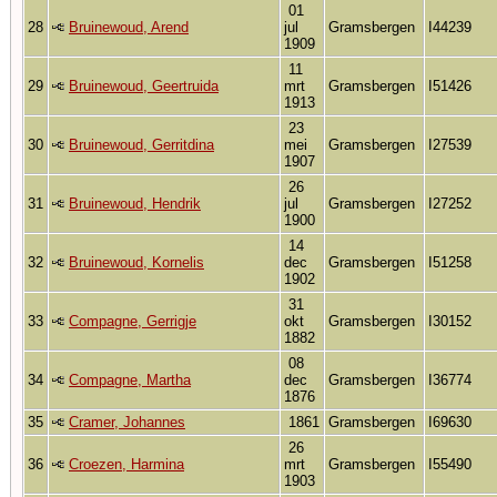
01
28
Bruinewoud, Arend
jul
Gramsbergen
I44239
1909
11
29
Bruinewoud, Geertruida
mrt
Gramsbergen
I51426
1913
23
30
Bruinewoud, Gerritdina
mei
Gramsbergen
I27539
1907
26
31
Bruinewoud, Hendrik
jul
Gramsbergen
I27252
1900
14
32
Bruinewoud, Kornelis
dec
Gramsbergen
I51258
1902
31
33
Compagne, Gerrigje
okt
Gramsbergen
I30152
1882
08
34
Compagne, Martha
dec
Gramsbergen
I36774
1876
35
Cramer, Johannes
1861
Gramsbergen
I69630
26
36
Croezen, Harmina
mrt
Gramsbergen
I55490
1903