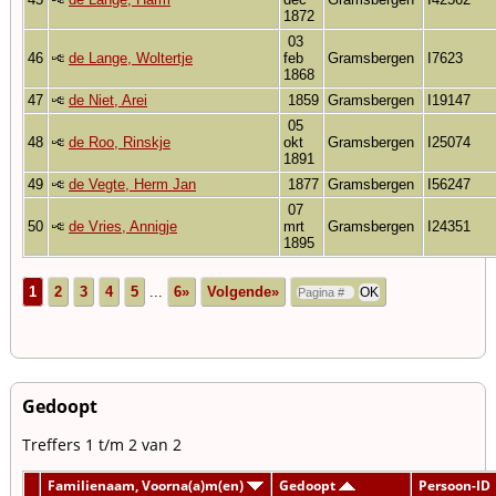
1872
03
46
de Lange, Woltertje
feb
Gramsbergen
I7623
1868
47
de Niet, Arei
1859
Gramsbergen
I19147
05
48
de Roo, Rinskje
okt
Gramsbergen
I25074
1891
49
de Vegte, Herm Jan
1877
Gramsbergen
I56247
07
50
de Vries, Annigje
mrt
Gramsbergen
I24351
1895
1
2
3
4
5
...
6»
Volgende»
Gedoopt
Treffers 1 t/m 2 van 2
Familienaam, Voorna(a)m(en)
Gedoopt
Persoon-ID