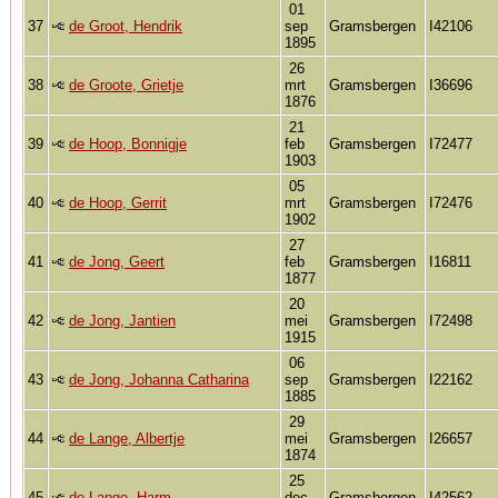
01
37
de Groot, Hendrik
sep
Gramsbergen
I42106
1895
26
38
de Groote, Grietje
mrt
Gramsbergen
I36696
1876
21
39
de Hoop, Bonnigje
feb
Gramsbergen
I72477
1903
05
40
de Hoop, Gerrit
mrt
Gramsbergen
I72476
1902
27
41
de Jong, Geert
feb
Gramsbergen
I16811
1877
20
42
de Jong, Jantien
mei
Gramsbergen
I72498
1915
06
43
de Jong, Johanna Catharina
sep
Gramsbergen
I22162
1885
29
44
de Lange, Albertje
mei
Gramsbergen
I26657
1874
25
45
de Lange, Harm
dec
Gramsbergen
I42562