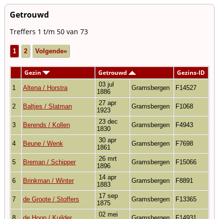
Getrouwd
Treffers 1 t/m 50 van 73
1
2
Volgende»
Gezin
Getrouwd
Gezins-ID
03 jul
1
Altena / Horstra
Gramsbergen
F14527
1886
27 apr
2
Baltjes / Slatman
Gramsbergen
F1068
1923
23 dec
3
Berends / Kollen
Gramsbergen
F4943
1830
30 apr
4
Beune / Wenk
Gramsbergen
F7698
1861
26 mrt
5
Breman / Schipper
Gramsbergen
F15066
1896
14 apr
6
Brinkman / Winter
Gramsbergen
F8891
1883
17 sep
7
de Groote / Stoffers
Gramsbergen
F13365
1875
02 mei
8
de Hoop / Kuilder
Gramsbergen
F14931