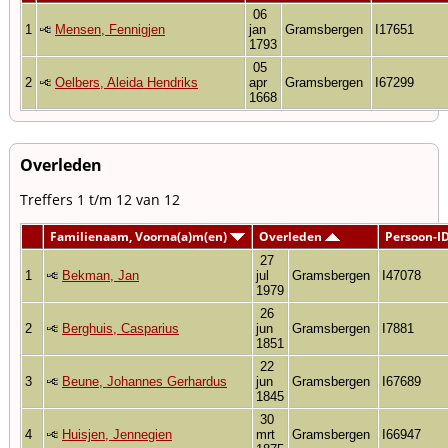
06
1
Mensen, Fennigjen
jan
Gramsbergen
I17651
1793
05
2
Oelbers, Aleida Hendriks
apr
Gramsbergen
I67299
1668
Overleden
Treffers 1 t/m 12 van 12
Familienaam, Voorna(a)m(en)
Overleden
Persoon-I
27
1
Bekman, Jan
jul
Gramsbergen
I47078
1979
26
2
Berghuis, Casparius
jun
Gramsbergen
I7881
1851
22
3
Beune, Johannes Gerhardus
jun
Gramsbergen
I67689
1845
30
4
Huisjen, Jennegien
mrt
Gramsbergen
I66947