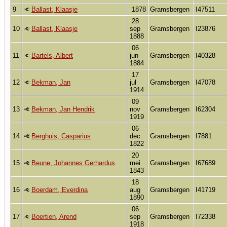
9
Ballast, Klaasje
1878
Gramsbergen
I47511
28
10
Ballast, Klaasje
sep
Gramsbergen
I23876
1888
06
11
Bartels, Albert
jun
Gramsbergen
I40328
1884
17
12
Bekman, Jan
jul
Gramsbergen
I47078
1914
09
13
Bekman, Jan Hendrik
nov
Gramsbergen
I62304
1919
06
14
Berghuis, Casparius
dec
Gramsbergen
I7881
1822
20
15
Beune, Johannes Gerhardus
mei
Gramsbergen
I67689
1843
18
16
Boerdam, Everdina
aug
Gramsbergen
I41719
1890
06
17
Boertien, Arend
sep
Gramsbergen
I72338
1918