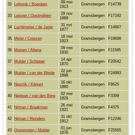
09 mei
32
Leferink / Boerdam
Gramsbergen
F14739
1913
29 nov
33
Leisner / Oostindièen
Gramsbergen
F17192
1889
31 mrt
34
Luchtmeijer / de Jager
Gramsbergen
F14867
1877
18 mei
35
Meier / Croezen
Gramsbergen
F19698
1923
09 mei
36
Meinen / Altena
Gramsbergen
F11585
1930
14 apr
37
Mulder / Schipper
Gramsbergen
F20542
1870
22 jun
38
Mulder / van der Weide
Gramsbergen
F24993
1898
16 okt
39
Niezink / Kikkert
Gramsbergen
F8625
1880
02 mei
40
Nijeboer / van den Berg
Gramsbergen
F3399
1829
26 mei
41
Nijman / Braakman
Gramsbergen
F4375
1921
31 okt
42
Nijman / Reinders
Gramsbergen
F12246
1912
01 jun
43
Oosterveen / Mulder
Gramsbergen
F25565
1876