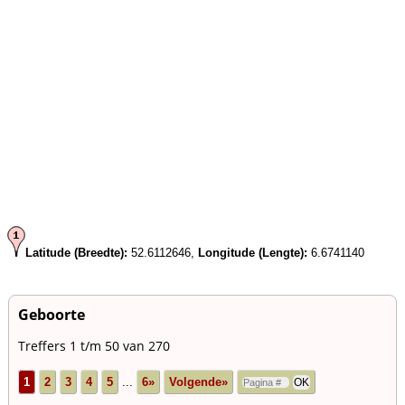
Latitude (Breedte):
52.6112646,
Longitude (Lengte):
6.6741140
Geboorte
Treffers 1 t/m 50 van 270
1
2
3
4
5
...
6»
Volgende»