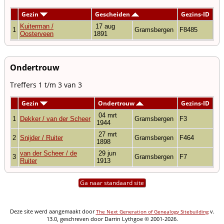
Gezin
Gescheiden
Gezins-ID
Kuiterman /
17 aug
1
Gramsbergen
F8485
Oosterveen
1891
Ondertrouw
Treffers 1 t/m 3 van 3
Gezin
Ondertrouw
Gezins-ID
04 mrt
1
Dekker / van der Scheer
Gramsbergen
F3
1944
27 mrt
2
Snijder / Ruiter
Gramsbergen
F464
1898
van der Scheer / de
29 jun
3
Gramsbergen
F7
Ruiter
1913
Ga naar standaard site
Deze site werd aangemaakt door
v.
The Next Generation of Genealogy Sitebuilding
13.0, geschreven door Darrin Lythgoe © 2001-2026.