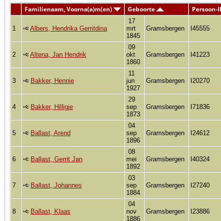
Familienaam, Voorna(a)m(en)
Geboorte
Persoon-I
17
1
Albers, Hendrika Gerritdina
mrt
Gramsbergen
I45555
1845
09
2
Altena, Jan Hendrik
okt
Gramsbergen
I41223
1860
11
3
Bakker, Hennie
jun
Gramsbergen
I20270
1927
29
4
Bakker, Hilligje
sep
Gramsbergen
I71836
1873
04
5
Ballast, Arend
sep
Gramsbergen
I24612
1896
08
6
Ballast, Gerrit Jan
mei
Gramsbergen
I40324
1892
03
7
Ballast, Johannes
sep
Gramsbergen
I27240
1884
04
8
Ballast, Klaas
nov
Gramsbergen
I23886
1886