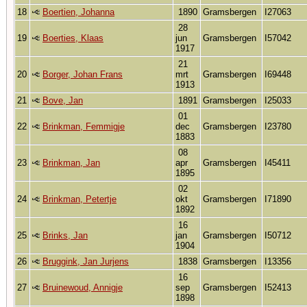
18
Boertien, Johanna
1890
Gramsbergen
I27063
28
19
Boerties, Klaas
jun
Gramsbergen
I57042
1917
21
20
Borger, Johan Frans
mrt
Gramsbergen
I69448
1913
21
Bove, Jan
1891
Gramsbergen
I25033
01
22
Brinkman, Femmigje
dec
Gramsbergen
I23780
1883
08
23
Brinkman, Jan
apr
Gramsbergen
I45411
1895
02
24
Brinkman, Petertje
okt
Gramsbergen
I71890
1892
16
25
Brinks, Jan
jan
Gramsbergen
I50712
1904
26
Bruggink, Jan Jurjens
1838
Gramsbergen
I13356
16
27
Bruinewoud, Annigje
sep
Gramsbergen
I52413
1898