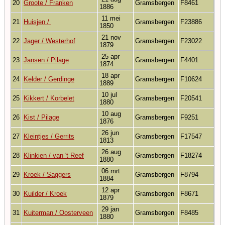
20
Groote / Franken
Gramsbergen
F8461
1886
11 mei
21
Huisjen /
Gramsbergen
F23886
1850
21 nov
22
Jager / Westerhof
Gramsbergen
F23022
1879
25 apr
23
Jansen / Pilage
Gramsbergen
F4401
1874
18 apr
24
Kelder / Gerdinge
Gramsbergen
F10624
1889
10 jul
25
Kikkert / Korbelet
Gramsbergen
F20541
1880
10 aug
26
Kist / Pilage
Gramsbergen
F9251
1876
26 jun
27
Kleintjes / Gerrits
Gramsbergen
F17547
1813
26 aug
28
Klinkien / van 't Reef
Gramsbergen
F18274
1880
06 mrt
29
Kroek / Saggers
Gramsbergen
F8794
1884
12 apr
30
Kuilder / Kroek
Gramsbergen
F8671
1879
29 jan
31
Kuiterman / Oosterveen
Gramsbergen
F8485
1880