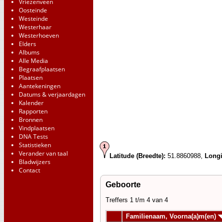
Vriezenveen
Oosteinde
Westeinde
Westerhaar
Westerhoeven
Elders
Albums
Alle Media
Begraafplaatsen
Plaatsen
Aantekeningen
Datums & verjaardagen
Kalender
Rapporten
Bronnen
Vindplaatsen
DNA Tests
Statistieken
Verander van taal
Latitude (Breedte):
51.8860988,
Longi
Bladwijzers
Contact
Geboorte
Treffers 1 t/m 4 van 4
Familienaam, Voorna(a)m(en)