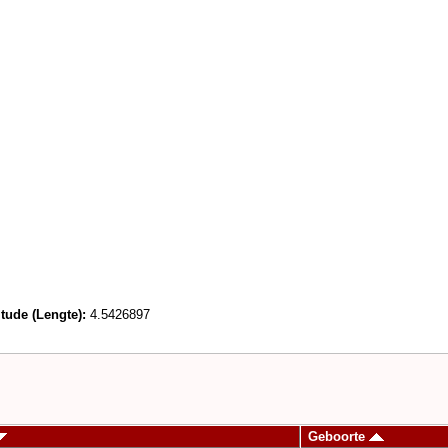
tude (Lengte):
4.5426897
Geboorte