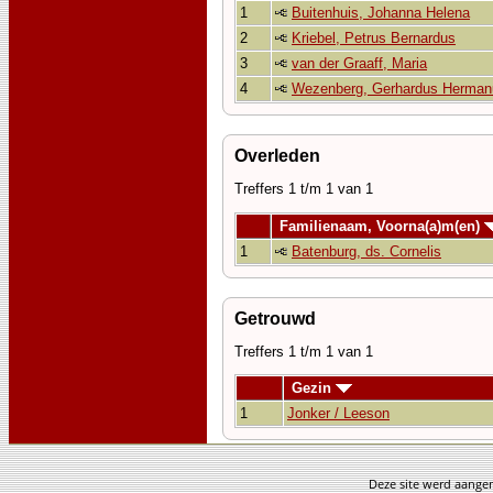
1
Buitenhuis, Johanna Helena
2
Kriebel, Petrus Bernardus
3
van der Graaff, Maria
4
Wezenberg, Gerhardus Herman
Overleden
Treffers 1 t/m 1 van 1
Familienaam, Voorna(a)m(en)
1
Batenburg, ds. Cornelis
Getrouwd
Treffers 1 t/m 1 van 1
Gezin
1
Jonker / Leeson
Deze site werd aang