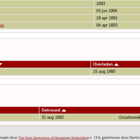
1883
03 jun 1906
19 apr 1891
us
04 apr 1893
Overleden
15 aug 1980
Getrouwd
31 aug 1892
IJsselmon
emaakt door
v. 13.0, geschreven door Darri
The Next Generation of Genealogy Sitebuilding