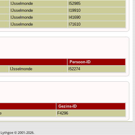
IJsselmonde
I52985
IJsselmonde
I19910
IJsselmonde
I41690
IJsselmonde
I71610
Persoon-ID
IJsselmonde
I52274
Gezins-ID
de
F4296
n Lythgoe © 2001-2026.