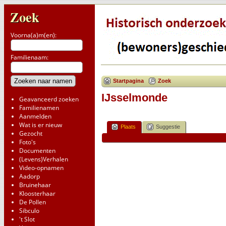
Zoek
Voorna(a)m(en):
Familienaam:
Startpagina
Zoek
IJsselmonde
Geavanceerd zoeken
Familienamen
Aanmelden
Wat is er nieuw
Plaats
Suggestie
Gezocht
Foto's
Documenten
(Levens)Verhalen
Video-opnamen
Aadorp
Bruinehaar
Kloosterhaar
De Pollen
Sibculo
't Slot