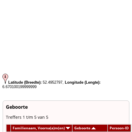
Latitude (Breedte):
52.4952797,
Longitude (Lengte):
6.670100199999999
Geboorte
Treffers 1 t/m 5 van 5
Familienaam, Voorna(a)m(en)
Geboorte
Persoon-ID