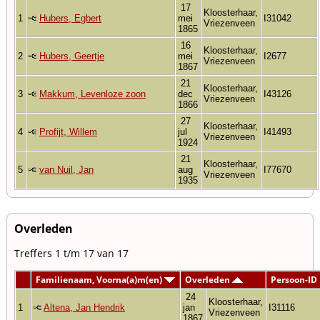
17
Kloosterhaar,
1
Hubers, Egbert
mei
I31042
Vriezenveen
1865
16
Kloosterhaar,
2
Hubers, Geertje
mei
I2677
Vriezenveen
1867
21
Kloosterhaar,
3
Makkum, Levenloze zoon
dec
I43126
Vriezenveen
1866
27
Kloosterhaar,
4
Profijt, Willem
jul
I41493
Vriezenveen
1924
21
Kloosterhaar,
5
van Nuil, Jan
aug
I77670
Vriezenveen
1935
Overleden
Treffers 1 t/m 17 van 17
Familienaam, Voorna(a)m(en)
Overleden
Persoon-ID
24
Kloosterhaar,
1
Altena, Jan Hendrik
jan
I31116
Vriezenveen
1867