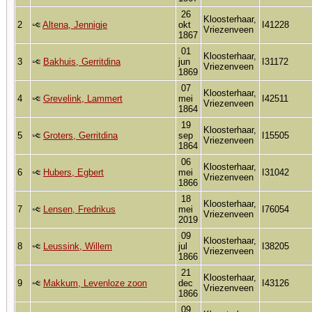
26
Kloosterhaar,
2
Altena, Jennigje
okt
I41228
Vriezenveen
1867
01
Kloosterhaar,
3
Bakhuis, Gerritdina
jun
I31172
Vriezenveen
1869
07
Kloosterhaar,
4
Grevelink, Lammert
mei
I42511
Vriezenveen
1864
19
Kloosterhaar,
5
Groters, Gerritdina
sep
I15505
Vriezenveen
1864
06
Kloosterhaar,
6
Hubers, Egbert
mei
I31042
Vriezenveen
1866
18
Kloosterhaar,
7
Lensen, Fredrikus
mei
I76054
Vriezenveen
2019
09
Kloosterhaar,
8
Leussink, Willem
jul
I38205
Vriezenveen
1866
21
Kloosterhaar,
9
Makkum, Levenloze zoon
dec
I43126
Vriezenveen
1866
09