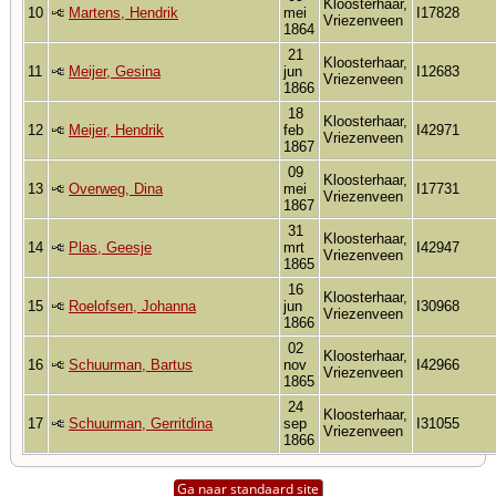
Kloosterhaar,
10
Martens, Hendrik
mei
I17828
Vriezenveen
1864
21
Kloosterhaar,
11
Meijer, Gesina
jun
I12683
Vriezenveen
1866
18
Kloosterhaar,
12
Meijer, Hendrik
feb
I42971
Vriezenveen
1867
09
Kloosterhaar,
13
Overweg, Dina
mei
I17731
Vriezenveen
1867
31
Kloosterhaar,
14
Plas, Geesje
mrt
I42947
Vriezenveen
1865
16
Kloosterhaar,
15
Roelofsen, Johanna
jun
I30968
Vriezenveen
1866
02
Kloosterhaar,
16
Schuurman, Bartus
nov
I42966
Vriezenveen
1865
24
Kloosterhaar,
17
Schuurman, Gerritdina
sep
I31055
Vriezenveen
1866
Ga naar standaard site