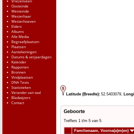
Vriezenveen
Oosteinde
Westeinde
Westerhaar
Westerhoeven
Elders
Albums
Alle Media
Begraafplaatsen
Plaatsen
Aantekeningen
Datums & verjaardagen
Kalender
Rapporten
Bronnen
Vindplaatsen
DNA Tests
Statistieken
Verander van taal
Latitude (Breedte):
52.5403079,
Longi
Bladwijzers
Contact
Geboorte
Treffers 1 t/m 5 van 5
Familienaam, Voorna(a)m(en)