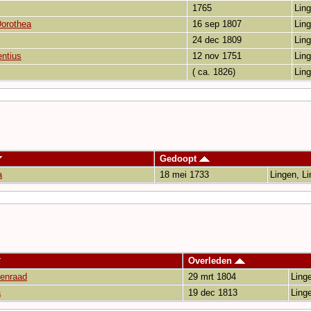
1765
Ling
Dorothea
16 sep 1807
Ling
24 dec 1809
Ling
entius
12 nov 1751
Ling
( ca. 1826)
Ling
Gedoopt
a
18 mei 1733
Lingen, L
Overleden
enraad
29 mrt 1804
Ling
a
19 dec 1813
Ling