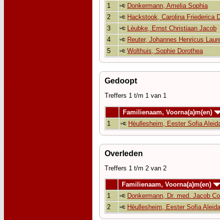
1
Donkermann, Amelia Sophia
2
Hackstook, Carolina Friederica 
3
Lèubke, Ernst Christiaan Jacob
4
Reuter, Johannes Henricus Laur
5
Wolthuis, Sophie Dorothea
Gedoopt
Treffers 1 t/m 1 van 1
Familienaam, Voorna(a)m(en)
1
Hèullesheim, Eester Sofia Aleid
Overleden
Treffers 1 t/m 2 van 2
Familienaam, Voorna(a)m(en)
1
Donkermann, Dr. med. Jacob Co
2
Hèullesheim, Eester Sofia Aleid