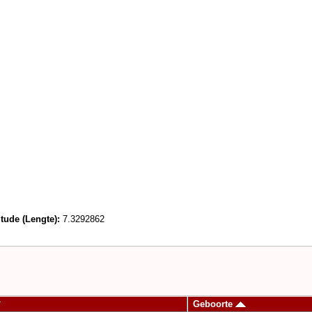
tude (Lengte):
7.3292862
Geboorte