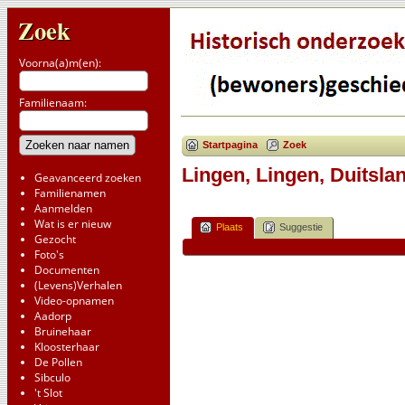
Zoek
Voorna(a)m(en):
Familienaam:
Startpagina
Zoek
Lingen, Lingen, Duitsla
Geavanceerd zoeken
Familienamen
Aanmelden
Wat is er nieuw
Plaats
Suggestie
Gezocht
Foto's
Documenten
(Levens)Verhalen
Video-opnamen
Aadorp
Bruinehaar
Kloosterhaar
De Pollen
Sibculo
't Slot