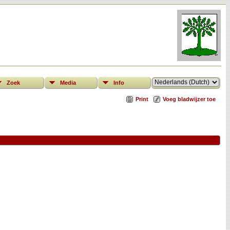
Zoek
Media
Info
Print
Voeg bladwijzer toe