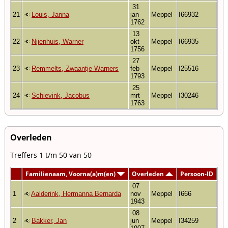
31
21
Louis, Janna
jan
Meppel
I66932
1762
13
22
Nijenhuis, Warner
okt
Meppel
I66935
1756
27
23
Remmelts, Zwaantje Warners
feb
Meppel
I25516
1793
25
24
Schievink, Jacobus
mrt
Meppel
I30246
1763
Overleden
Treffers 1 t/m 50 van 50
Familienaam, Voorna(a)m(en)
Overleden
Persoon-ID
07
1
Aalderink, Hermanna Bernarda
nov
Meppel
I666
1943
08
2
Bakker, Jan
jun
Meppel
I34259