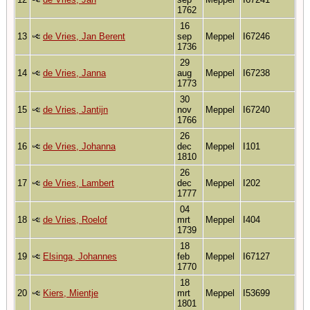
1762
16
13
de Vries, Jan Berent
sep
Meppel
I67246
1736
29
14
de Vries, Janna
aug
Meppel
I67238
1773
30
15
de Vries, Jantijn
nov
Meppel
I67240
1766
26
16
de Vries, Johanna
dec
Meppel
I101
1810
26
17
de Vries, Lambert
dec
Meppel
I202
1777
04
18
de Vries, Roelof
mrt
Meppel
I404
1739
18
19
Elsinga, Johannes
feb
Meppel
I67127
1770
18
20
Kiers, Mientje
mrt
Meppel
I53699
1801