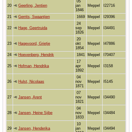
05
20
Geerling, Jentien
jan
Meppel
I22716
1846
21
Gerrits, Swaantjen
1669
Meppel
I29396
24
22
Hage, Geertruida
sep
Meppel
I34491
1826
20
23
Hagevoord, Grietje
okt
Meppel
I47886
1854
24
Hoevenberg, Hendrik
1841
Meppel
I70407
17
25
Hofman, Hendrika
apr
Meppel
I3158
1892
04
26
Hulst, Nicolaas
nov
Meppel
I5145
1871
07
27
Jansen, Arent
nov
Meppel
I34490
1821
04
28
Jansen, Heine Sijbe
nov
Meppel
I34484
1833
10
29
Jansen, Henderika
jan
Meppel
I34494