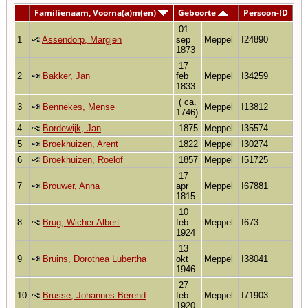
Familienaam, Voorna(a)m(en)
Geboorte
Persoon-ID
01
1
Assendorp, Margjen
sep
Meppel
I24890
1873
17
2
Bakker, Jan
feb
Meppel
I34259
1833
( ca.
3
Bennekes, Mense
Meppel
I13812
1746)
4
Bordewijk, Jan
1875
Meppel
I35574
5
Broekhuizen, Arent
1822
Meppel
I30274
6
Broekhuizen, Roelof
1857
Meppel
I51725
17
7
Brouwer, Anna
apr
Meppel
I67881
1815
10
8
Brug, Wicher Albert
feb
Meppel
I673
1924
13
9
Bruins, Dorothea Lubertha
okt
Meppel
I38041
1946
27
10
Brusse, Johannes Berend
feb
Meppel
I71903
1920