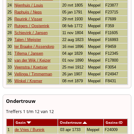
24
Nijenhuis / Louis
20 mrt 1805
Meppel
F23877
25
Raphuijs / Neps
05 jan 1791
Meppel
F23715
26
Reurink / Visser
29 mrt 1930
Meppel
F7699
27
Rutgers / Oosterrink
08 feb 1772
Meppel
F359
28
Schievink / Jansen
11 nov 1804
Meppel
F11605
29
Talen / Meijster
22 aug 1823
Meppel
F16993
30
ter Braake / Assendorp
16 mei 1896
Meppel
F9459
31
Tillema / Jansen
04 apr 1829
Meppel
F12345
32
van der Wijk / Keizer
01 nov 1890
Meppel
F17800
33
Veenstra / Koetsier
25 mei 1912
Meppel
F3054
34
Vellinga / Timmerman
26 jan 1907
Meppel
F24947
35
Winkel / Kremer
08 mrt 1879
Meppel
F8431
Ondertrouw
Treffers 1 t/m 12 van 12
Gezin
Ondertrouw
Gezins-ID
1
de Vries / Bunink
03 apr 1733
Meppel
F24009