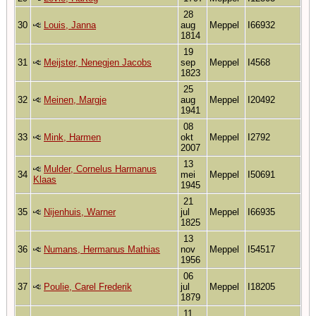
28
30
Louis, Janna
aug
Meppel
I66932
1814
19
31
Meijster, Nenegjen Jacobs
sep
Meppel
I4568
1823
25
32
Meinen, Margje
aug
Meppel
I20492
1941
08
33
Mink, Harmen
okt
Meppel
I2792
2007
13
Mulder, Cornelus Harmanus
34
mei
Meppel
I50691
Klaas
1945
21
35
Nijenhuis, Warner
jul
Meppel
I66935
1825
13
36
Numans, Hermanus Mathias
nov
Meppel
I54517
1956
06
37
Poulie, Carel Frederik
jul
Meppel
I18205
1879
11