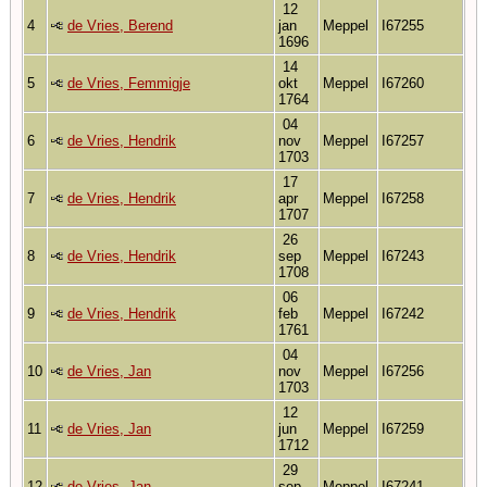
12
4
de Vries, Berend
jan
Meppel
I67255
1696
14
5
de Vries, Femmigje
okt
Meppel
I67260
1764
04
6
de Vries, Hendrik
nov
Meppel
I67257
1703
17
7
de Vries, Hendrik
apr
Meppel
I67258
1707
26
8
de Vries, Hendrik
sep
Meppel
I67243
1708
06
9
de Vries, Hendrik
feb
Meppel
I67242
1761
04
10
de Vries, Jan
nov
Meppel
I67256
1703
12
11
de Vries, Jan
jun
Meppel
I67259
1712
29
12
de Vries, Jan
sep
Meppel
I67241