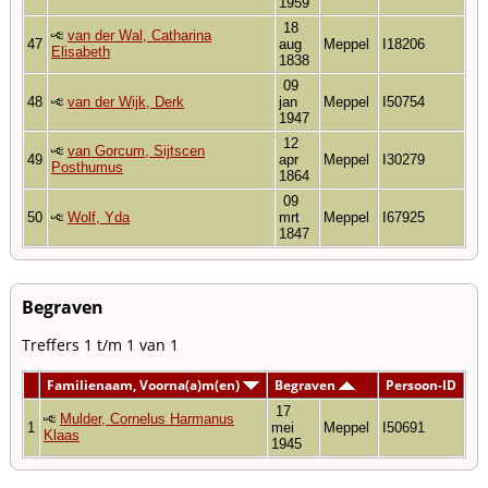
1959
18
van der Wal, Catharina
47
aug
Meppel
I18206
Elisabeth
1838
09
48
van der Wijk, Derk
jan
Meppel
I50754
1947
12
van Gorcum, Sijtscen
49
apr
Meppel
I30279
Posthumus
1864
09
50
Wolf, Yda
mrt
Meppel
I67925
1847
Begraven
Treffers 1 t/m 1 van 1
Familienaam, Voorna(a)m(en)
Begraven
Persoon-ID
17
Mulder, Cornelus Harmanus
1
mei
Meppel
I50691
Klaas
1945