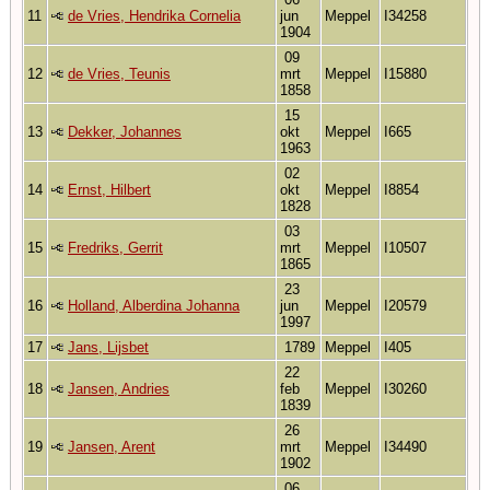
11
de Vries, Hendrika Cornelia
jun
Meppel
I34258
1904
09
12
de Vries, Teunis
mrt
Meppel
I15880
1858
15
13
Dekker, Johannes
okt
Meppel
I665
1963
02
14
Ernst, Hilbert
okt
Meppel
I8854
1828
03
15
Fredriks, Gerrit
mrt
Meppel
I10507
1865
23
16
Holland, Alberdina Johanna
jun
Meppel
I20579
1997
17
Jans, Lijsbet
1789
Meppel
I405
22
18
Jansen, Andries
feb
Meppel
I30260
1839
26
19
Jansen, Arent
mrt
Meppel
I34490
1902
06