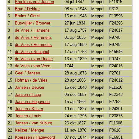
4
Broekhuizen / Jansen
04 jul 1847
Meppel
F11615
5
Brug / Dekker
08 sep 1948
Meppel
F312
6
Bruins / Orsel
15 mei 1948
Meppel
F13596
7
Buswijller / Brouwer
27 jun 1834
Meppel
F24296
8
de Vries / Harmens
17 aug 1757
Meppel
F24017
9
de Vries / Remmelts
01 apr 1835
Meppel
F9748
10
de Vries / Remmelts
17 aug 1859
Meppel
F9749
11
de Vries / Schiphof
17 aug 1758
Meppel
F15646
12
de Vries / van Raalte
13 mei 1829
Meppel
F9747
13
de Vries / van Veen
1744
Meppel
F24016
14
Geel / Jansen
28 aug 1875
Meppel
F2761
15
Hofman / de Vries
28 apr 1805
Meppel
F24012
16
Jansen / Beuker
16 dec 1848
Meppel
F11616
17
Jansen / Hage
05 dec 1857
Meppel
F12343
18
Jansen / Hogeveen
15 apr 1865
Meppel
F2753
19
Jansen / Keizer
19 dec 1827
Meppel
F24301
20
Jansen / Louis
24 mei 1795
Meppel
F23875
21
Jansen / van Nuburg
26 okt 1827
Meppel
F11608
22
Keijzer / Menger
11 nov 1876
Meppel
F8618
23
Koerssen / Hagevoord
07 nov 1874
Meppel
F16951