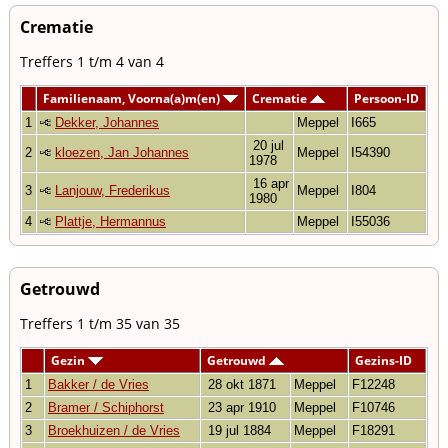
Crematie
Treffers 1 t/m 4 van 4
Familienaam, Voorna(a)m(en)
Crematie
Persoon-ID
1
Dekker, Johannes
Meppel
I665
20 jul
2
kloezen, Jan Johannes
Meppel
I54390
1978
16 apr
3
Lanjouw, Frederikus
Meppel
I804
1980
4
Plattje, Hermannus
Meppel
I55036
Getrouwd
Treffers 1 t/m 35 van 35
Gezin
Getrouwd
Gezins-ID
1
Bakker / de Vries
28 okt 1871
Meppel
F12248
2
Bramer / Schiphorst
23 apr 1910
Meppel
F10746
3
Broekhuizen / de Vries
19 jul 1884
Meppel
F18291