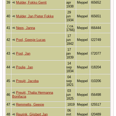
39
Mulder, Fokko Gerrit
apr
Meppel
I65652
1938
29
40
Mulder, Jan Pieter Fokke
jun
Meppel
I65651
1934
( ca.
41
Neps, Janna
Meppel
I66444
1766)
17
42
Pool, Geesje Lucas
jun
Meppel
I22749
1842
17
43
Pool, Jan
jan
Meppel
I72077
1839
14
44
Poulie, Jan
sep
Meppel
I18204
1834
04
45
Preuijt, Jacoba
sep
Meppel
I10206
1821
03
Preuijt, Thalia Hermanna
46
jun
Meppel
I56498
Bonifacia
1825
47
Remmelts, Geesje
1819
Meppel
I25517
06
48
Reurink, Gijsbert Jan
mrt
Meppel
I20489