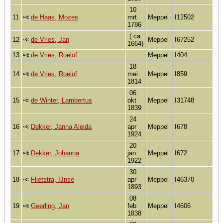
10
11
de Haas, Mozes
mrt
Meppel
I12502
1786
( ca.
12
de Vries, Jan
Meppel
I67252
1664)
13
de Vries, Roelof
Meppel
I404
18
14
de Vries, Roelof
mei
Meppel
I859
1814
06
15
de Winter, Lambertus
okt
Meppel
I31748
1839
24
16
Dekker, Janna Aleida
apr
Meppel
I678
1924
20
17
Dekker, Johanna
jan
Meppel
I672
1922
30
18
Flietstra, IJnse
apr
Meppel
I46370
1893
08
19
Geerling, Jan
feb
Meppel
I4606
1838