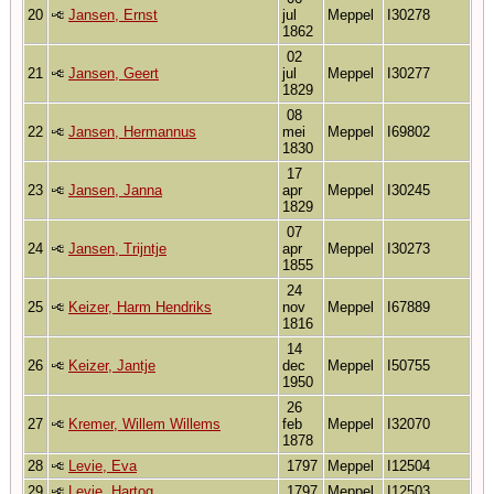
20
Jansen, Ernst
jul
Meppel
I30278
1862
02
21
Jansen, Geert
jul
Meppel
I30277
1829
08
22
Jansen, Hermannus
mei
Meppel
I69802
1830
17
23
Jansen, Janna
apr
Meppel
I30245
1829
07
24
Jansen, Trijntje
apr
Meppel
I30273
1855
24
25
Keizer, Harm Hendriks
nov
Meppel
I67889
1816
14
26
Keizer, Jantje
dec
Meppel
I50755
1950
26
27
Kremer, Willem Willems
feb
Meppel
I32070
1878
28
Levie, Eva
1797
Meppel
I12504
29
Levie, Hartog
1797
Meppel
I12503