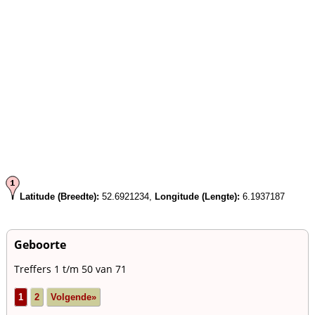
Latitude (Breedte):
52.6921234,
Longitude (Lengte):
6.1937187
Geboorte
Treffers 1 t/m 50 van 71
1
2
Volgende»