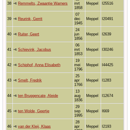
38
Remmelts, Zwaantje Warners
mrt
Meppel
I25516
1858
07
39
Reurink, Gerrit
dec
Meppel
I20491
1945
24
40
Ruiter, Geert
jun
Meppel
I2639
1856
06
41
Schievink, Jacobus
mrt
Meppel
I30246
1853
19
42
Schiphof, Anna Elisabeth
mei
Meppel
I44425
1796
25
43
Smelt, Fredrik
apr
Meppel
I1283
1766
13
44
ten Bruggencate, Aleide
aug
Meppel
I12674
1836
29
45
ten Wolde, Geertje
sep
Meppel
I669
1995
28
46
van der Kleij, Klaas
apr
Meppel
I2193