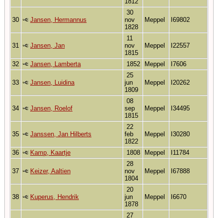
1812
30
30
Jansen, Hermannus
nov
Meppel
I69802
1828
11
31
Jansen, Jan
nov
Meppel
I22557
1815
32
Jansen, Lamberta
1852
Meppel
I7606
25
33
Jansen, Luidina
jun
Meppel
I20262
1809
08
34
Jansen, Roelof
sep
Meppel
I34495
1815
22
35
Janssen, Jan Hilberts
feb
Meppel
I30280
1822
36
Kamp, Kaartje
1808
Meppel
I11784
28
37
Keizer, Aaltien
nov
Meppel
I67888
1804
20
38
Kuperus, Hendrik
jun
Meppel
I6670
1878
27