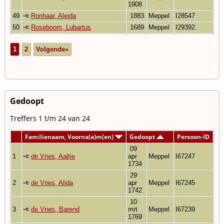
1908
49
Ronhaar, Aleida
1883
Meppel
I28547
50
Roseboom, Lubartus
1689
Meppel
I29392
1
2
Volgende»
Gedoopt
Treffers 1 t/m 24 van 24
Familienaam, Voorna(a)m(en)
Gedoopt
Persoon-ID
09
1
de Vries, Aaltje
apr
Meppel
I67247
1734
29
2
de Vries, Alida
apr
Meppel
I67245
1742
10
3
de Vries, Barend
mrt
Meppel
I67239
1769