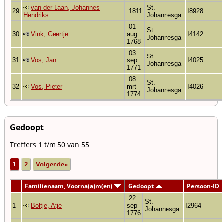
van der Laan, Johannes
St.
29
1811
I8928
Hendriks
Johannesga
01
St.
30
Vink, Geertje
aug
I4142
Johannesga
1768
03
St.
31
Vos, Jan
sep
I4025
Johannesga
1771
08
St.
32
Vos, Pieter
mrt
I4026
Johannesga
1774
Gedoopt
Treffers 1 t/m 50 van 55
1
2
Volgende»
Familienaam, Voorna(a)m(en)
Gedoopt
Persoon-ID
22
St.
1
Boltje, Atje
sep
I2964
Johannesga
1776