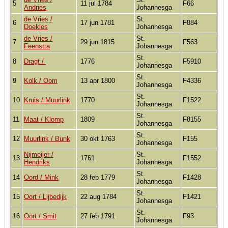
5
11 jul 1784
F66
Andries
Johannesga
de Vries /
St.
6
17 jun 1781
F884
Doekles
Johannesga
de Vries /
St.
7
29 jun 1815
F563
Feenstra
Johannesga
St.
8
Dragt /
1776
F5910
Johannesga
St.
9
Kolk / Oom
13 apr 1800
F4336
Johannesga
St.
10
Kruis / Muurlink
1770
F1522
Johannesga
St.
11
Maat / Klomp
1809
F8155
Johannesga
St.
12
Muurlink / Bunk
30 okt 1763
F155
Johannesga
Nijmeijer /
St.
13
1761
F1552
Hendriks
Johannesga
St.
14
Oord / Mink
28 feb 1779
F1428
Johannesga
St.
15
Oort / Lijbedijk
22 aug 1784
F1421
Johannesga
St.
16
Oort / Smit
27 feb 1791
F93
Johannesga