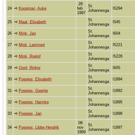
28
St.
24
Koopman, Auke
feb
I5294
Johannesga
1997
St.
25
Maat, Elisabeth
I545
Johannesga
St.
26
Mink, Jan
I604
Johannesga
St.
27
Mink, Lammert
I5221
Johannesga
St.
28
Mink, Roelof
I5228
Johannesga
St.
29
Oord, Rinkje
I605
Johannesga
St.
30
Poepjes, Elisabeth
I1894
Johannesga
St.
31
Poepjes, Geertje
I1892
Johannesga
St.
32
Poepjes, Harmke
I1895
Johannesga
St.
33
Poepjes, Jan
I1898
Johannesga
08
St.
34
Poepjes, Libbe Hendrik
nov
I1897
Johannesga
1969