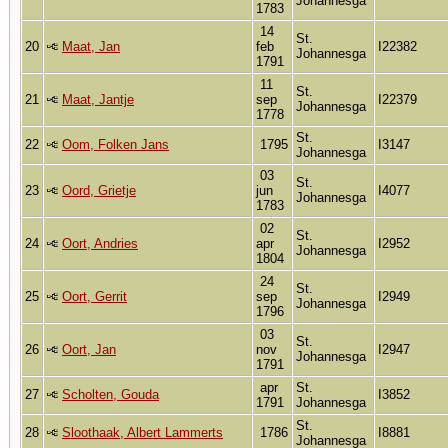
Johannesga
1783
14
St.
20
Maat, Jan
feb
I22382
Johannesga
1791
11
St.
21
Maat, Jantje
sep
I22379
Johannesga
1778
St.
22
Oom, Folken Jans
1795
I3147
Johannesga
03
St.
23
Oord, Grietje
jun
I4077
Johannesga
1783
02
St.
24
Oort, Andries
apr
I2952
Johannesga
1804
24
St.
25
Oort, Gerrit
sep
I2949
Johannesga
1796
03
St.
26
Oort, Jan
nov
I2947
Johannesga
1791
apr
St.
27
Scholten, Gouda
I3852
1791
Johannesga
St.
28
Sloothaak, Albert Lammerts
1786
I8881
Johannesga