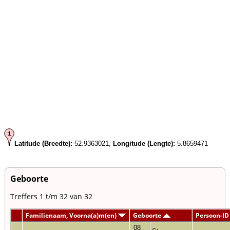
Latitude (Breedte):
52.9363021,
Longitude (Lengte):
5.8659471
Geboorte
Treffers 1 t/m 32 van 32
Familienaam, Voorna(a)m(en)
Geboorte
Persoon-ID
08