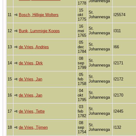
Johannesga
1778
15
St.
11
Bosch, Hilligje Wolters
okt
I25574
Johannesga
1775
16
St.
12
Bunk, Lummigje Koops
mei
I311
Johannesga
1765
05
St.
13
de Vries, Andries
dec
I66
Johannesga
1784
08
St.
14
de Vries, Dirk
sep
I2171
Johannesga
1799
05
St.
15
de Vries, Jan
feb
I2172
Johannesga
1758
04
St.
16
de Vries, Jan
okt
I2170
Johannesga
1795
03
St.
17
de Vries, Tette
feb
I2445
Johannesga
1782
08
St.
18
de Vries, Tijmen
sep
I132
Johannesga
1754