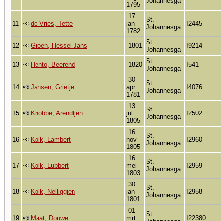
Johannesga
1795
17
St.
11
de Vries, Tette
jan
I2445
Johannesga
1782
St.
12
Groen, Hessel Jans
1801
I9214
Johannesga
St.
13
Hento, Beerend
1820
I541
Johannesga
30
St.
14
Jansen, Grietje
apr
I4076
Johannesga
1781
13
St.
15
Knobbe, Arendtjen
jul
I2502
Johannesga
1805
16
St.
16
Kolk, Lambert
nov
I2960
Johannesga
1805
16
St.
17
Kolk, Lubbert
mei
I2959
Johannesga
1803
30
St.
18
Kolk, Nelliggien
jan
I2958
Johannesga
1801
01
St.
19
Maat, Douwe
mrt
I22380