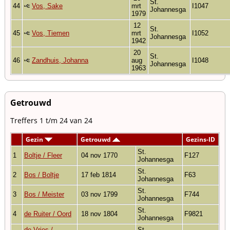
St.
44
Vos, Sake
mrt
I1047
Johannesga
1979
12
St.
45
Vos, Tiemen
mrt
I1052
Johannesga
1942
20
St.
46
Zandhuis, Johanna
aug
I1048
Johannesga
1963
Getrouwd
Treffers 1 t/m 24 van 24
Gezin
Getrouwd
Gezins-ID
St.
1
Boltje / Fleer
04 nov 1770
F127
Johannesga
St.
2
Bos / Boltje
17 feb 1814
F63
Johannesga
St.
3
Bos / Meister
03 nov 1799
F744
Johannesga
St.
4
de Ruiter / Oord
18 nov 1804
F9821
Johannesga
de Vries /
St.