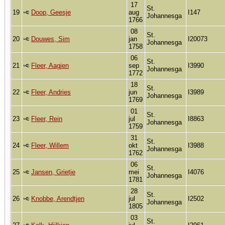
17
St.
19
Doop, Geesje
aug
I147
Johannesga
1766
08
St.
20
Douwes, Sim
jan
I20073
Johannesga
1758
06
St.
21
Fleer, Aagjen
sep
I3990
Johannesga
1772
18
St.
22
Fleer, Andries
jun
I3989
Johannesga
1769
01
St.
23
Fleer, Rein
jul
I8863
Johannesga
1759
31
St.
24
Fleer, Willem
okt
I3988
Johannesga
1762
06
St.
25
Jansen, Grietje
mei
I4076
Johannesga
1781
28
St.
26
Knobbe, Arendtjen
jul
I2502
Johannesga
1805
03
St.