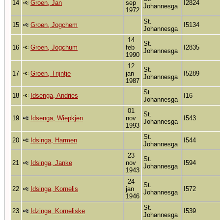
14
Groen, Jan
sep
I2824
Johannesga
1972
St.
15
Groen, Jogchem
I5134
Johannesga
14
St.
16
Groen, Jogchum
feb
I2835
Johannesga
1990
12
St.
17
Groen, Trijntje
jan
I5289
Johannesga
1987
St.
18
Idsenga, Andries
I16
Johannesga
01
St.
19
Idsenga, Wiepkjen
nov
I543
Johannesga
1993
St.
20
Idsinga, Harmen
I544
Johannesga
23
St.
21
Idsinga, Janke
nov
I594
Johannesga
1943
24
St.
22
Idsinga, Kornelis
jan
I572
Johannesga
1946
St.
23
Idzinga, Korneliske
I539
Johannesga