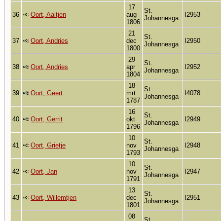
17
St.
36
Oort, Aaltjen
aug
I2953
Johannesga
1806
21
St.
37
Oort, Andries
dec
I2950
Johannesga
1800
29
St.
38
Oort, Andries
apr
I2952
Johannesga
1804
18
St.
39
Oort, Geert
mrt
I4078
Johannesga
1787
16
St.
40
Oort, Gerrit
okt
I2949
Johannesga
1796
10
St.
41
Oort, Grietje
nov
I2948
Johannesga
1793
10
St.
42
Oort, Jan
nov
I2947
Johannesga
1791
13
St.
43
Oort, Willemtjen
dec
I2951
Johannesga
1801
08
St.