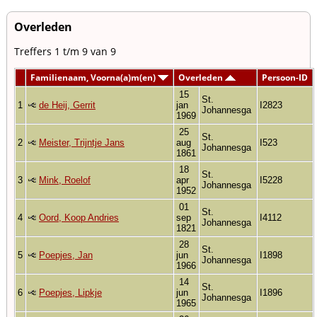
Overleden
Treffers 1 t/m 9 van 9
Familienaam, Voorna(a)m(en)
Overleden
Persoon-ID
15
St.
1
de Heij, Gerrit
jan
I2823
Johannesga
1969
25
St.
2
Meister, Trijntje Jans
aug
I523
Johannesga
1861
18
St.
3
Mink, Roelof
apr
I5228
Johannesga
1952
01
St.
4
Oord, Koop Andries
sep
I4112
Johannesga
1821
28
St.
5
Poepjes, Jan
jun
I1898
Johannesga
1966
14
St.
6
Poepjes, Lipkje
jun
I1896
Johannesga
1965