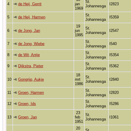
St.
4
de Heij, Gerrit
jan
I2823
Johannesga
1969
St.
5
de Heij, Harmen
I5359
Johannesga
19
St.
6
de Jong, Jan
jun
I2547
Johannesga
1995
St.
7
de Jong, Wiebe
I540
Johannesga
St.
8
de Wit, Antje
I5354
Johannesga
St.
9
Dijkstra, Pieter
I5362
Johannesga
18
St.
10
Gongrijp, Aukje
mrt
I2840
Johannesga
1986
St.
11
Groen, Harmen
I2820
Johannesga
St.
12
Groen, Ids
I5286
Johannesga
23
St.
13
Groen, Jan
feb
I1061
Johannesga
1951
20
St.