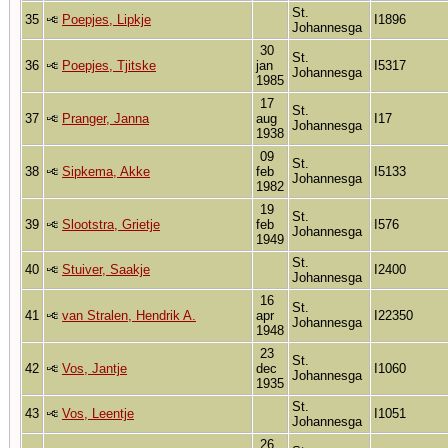
St.
35
Poepjes, Lipkje
I1896
Johannesga
30
St.
36
Poepjes, Tjitske
jan
I5317
Johannesga
1985
17
St.
37
Pranger, Janna
aug
I17
Johannesga
1938
09
St.
38
Sipkema, Akke
feb
I5133
Johannesga
1982
19
St.
39
Slootstra, Grietje
feb
I576
Johannesga
1949
St.
40
Stuiver, Saakje
I2400
Johannesga
16
St.
41
van Stralen, Hendrik A.
apr
I22350
Johannesga
1948
23
St.
42
Vos, Jantje
dec
I1060
Johannesga
1935
St.
43
Vos, Leentje
I1051
Johannesga
26