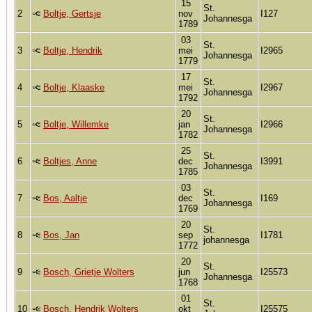
15
St.
2
Boltje, Gertsje
nov
I127
Johannesga
1789
03
St.
3
Boltje, Hendrik
mei
I2965
Johannesga
1779
17
St.
4
Boltje, Klaaske
mei
I2967
Johannesga
1792
20
St.
5
Boltje, Willemke
jan
I2966
Johannesga
1782
25
St.
6
Boltjes, Anne
dec
I3991
Johannesga
1785
03
St.
7
Bos, Aaltje
dec
I169
Johannesga
1769
20
St.
8
Bos, Jan
sep
I1781
johannesga
1772
20
St.
9
Bosch, Grietje Wolters
jun
I25573
Johannesga
1768
01
St.
10
Bosch, Hendrik Wolters
okt
I25575