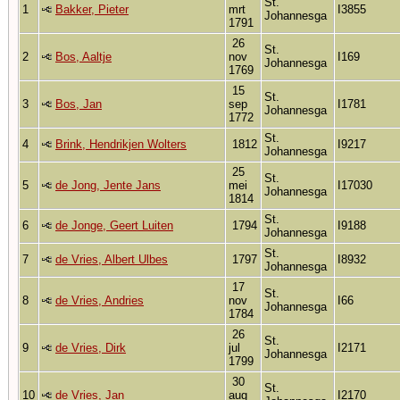
St.
1
Bakker, Pieter
mrt
I3855
Johannesga
1791
26
St.
2
Bos, Aaltje
nov
I169
Johannesga
1769
15
St.
3
Bos, Jan
sep
I1781
Johannesga
1772
St.
4
Brink, Hendrikjen Wolters
1812
I9217
Johannesga
25
St.
5
de Jong, Jente Jans
mei
I17030
Johannesga
1814
St.
6
de Jonge, Geert Luiten
1794
I9188
Johannesga
St.
7
de Vries, Albert Ulbes
1797
I8932
Johannesga
17
St.
8
de Vries, Andries
nov
I66
Johannesga
1784
26
St.
9
de Vries, Dirk
jul
I2171
Johannesga
1799
30
St.
10
de Vries, Jan
aug
I2170