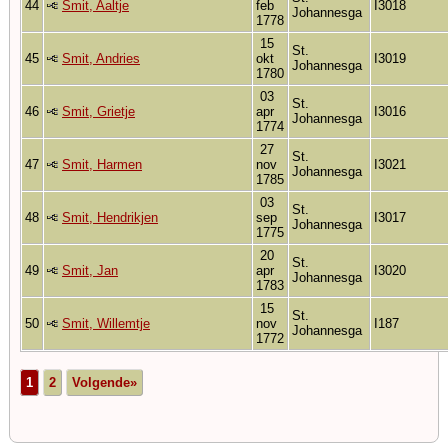
44
Smit, Aaltje
feb
I3018
Johannesga
1778
15
St.
45
Smit, Andries
okt
I3019
Johannesga
1780
03
St.
46
Smit, Grietje
apr
I3016
Johannesga
1774
27
St.
47
Smit, Harmen
nov
I3021
Johannesga
1785
03
St.
48
Smit, Hendrikjen
sep
I3017
Johannesga
1775
20
St.
49
Smit, Jan
apr
I3020
Johannesga
1783
15
St.
50
Smit, Willemtje
nov
I187
Johannesga
1772
1
2
Volgende»