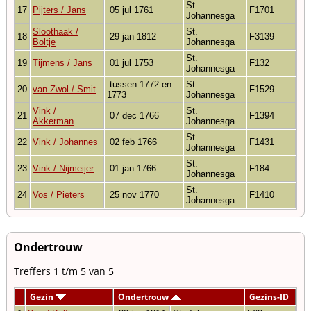
St.
17
Pijters / Jans
05 jul 1761
F1701
Johannesga
Sloothaak /
St.
18
29 jan 1812
F3139
Boltje
Johannesga
St.
19
Tijmens / Jans
01 jul 1753
F132
Johannesga
tussen 1772 en
St.
20
van Zwol / Smit
F1529
1773
Johannesga
Vink /
St.
21
07 dec 1766
F1394
Akkerman
Johannesga
St.
22
Vink / Johannes
02 feb 1766
F1431
Johannesga
St.
23
Vink / Nijmeijer
01 jan 1766
F184
Johannesga
St.
24
Vos / Pieters
25 nov 1770
F1410
Johannesga
Ondertrouw
Treffers 1 t/m 5 van 5
Gezin
Ondertrouw
Gezins-ID