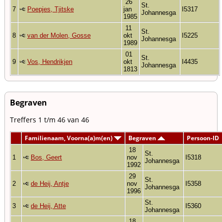
26
St.
7
Poepjes, Tjitske
jan
I5317
Johannesga
1985
11
St.
8
van der Molen, Gosse
okt
I5225
Johannesga
1989
01
St.
9
Vos, Hendrikjen
okt
I4435
Johannesga
1813
Begraven
Treffers 1 t/m 46 van 46
Familienaam, Voorna(a)m(en)
Begraven
Persoon-ID
18
St.
1
Bos, Geert
nov
I5318
Johannesga
1992
29
St.
2
de Heij, Antje
nov
I5358
Johannesga
1996
St.
3
de Heij, Atte
I5360
Johannesga
18