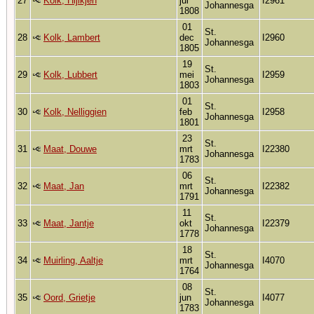
27
Kolk, Hijlkjen
jul
I2961
Johannesga
1808
01
St.
28
Kolk, Lambert
dec
I2960
Johannesga
1805
19
St.
29
Kolk, Lubbert
mei
I2959
Johannesga
1803
01
St.
30
Kolk, Nelliggien
feb
I2958
Johannesga
1801
23
St.
31
Maat, Douwe
mrt
I22380
Johannesga
1783
06
St.
32
Maat, Jan
mrt
I22382
Johannesga
1791
11
St.
33
Maat, Jantje
okt
I22379
Johannesga
1778
18
St.
34
Muirling, Aaltje
mrt
I4070
Johannesga
1764
08
St.
35
Oord, Grietje
jun
I4077
Johannesga
1783