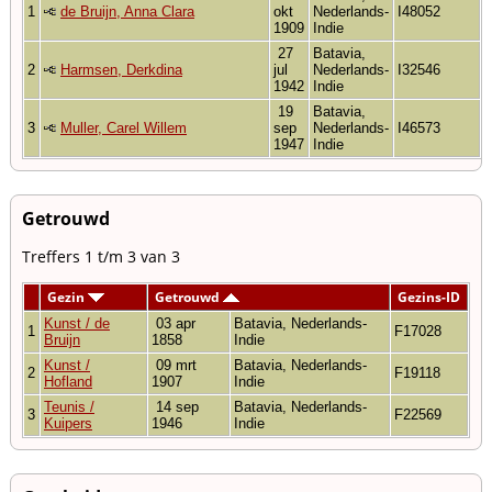
1
de Bruijn, Anna Clara
okt
Nederlands-
I48052
1909
Indie
27
Batavia,
2
Harmsen, Derkdina
jul
Nederlands-
I32546
1942
Indie
19
Batavia,
3
Muller, Carel Willem
sep
Nederlands-
I46573
1947
Indie
Getrouwd
Treffers 1 t/m 3 van 3
Gezin
Getrouwd
Gezins-ID
Kunst / de
03 apr
Batavia, Nederlands-
1
F17028
Bruijn
1858
Indie
Kunst /
09 mrt
Batavia, Nederlands-
2
F19118
Hofland
1907
Indie
Teunis /
14 sep
Batavia, Nederlands-
3
F22569
Kuipers
1946
Indie