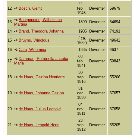
22
12
Bosch, Gerrit
feb
Deventer
I59679
1945
Bourgondien, Wilhelmina
13
1899
Deventer
I54694
Martina
14
Brand, Theodora Johanna
1905
Deventer
I74191
( ca.
15
Bruyns, Winoldus
Deventer
I49642
1632)
16
Cato, Willemina
1835
Deventer
I4637
08
Damman, Petronella Jacoba
17
feb
Deventer
I59843
Maria
1941
30
18
de Haas, Gezina Henriette
sep
Deventer
I55206
1916
31
19
de Haas, Johanna Gezina
dec
Deventer
I67657
1899
04
20
de Haas, Julius Leopold
nov
Deventer
I67658
1911
23
21
de Haas, Leopold Henri
sep
Deventer
I55205
1912