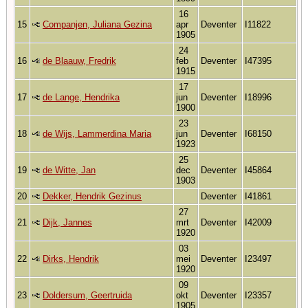
16
15
Companjen, Juliana Gezina
apr
Deventer
I11822
1905
24
16
de Blaauw, Fredrik
feb
Deventer
I47395
1915
17
17
de Lange, Hendrika
jun
Deventer
I18996
1900
23
18
de Wijs, Lammerdina Maria
jun
Deventer
I68150
1923
25
19
de Witte, Jan
dec
Deventer
I45864
1903
20
Dekker, Hendrik Gezinus
Deventer
I41861
27
21
Dijk, Jannes
mrt
Deventer
I42009
1920
03
22
Dirks, Hendrik
mei
Deventer
I23497
1920
09
23
Doldersum, Geertruida
okt
Deventer
I23357
1905