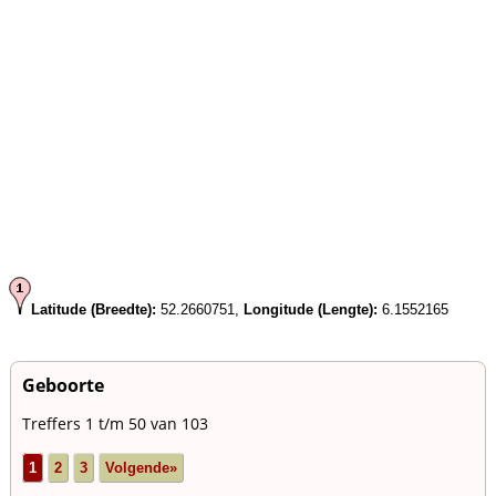
Latitude (Breedte):
52.2660751,
Longitude (Lengte):
6.1552165
Geboorte
Treffers 1 t/m 50 van 103
1
2
3
Volgende»