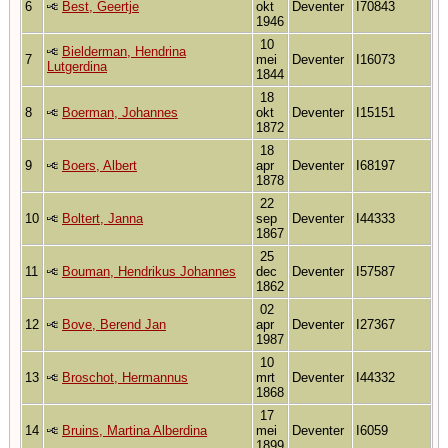
6
Best, Geertje
okt
Deventer
I70843
1946
10
Bielderman, Hendrina
7
mei
Deventer
I16073
Lutgerdina
1844
18
8
Boerman, Johannes
okt
Deventer
I15151
1872
18
9
Boers, Albert
apr
Deventer
I68197
1878
22
10
Boltert, Janna
sep
Deventer
I44333
1867
25
11
Bouman, Hendrikus Johannes
dec
Deventer
I57587
1862
02
12
Bove, Berend Jan
apr
Deventer
I27367
1987
10
13
Broschot, Hermannus
mrt
Deventer
I44332
1868
17
14
Bruins, Martina Alberdina
mei
Deventer
I6059
1899