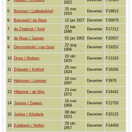
1922
25 mei
5
Bosman / Lubbelinkhof
Deventer
F19913
1910
6
Brevoord / de Roos
12 jan 1927
Deventer
F26879
22 feb
7
de Chalmot / Smit
Deventer
F27212
1888
8
de Roos / Jansen
02 jan 1902
Deventer
F20557
22 aug
9
Dommerhold / van Goor
Deventer
F19252
1906
20 okt
10
Drost / Wolters
Deventer
F13193
1825
25 nov
11
Eijlander / Kolthof
Deventer
F18266
1824
10 nov
12
Harmsen / Looman
Deventer
F3978
1897
23 mei
13
Hilberink / de Wijs
Deventer
F24442
1872
16 mei
14
Jansen / Zweers
Deventer
F22755
1968
08 dec
15
Jonker / Kilsdonk
Deventer
F20125
1923
29 okt
16
Koldewijn / Nollen
Deventer
F24458
1857