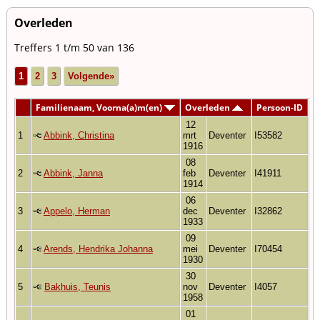
Overleden
Treffers 1 t/m 50 van 136
1
2
3
Volgende»
Familienaam, Voorna(a)m(en)
Overleden
Persoon-ID
12
1
Abbink, Christina
mrt
Deventer
I53582
1916
08
2
Abbink, Janna
feb
Deventer
I41911
1914
06
3
Appelo, Herman
dec
Deventer
I32862
1933
09
4
Arends, Hendrika Johanna
mei
Deventer
I70454
1930
30
5
Bakhuis, Teunis
nov
Deventer
I4057
1958
01