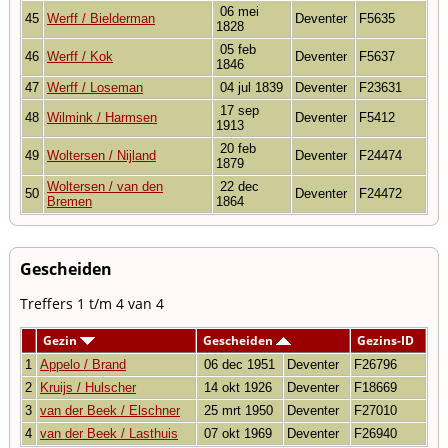
06 mei
45
Werff / Bielderman
Deventer
F5635
1828
05 feb
46
Werff / Kok
Deventer
F5637
1846
47
Werff / Loseman
04 jul 1839
Deventer
F23631
17 sep
48
Wilmink / Harmsen
Deventer
F5412
1913
20 feb
49
Woltersen / Nijland
Deventer
F24474
1879
Woltersen / van den
22 dec
50
Deventer
F24472
Bremen
1864
Gescheiden
Treffers 1 t/m 4 van 4
Gezin
Gescheiden
Gezins-ID
1
Appelo / Brand
06 dec 1951
Deventer
F26796
2
Kruijs / Hulscher
14 okt 1926
Deventer
F18669
3
van der Beek / Elschner
25 mrt 1950
Deventer
F27010
4
van der Beek / Lasthuis
07 okt 1969
Deventer
F26940