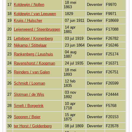
18 mei
17
Koldewijn / Nollen
Deventer
F9970
1863
18
Koldewijn / van Leeuwen
1829
Deventer
F9971
19
Kruijs / Hulscher
07 jun 1911
Deventer
F18669
14 apr
20
Leijerweerd / Steenbruggen
Deventer
F17088
1881
21
Letteboer / Kronenberg
03 jul 1919
Deventer
F26782
22
Nijkamp / Stittelaar
23 jun 1864
Deventer
F16246
04 aug
23
Rankenberg / Leushuis
Deventer
F25174
1887
24
Ravenshorst / Koopman
24 jul 1935
Deventer
F16371
18 mei
25
Reinders / van Galen
Deventer
F26751
1893
12 feb
26
Schmidt / Looman
Deventer
F26599
1835
03 nov
27
Slotman / de Wijs
Deventer
F24444
1892
10 apr
28
Smelt / Borgerink
Deventer
F5768
1718
15 apr
29
Spooren / Beier
Deventer
F20153
1875
30
ter Horst / Goldenberg
08 jul 1869
Deventer
F23578