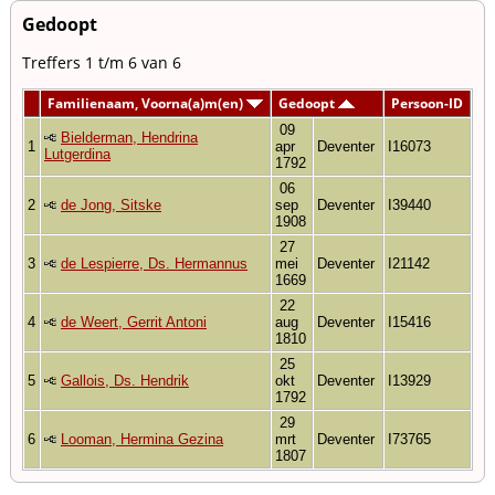
Gedoopt
Treffers 1 t/m 6 van 6
Familienaam, Voorna(a)m(en)
Gedoopt
Persoon-ID
09
Bielderman, Hendrina
1
apr
Deventer
I16073
Lutgerdina
1792
06
2
de Jong, Sitske
sep
Deventer
I39440
1908
27
3
de Lespierre, Ds. Hermannus
mei
Deventer
I21142
1669
22
4
de Weert, Gerrit Antoni
aug
Deventer
I15416
1810
25
5
Gallois, Ds. Hendrik
okt
Deventer
I13929
1792
29
6
Looman, Hermina Gezina
mrt
Deventer
I73765
1807