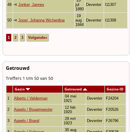
20
49
Jonker, Jannes
jul
Deventer
I11307
1880
19
50
Joost, Johanna Wicherdina
aug
Deventer
I11308
1844
1
2
3
Volgende»
Getrouwd
Treffers 1 t/m 50 van 50
Gezin
Getrouwd
Gezins-ID
04 mei
1
Alberts / Velderman
Deventer
F24204
1921
12 feb
2
Appelo / Bouwmeester
Deventer
F20526
1920
29 mrt
3
Appelo / Brand
Deventer
F26796
1923
30 aug
4
Appelo / Schreurs
Deventer
F20528