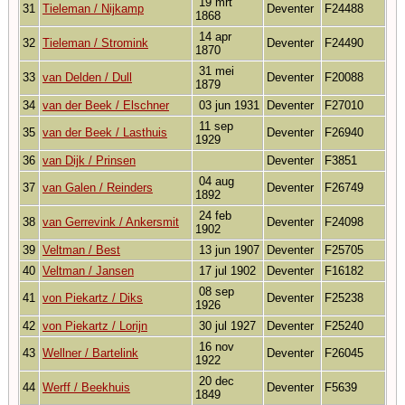
19 mrt
31
Tieleman / Nijkamp
Deventer
F24488
1868
14 apr
32
Tieleman / Stromink
Deventer
F24490
1870
31 mei
33
van Delden / Dull
Deventer
F20088
1879
34
van der Beek / Elschner
03 jun 1931
Deventer
F27010
11 sep
35
van der Beek / Lasthuis
Deventer
F26940
1929
36
van Dijk / Prinsen
Deventer
F3851
04 aug
37
van Galen / Reinders
Deventer
F26749
1892
24 feb
38
van Gerrevink / Ankersmit
Deventer
F24098
1902
39
Veltman / Best
13 jun 1907
Deventer
F25705
40
Veltman / Jansen
17 jul 1902
Deventer
F16182
08 sep
41
von Piekartz / Diks
Deventer
F25238
1926
42
von Piekartz / Lorijn
30 jul 1927
Deventer
F25240
16 nov
43
Wellner / Bartelink
Deventer
F26045
1922
20 dec
44
Werff / Beekhuis
Deventer
F5639
1849