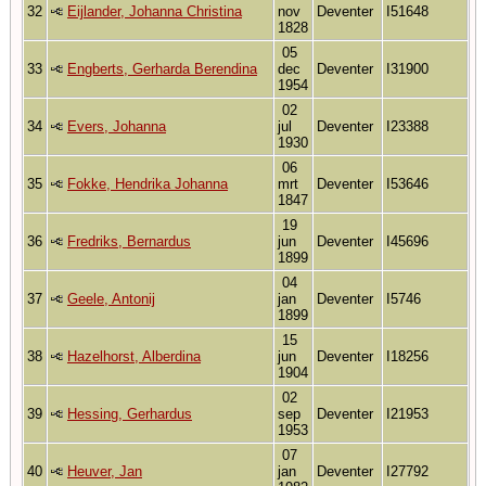
32
Eijlander, Johanna Christina
nov
Deventer
I51648
1828
05
33
Engberts, Gerharda Berendina
dec
Deventer
I31900
1954
02
34
Evers, Johanna
jul
Deventer
I23388
1930
06
35
Fokke, Hendrika Johanna
mrt
Deventer
I53646
1847
19
36
Fredriks, Bernardus
jun
Deventer
I45696
1899
04
37
Geele, Antonij
jan
Deventer
I5746
1899
15
38
Hazelhorst, Alberdina
jun
Deventer
I18256
1904
02
39
Hessing, Gerhardus
sep
Deventer
I21953
1953
07
40
Heuver, Jan
jan
Deventer
I27792