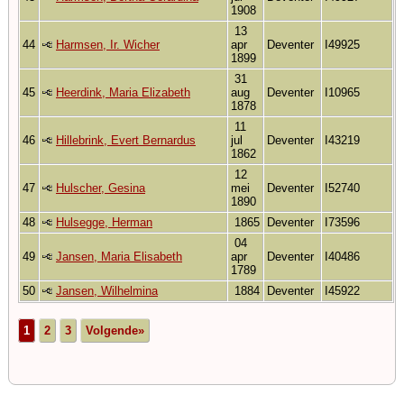
1908
13
44
Harmsen, Ir. Wicher
apr
Deventer
I49925
1899
31
45
Heerdink, Maria Elizabeth
aug
Deventer
I10965
1878
11
46
Hillebrink, Evert Bernardus
jul
Deventer
I43219
1862
12
47
Hulscher, Gesina
mei
Deventer
I52740
1890
48
Hulsegge, Herman
1865
Deventer
I73596
04
49
Jansen, Maria Elisabeth
apr
Deventer
I40486
1789
50
Jansen, Wilhelmina
1884
Deventer
I45922
1
2
3
Volgende»