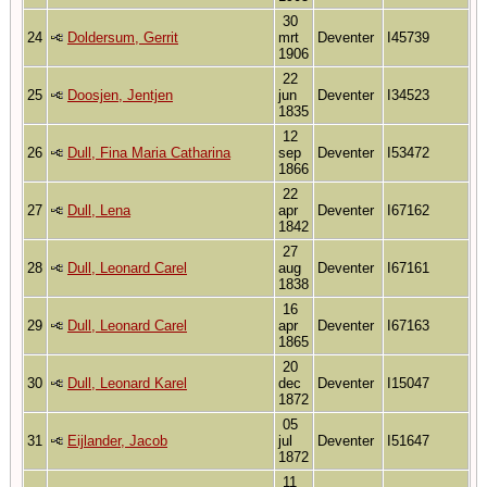
30
24
Doldersum, Gerrit
mrt
Deventer
I45739
1906
22
25
Doosjen, Jentjen
jun
Deventer
I34523
1835
12
26
Dull, Fina Maria Catharina
sep
Deventer
I53472
1866
22
27
Dull, Lena
apr
Deventer
I67162
1842
27
28
Dull, Leonard Carel
aug
Deventer
I67161
1838
16
29
Dull, Leonard Carel
apr
Deventer
I67163
1865
20
30
Dull, Leonard Karel
dec
Deventer
I15047
1872
05
31
Eijlander, Jacob
jul
Deventer
I51647
1872
11