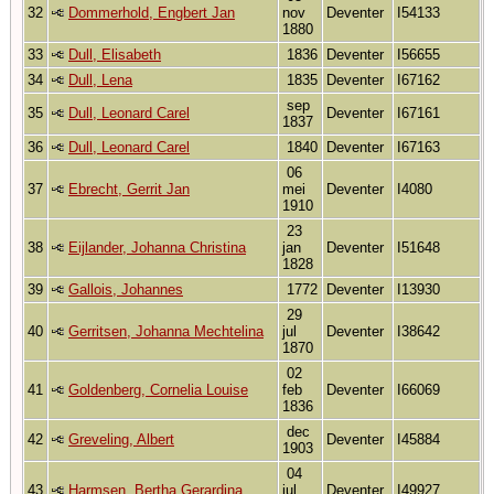
32
Dommerhold, Engbert Jan
nov
Deventer
I54133
1880
33
Dull, Elisabeth
1836
Deventer
I56655
34
Dull, Lena
1835
Deventer
I67162
sep
35
Dull, Leonard Carel
Deventer
I67161
1837
36
Dull, Leonard Carel
1840
Deventer
I67163
06
37
Ebrecht, Gerrit Jan
mei
Deventer
I4080
1910
23
38
Eijlander, Johanna Christina
jan
Deventer
I51648
1828
39
Gallois, Johannes
1772
Deventer
I13930
29
40
Gerritsen, Johanna Mechtelina
jul
Deventer
I38642
1870
02
41
Goldenberg, Cornelia Louise
feb
Deventer
I66069
1836
dec
42
Greveling, Albert
Deventer
I45884
1903
04
43
Harmsen, Bertha Gerardina
jul
Deventer
I49927