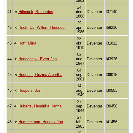
1982
24
41
Hilberink, Bernardus
dec
Deventer
I37140
1888
29
42
Hoek, Ds. Willem Theodoor
apr
Deventer
I58216
1986
28
43
Hoff, Mina
okt
Deventer
I31012
1919
02
44
Hondebrink, Evert Jan
aug
Deventer
I43926
1947
04
45
Hospers, Gezina Albertha
sep
Deventer
I39015
2001
14
46
Hospers, Jan
aug
Deventer
I30553
1949
27
47
Huberts, Hendrika Hanna
sep
Deventer
I30456
1944
27
48
Hummelman, Hendrik Jan
feb
Deventer
I41456
1983