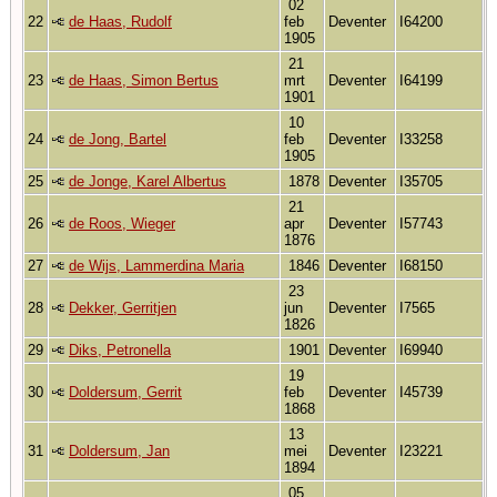
02
22
de Haas, Rudolf
feb
Deventer
I64200
1905
21
23
de Haas, Simon Bertus
mrt
Deventer
I64199
1901
10
24
de Jong, Bartel
feb
Deventer
I33258
1905
25
de Jonge, Karel Albertus
1878
Deventer
I35705
21
26
de Roos, Wieger
apr
Deventer
I57743
1876
27
de Wijs, Lammerdina Maria
1846
Deventer
I68150
23
28
Dekker, Gerritjen
jun
Deventer
I7565
1826
29
Diks, Petronella
1901
Deventer
I69940
19
30
Doldersum, Gerrit
feb
Deventer
I45739
1868
13
31
Doldersum, Jan
mei
Deventer
I23221
1894
05