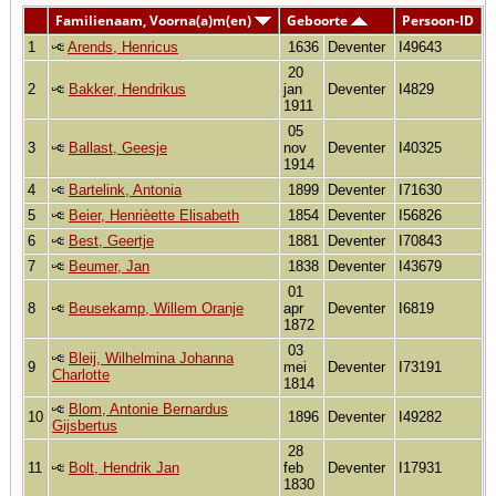
Familienaam, Voorna(a)m(en)
Geboorte
Persoon-ID
1
Arends, Henricus
1636
Deventer
I49643
20
2
Bakker, Hendrikus
jan
Deventer
I4829
1911
05
3
Ballast, Geesje
nov
Deventer
I40325
1914
4
Bartelink, Antonia
1899
Deventer
I71630
5
Beier, Henrièette Elisabeth
1854
Deventer
I56826
6
Best, Geertje
1881
Deventer
I70843
7
Beumer, Jan
1838
Deventer
I43679
01
8
Beusekamp, Willem Oranje
apr
Deventer
I6819
1872
03
Bleij, Wilhelmina Johanna
9
mei
Deventer
I73191
Charlotte
1814
Blom, Antonie Bernardus
10
1896
Deventer
I49282
Gijsbertus
28
11
Bolt, Hendrik Jan
feb
Deventer
I17931
1830