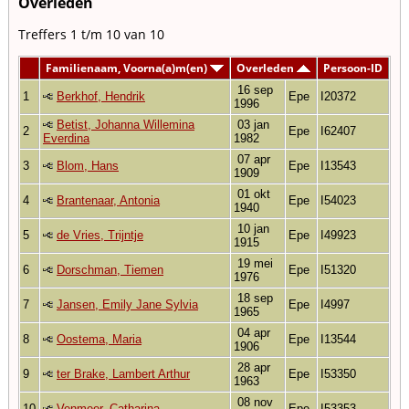
Overleden
Treffers 1 t/m 10 van 10
Familienaam, Voorna(a)m(en)
Overleden
Persoon-ID
16 sep
1
Berkhof, Hendrik
Epe
I20372
1996
Betist, Johanna Willemina
03 jan
2
Epe
I62407
Everdina
1982
07 apr
3
Blom, Hans
Epe
I13543
1909
01 okt
4
Brantenaar, Antonia
Epe
I54023
1940
10 jan
5
de Vries, Trijntje
Epe
I49923
1915
19 mei
6
Dorschman, Tiemen
Epe
I51320
1976
18 sep
7
Jansen, Emily Jane Sylvia
Epe
I4997
1965
04 apr
8
Oostema, Maria
Epe
I13544
1906
28 apr
9
ter Brake, Lambert Arthur
Epe
I53350
1963
08 nov
10
Venmeer, Catharina
Epe
I53353