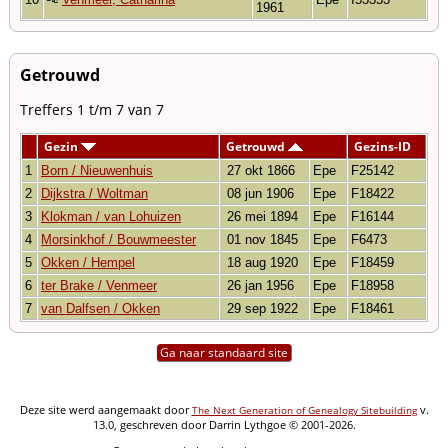
1961
Getrouwd
Treffers 1 t/m 7 van 7
Gezin
Getrouwd
Gezins-ID
1
Born / Nieuwenhuis
27 okt 1866
Epe
F25142
2
Dijkstra / Woltman
08 jun 1906
Epe
F18422
3
Klokman / van Lohuizen
26 mei 1894
Epe
F16144
4
Morsinkhof / Bouwmeester
01 nov 1845
Epe
F6473
5
Okken / Hempel
18 aug 1920
Epe
F18459
6
ter Brake / Venmeer
26 jan 1956
Epe
F18958
7
van Dalfsen / Okken
29 sep 1922
Epe
F18461
Ga naar standaard site
Deze site werd aangemaakt door
v.
The Next Generation of Genealogy Sitebuilding
13.0, geschreven door Darrin Lythgoe © 2001-2026.