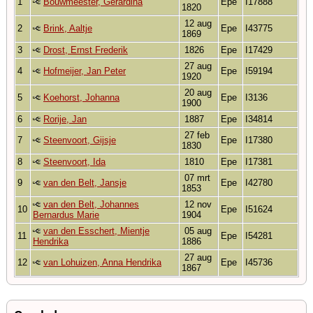
1
Bouwmeester, Gerardina
Epe
I17888
1820
12 aug
2
Brink, Aaltje
Epe
I43775
1869
3
Drost, Ernst Frederik
1826
Epe
I17429
27 aug
4
Hofmeijer, Jan Peter
Epe
I59194
1920
20 aug
5
Koehorst, Johanna
Epe
I3136
1900
6
Rorije, Jan
1887
Epe
I34814
27 feb
7
Steenvoort, Gijsje
Epe
I17380
1830
8
Steenvoort, Ida
1810
Epe
I17381
07 mrt
9
van den Belt, Jansje
Epe
I42780
1853
van den Belt, Johannes
12 nov
10
Epe
I51624
Bernardus Marie
1904
van den Esschert, Mientje
05 aug
11
Epe
I54281
Hendrika
1886
27 aug
12
van Lohuizen, Anna Hendrika
Epe
I45736
1867