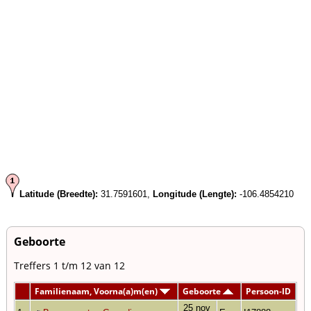
Latitude (Breedte):
31.7591601,
Longitude (Lengte):
-106.4854210
Geboorte
Treffers 1 t/m 12 van 12
Familienaam, Voorna(a)m(en)
Geboorte
Persoon-ID
25 nov