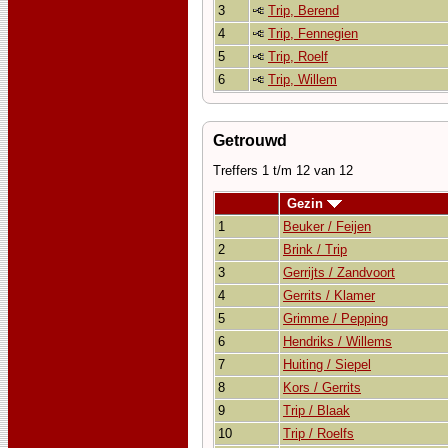
3
Trip, Berend
4
Trip, Fennegien
5
Trip, Roelf
6
Trip, Willem
Getrouwd
Treffers 1 t/m 12 van 12
Gezin
1
Beuker / Feijen
2
Brink / Trip
3
Gerrijts / Zandvoort
4
Gerrits / Klamer
5
Grimme / Pepping
6
Hendriks / Willems
7
Huiting / Siepel
8
Kors / Gerrits
9
Trip / Blaak
10
Trip / Roelfs