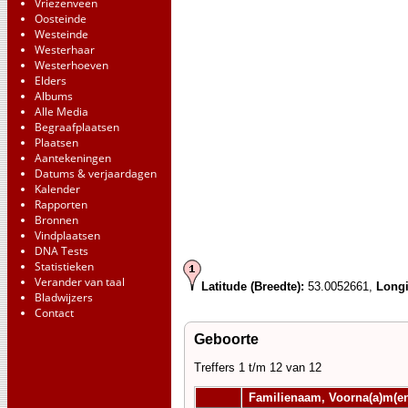
Vriezenveen
Oosteinde
Westeinde
Westerhaar
Westerhoeven
Elders
Albums
Alle Media
Begraafplaatsen
Plaatsen
Aantekeningen
Datums & verjaardagen
Kalender
Rapporten
Bronnen
Vindplaatsen
DNA Tests
Statistieken
Verander van taal
Latitude (Breedte):
53.0052661,
Longi
Bladwijzers
Contact
Geboorte
Treffers 1 t/m 12 van 12
Familienaam, Voorna(a)m(e