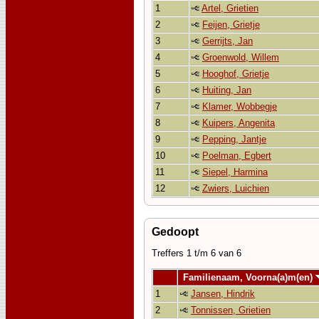
1
Artel, Grietien
2
Feijen, Grietje
3
Gerrijts, Jan
4
Groenwold, Willem
5
Hooghof, Grietje
6
Huiting, Jan
7
Klamer, Wobbegje
8
Kuipers, Angenita
9
Pepping, Jantje
10
Poelman, Egbert
11
Siepel, Harmina
12
Zwiers, Luichien
Gedoopt
Treffers 1 t/m 6 van 6
Familienaam, Voorna(a)m(en)
1
Jansen, Hindrik
2
Tonnissen, Grietien