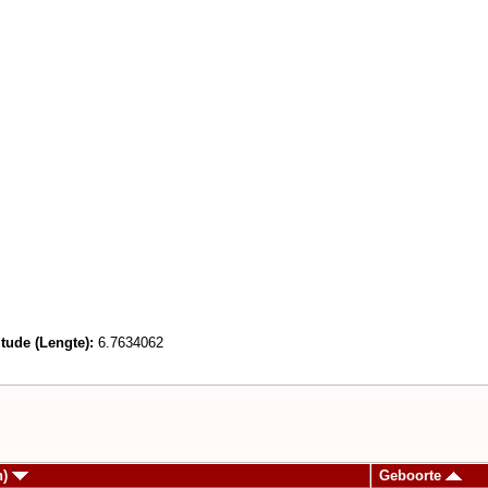
tude (Lengte):
6.7634062
n)
Geboorte