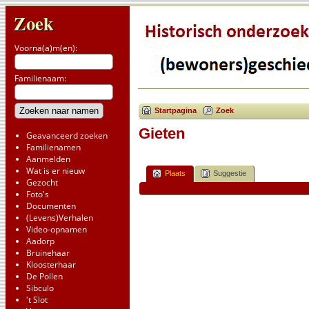
Zoek
Voorna(a)m(en):
Familienaam:
Startpagina
Zoek
Gieten
Geavanceerd zoeken
Familienamen
Aanmelden
Wat is er nieuw
Plaats
Suggestie
Gezocht
Foto's
Documenten
(Levens)Verhalen
Video-opnamen
Aadorp
Bruinehaar
Kloosterhaar
De Pollen
Sibculo
't Slot