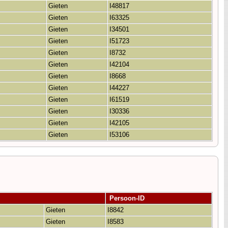
Gieten
I48817
Gieten
I63325
Gieten
I34501
Gieten
I51723
Gieten
I8732
Gieten
I42104
Gieten
I8668
Gieten
I44227
Gieten
I61519
Gieten
I30336
Gieten
I42105
Gieten
I53106
Persoon-ID
Gieten
I8842
Gieten
I8583