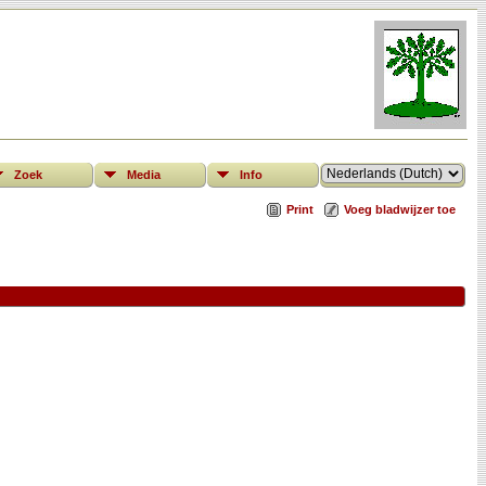
Zoek
Media
Info
Print
Voeg bladwijzer toe