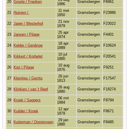
20
Groote / Franken
Gramsbergen
F8461
1886
11 mei
21
Huisjen /
Gramsbergen
F23886
1850
21 nov
22
Jager / Westerhof
Gramsbergen
F23022
1879
25 apr
23
Jansen / Pilage
Gramsbergen
F4401
1874
18 apr
24
Kelder / Gerdinge
Gramsbergen
F10624
1889
10 jul
25
Kikkert / Korbelet
Gramsbergen
F20541
1880
10 aug
26
Kist / Pilage
Gramsbergen
F9251
1876
26 jun
27
Kleintjes / Gerrits
Gramsbergen
F17547
1813
26 aug
28
Klinkien / van 't Reef
Gramsbergen
F18274
1880
06 mrt
29
Kroek / Saggers
Gramsbergen
F8794
1884
12 apr
30
Kuilder / Kroek
Gramsbergen
F8671
1879
29 jan
31
Kuiterman / Oosterveen
Gramsbergen
F8485
1880