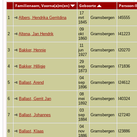
Familienaam, Voorna(a)m(en)
Geboorte
Persoon-I
17
1
Albers, Hendrika Gerritdina
mrt
Gramsbergen
I45555
1845
09
2
Altena, Jan Hendrik
okt
Gramsbergen
I41223
1860
11
3
Bakker, Hennie
jun
Gramsbergen
I20270
1927
29
4
Bakker, Hilligje
sep
Gramsbergen
I71836
1873
04
5
Ballast, Arend
sep
Gramsbergen
I24612
1896
08
6
Ballast, Gerrit Jan
mei
Gramsbergen
I40324
1892
03
7
Ballast, Johannes
sep
Gramsbergen
I27240
1884
04
8
Ballast, Klaas
nov
Gramsbergen
I23886
1886