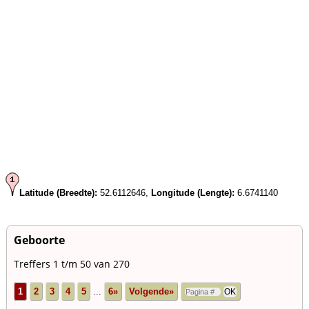
Latitude (Breedte):
52.6112646,
Longitude (Lengte):
6.6741140
Geboorte
Treffers 1 t/m 50 van 270
1
2
3
4
5
...
6»
Volgende»