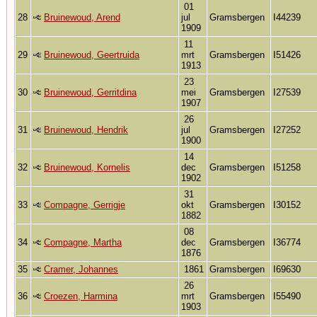
01
28
Bruinewoud, Arend
jul
Gramsbergen
I44239
1909
11
29
Bruinewoud, Geertruida
mrt
Gramsbergen
I51426
1913
23
30
Bruinewoud, Gerritdina
mei
Gramsbergen
I27539
1907
26
31
Bruinewoud, Hendrik
jul
Gramsbergen
I27252
1900
14
32
Bruinewoud, Kornelis
dec
Gramsbergen
I51258
1902
31
33
Compagne, Gerrigje
okt
Gramsbergen
I30152
1882
08
34
Compagne, Martha
dec
Gramsbergen
I36774
1876
35
Cramer, Johannes
1861
Gramsbergen
I69630
26
36
Croezen, Harmina
mrt
Gramsbergen
I55490
1903