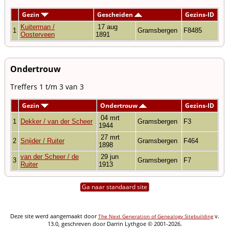
Gezin
Gescheiden
Gezins-ID
Kuiterman /
17 aug
1
Gramsbergen
F8485
Oosterveen
1891
Ondertrouw
Treffers 1 t/m 3 van 3
Gezin
Ondertrouw
Gezins-ID
04 mrt
1
Dekker / van der Scheer
Gramsbergen
F3
1944
27 mrt
2
Snijder / Ruiter
Gramsbergen
F464
1898
van der Scheer / de
29 jun
3
Gramsbergen
F7
Ruiter
1913
Ga naar standaard site
Deze site werd aangemaakt door
v.
The Next Generation of Genealogy Sitebuilding
13.0, geschreven door Darrin Lythgoe © 2001-2026.