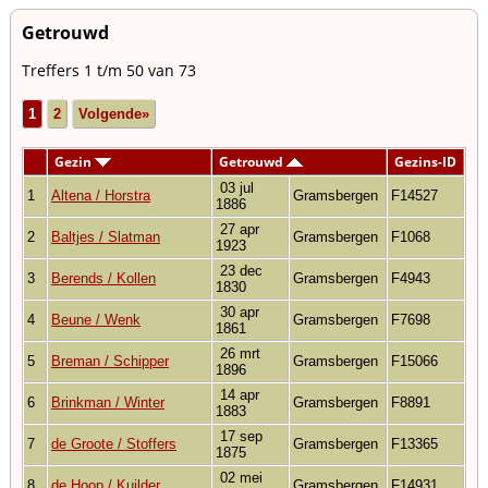
Getrouwd
Treffers 1 t/m 50 van 73
1
2
Volgende»
Gezin
Getrouwd
Gezins-ID
03 jul
1
Altena / Horstra
Gramsbergen
F14527
1886
27 apr
2
Baltjes / Slatman
Gramsbergen
F1068
1923
23 dec
3
Berends / Kollen
Gramsbergen
F4943
1830
30 apr
4
Beune / Wenk
Gramsbergen
F7698
1861
26 mrt
5
Breman / Schipper
Gramsbergen
F15066
1896
14 apr
6
Brinkman / Winter
Gramsbergen
F8891
1883
17 sep
7
de Groote / Stoffers
Gramsbergen
F13365
1875
02 mei
8
de Hoop / Kuilder
Gramsbergen
F14931