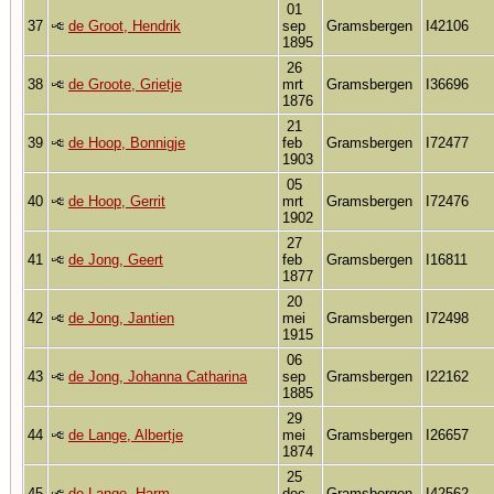
01
37
de Groot, Hendrik
sep
Gramsbergen
I42106
1895
26
38
de Groote, Grietje
mrt
Gramsbergen
I36696
1876
21
39
de Hoop, Bonnigje
feb
Gramsbergen
I72477
1903
05
40
de Hoop, Gerrit
mrt
Gramsbergen
I72476
1902
27
41
de Jong, Geert
feb
Gramsbergen
I16811
1877
20
42
de Jong, Jantien
mei
Gramsbergen
I72498
1915
06
43
de Jong, Johanna Catharina
sep
Gramsbergen
I22162
1885
29
44
de Lange, Albertje
mei
Gramsbergen
I26657
1874
25
45
de Lange, Harm
dec
Gramsbergen
I42562