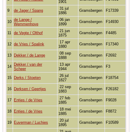
1901
31 jul
9
de Jager / Spang
Gramsbergen
F17339
1886
de Lange /
06 jan
10
Gramsbergen
F14930
Wemmenhove
1899
21 jun
11
de Vegte / Olthof
Gramsbergen
F4485
1875
17 apr
12
de Vries / Spalink
Gramsbergen
F17340
1880
08 sep
13
Dekker / de Lange
Gramsbergen
F2692
1888
Dekker / van der
13 apr
14
Gramsbergen
F3
Scheer
1944
26 jul
15
Derks / Stoeten
Gramsbergen
F18754
1827
22 sep
16
Derksen / Geertjes
Gramsbergen
F26182
1883
27 feb
17
Entjes / de Vries
Gramsbergen
F9028
1885
18 mei
18
Entjes / de Vries
Gramsbergen
F8872
1885
20 jul
19
Euverman / Luchies
Gramsbergen
F10589
1895
21 aug