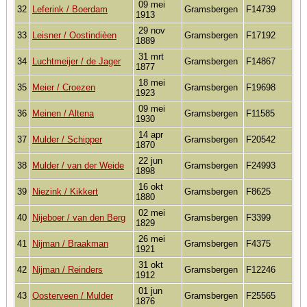
09 mei
32
Leferink / Boerdam
Gramsbergen
F14739
1913
29 nov
33
Leisner / Oostindièen
Gramsbergen
F17192
1889
31 mrt
34
Luchtmeijer / de Jager
Gramsbergen
F14867
1877
18 mei
35
Meier / Croezen
Gramsbergen
F19698
1923
09 mei
36
Meinen / Altena
Gramsbergen
F11585
1930
14 apr
37
Mulder / Schipper
Gramsbergen
F20542
1870
22 jun
38
Mulder / van der Weide
Gramsbergen
F24993
1898
16 okt
39
Niezink / Kikkert
Gramsbergen
F8625
1880
02 mei
40
Nijeboer / van den Berg
Gramsbergen
F3399
1829
26 mei
41
Nijman / Braakman
Gramsbergen
F4375
1921
31 okt
42
Nijman / Reinders
Gramsbergen
F12246
1912
01 jun
43
Oosterveen / Mulder
Gramsbergen
F25565
1876