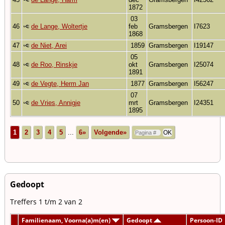
1872
03
46
de Lange, Woltertje
feb
Gramsbergen
I7623
1868
47
de Niet, Arei
1859
Gramsbergen
I19147
05
48
de Roo, Rinskje
okt
Gramsbergen
I25074
1891
49
de Vegte, Herm Jan
1877
Gramsbergen
I56247
07
50
de Vries, Annigje
mrt
Gramsbergen
I24351
1895
1
2
3
4
5
...
6»
Volgende»
Gedoopt
Treffers 1 t/m 2 van 2
Familienaam, Voorna(a)m(en)
Gedoopt
Persoon-ID