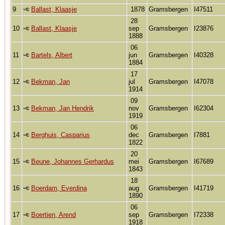
9
Ballast, Klaasje
1878
Gramsbergen
I47511
28
10
Ballast, Klaasje
sep
Gramsbergen
I23876
1888
06
11
Bartels, Albert
jun
Gramsbergen
I40328
1884
17
12
Bekman, Jan
jul
Gramsbergen
I47078
1914
09
13
Bekman, Jan Hendrik
nov
Gramsbergen
I62304
1919
06
14
Berghuis, Casparius
dec
Gramsbergen
I7881
1822
20
15
Beune, Johannes Gerhardus
mei
Gramsbergen
I67689
1843
18
16
Boerdam, Everdina
aug
Gramsbergen
I41719
1890
06
17
Boertien, Arend
sep
Gramsbergen
I72338
1918