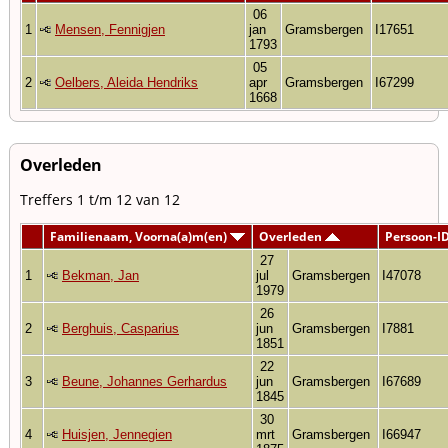
06
1
Mensen, Fennigjen
jan
Gramsbergen
I17651
1793
05
2
Oelbers, Aleida Hendriks
apr
Gramsbergen
I67299
1668
Overleden
Treffers 1 t/m 12 van 12
Familienaam, Voorna(a)m(en)
Overleden
Persoon-I
27
1
Bekman, Jan
jul
Gramsbergen
I47078
1979
26
2
Berghuis, Casparius
jun
Gramsbergen
I7881
1851
22
3
Beune, Johannes Gerhardus
jun
Gramsbergen
I67689
1845
30
4
Huisjen, Jennegien
mrt
Gramsbergen
I66947