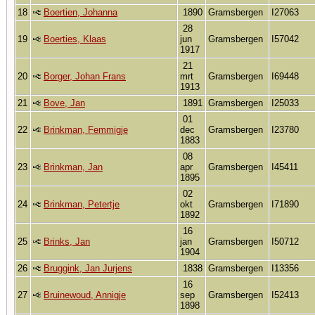
18
Boertien, Johanna
1890
Gramsbergen
I27063
28
19
Boerties, Klaas
jun
Gramsbergen
I57042
1917
21
20
Borger, Johan Frans
mrt
Gramsbergen
I69448
1913
21
Bove, Jan
1891
Gramsbergen
I25033
01
22
Brinkman, Femmigje
dec
Gramsbergen
I23780
1883
08
23
Brinkman, Jan
apr
Gramsbergen
I45411
1895
02
24
Brinkman, Petertje
okt
Gramsbergen
I71890
1892
16
25
Brinks, Jan
jan
Gramsbergen
I50712
1904
26
Bruggink, Jan Jurjens
1838
Gramsbergen
I13356
16
27
Bruinewoud, Annigje
sep
Gramsbergen
I52413
1898