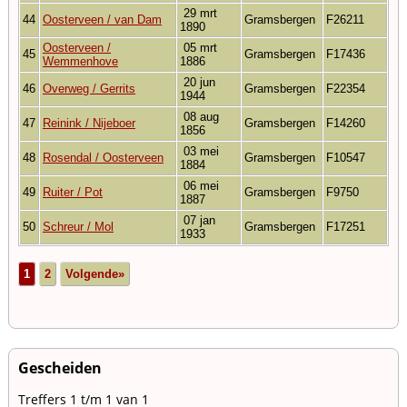
29 mrt
44
Oosterveen / van Dam
Gramsbergen
F26211
1890
Oosterveen /
05 mrt
45
Gramsbergen
F17436
Wemmenhove
1886
20 jun
46
Overweg / Gerrits
Gramsbergen
F22354
1944
08 aug
47
Reinink / Nijeboer
Gramsbergen
F14260
1856
03 mei
48
Rosendal / Oosterveen
Gramsbergen
F10547
1884
06 mei
49
Ruiter / Pot
Gramsbergen
F9750
1887
07 jan
50
Schreur / Mol
Gramsbergen
F17251
1933
1
2
Volgende»
Gescheiden
Treffers 1 t/m 1 van 1