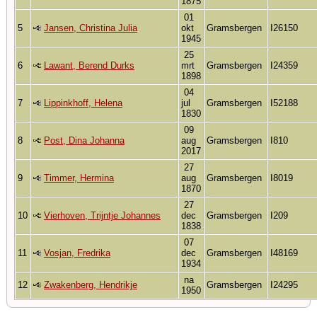
1875
01
5
Jansen, Christina Julia
okt
Gramsbergen
I26150
1945
25
6
Lawant, Berend Durks
mrt
Gramsbergen
I24359
1898
04
7
Lippinkhoff, Helena
jul
Gramsbergen
I52188
1830
09
8
Post, Dina Johanna
aug
Gramsbergen
I810
2017
27
9
Timmer, Hermina
aug
Gramsbergen
I8019
1870
27
10
Vierhoven, Trijntje Johannes
dec
Gramsbergen
I209
1838
07
11
Vosjan, Fredrika
dec
Gramsbergen
I48169
1934
na
12
Zwakenberg, Hendrikje
Gramsbergen
I24295
1950