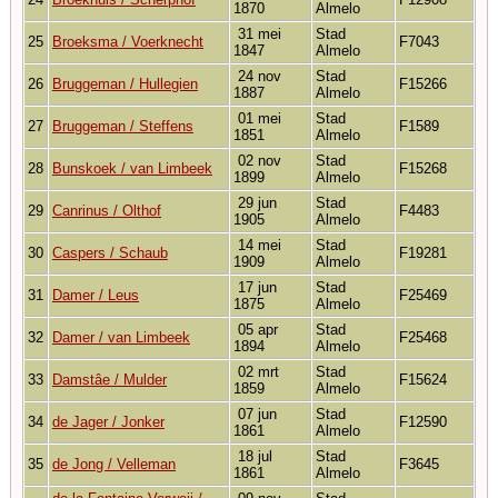
1870
Almelo
31 mei
Stad
25
Broeksma / Voerknecht
F7043
1847
Almelo
24 nov
Stad
26
Bruggeman / Hullegien
F15266
1887
Almelo
01 mei
Stad
27
Bruggeman / Steffens
F1589
1851
Almelo
02 nov
Stad
28
Bunskoek / van Limbeek
F15268
1899
Almelo
29 jun
Stad
29
Canrinus / Olthof
F4483
1905
Almelo
14 mei
Stad
30
Caspers / Schaub
F19281
1909
Almelo
17 jun
Stad
31
Damer / Leus
F25469
1875
Almelo
05 apr
Stad
32
Damer / van Limbeek
F25468
1894
Almelo
02 mrt
Stad
33
Damstâe / Mulder
F15624
1859
Almelo
07 jun
Stad
34
de Jager / Jonker
F12590
1861
Almelo
18 jul
Stad
35
de Jong / Velleman
F3645
1861
Almelo