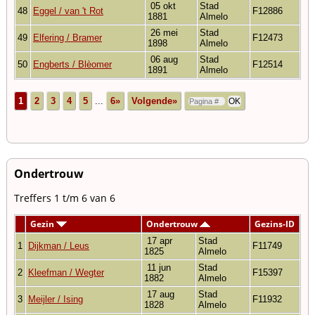
05 okt
Stad
48
Eggel / van 't Rot
F12886
1881
Almelo
26 mei
Stad
49
Elfering / Bramer
F12473
1898
Almelo
06 aug
Stad
50
Engberts / Blèomer
F12514
1891
Almelo
1
2
3
4
5
...
6»
Volgende»
Ondertrouw
Treffers 1 t/m 6 van 6
Gezin
Ondertrouw
Gezins-ID
17 apr
Stad
1
Dijkman / Leus
F11749
1825
Almelo
11 jun
Stad
2
Kleefman / Wegter
F15397
1882
Almelo
17 aug
Stad
3
Meijler / Ising
F11932
1828
Almelo