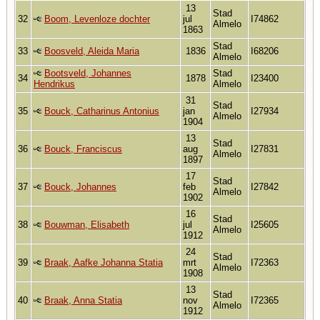
13
Stad
32
Boom, Levenloze dochter
jul
I74862
Almelo
1863
Stad
33
Boosveld, Aleida Maria
1836
I68206
Almelo
Bootsveld, Johannes
Stad
34
1878
I23400
Hendrikus
Almelo
31
Stad
35
Bouck, Catharinus Antonius
jan
I27934
Almelo
1904
13
Stad
36
Bouck, Franciscus
aug
I27831
Almelo
1897
17
Stad
37
Bouck, Johannes
feb
I27842
Almelo
1902
16
Stad
38
Bouwman, Elisabeth
jul
I25605
Almelo
1912
24
Stad
39
Braak, Aafke Johanna Statia
mrt
I72363
Almelo
1908
13
Stad
40
Braak, Anna Statia
nov
I72365
Almelo
1912