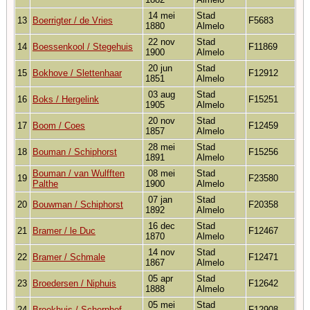
14 mei
Stad
13
Boerrigter / de Vries
F5683
1880
Almelo
22 nov
Stad
14
Boessenkool / Stegehuis
F11869
1900
Almelo
20 jun
Stad
15
Bokhove / Slettenhaar
F12912
1851
Almelo
03 aug
Stad
16
Boks / Hergelink
F15251
1905
Almelo
20 nov
Stad
17
Boom / Coes
F12459
1857
Almelo
28 mei
Stad
18
Bouman / Schiphorst
F15256
1891
Almelo
Bouman / van Wulfften
08 mei
Stad
19
F23580
Palthe
1900
Almelo
07 jan
Stad
20
Bouwman / Schiphorst
F20358
1892
Almelo
16 dec
Stad
21
Bramer / le Duc
F12467
1870
Almelo
14 nov
Stad
22
Bramer / Schmale
F12471
1867
Almelo
05 apr
Stad
23
Broedersen / Niphuis
F12642
1888
Almelo
05 mei
Stad
24
Broekhuis / Scherphof
F12908