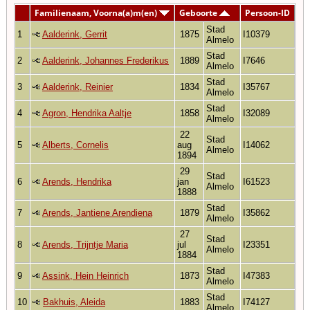
Familienaam, Voorna(a)m(en)
Geboorte
Persoon-ID
Stad
1
Aalderink, Gerrit
1875
I10379
Almelo
Stad
2
Aalderink, Johannes Frederikus
1889
I7646
Almelo
Stad
3
Aalderink, Reinier
1834
I35767
Almelo
Stad
4
Agron, Hendrika Aaltje
1858
I32089
Almelo
22
Stad
5
Alberts, Cornelis
aug
I14062
Almelo
1894
29
Stad
6
Arends, Hendrika
jan
I61523
Almelo
1888
Stad
7
Arends, Jantiene Arendiena
1879
I35862
Almelo
27
Stad
8
Arends, Trijntje Maria
jul
I23351
Almelo
1884
Stad
9
Assink, Hein Heinrich
1873
I47383
Almelo
Stad
10
Bakhuis, Aleida
1883
I74127
Almelo