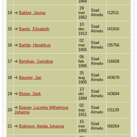
1868
29
Stad
14
Bakker, Jesina
mei
I12511
Almelo
1862
10
Stad
15
Barels, Elisabeth
dec
I41916
Almelo
1913
02
Stad
16
Barfde, Hendrikus
mei
I35756
Almelo
1905
06
Stad
17
Berghuis, Gerridina
feb
I16658
Almelo
1895
25
Stad
18
Beumer, Jan
aug
I43679
Almelo
1905
13
Stad
19
Bloten, Derk
okt
I43694
Almelo
1884
02
Boeser, Lucretia Wilhelmina
Stad
20
sep
I31129
Johanna
Almelo
1911
15
Stad
21
Bokhove, Aleida Johanna
mei
I68264
Almelo
1892