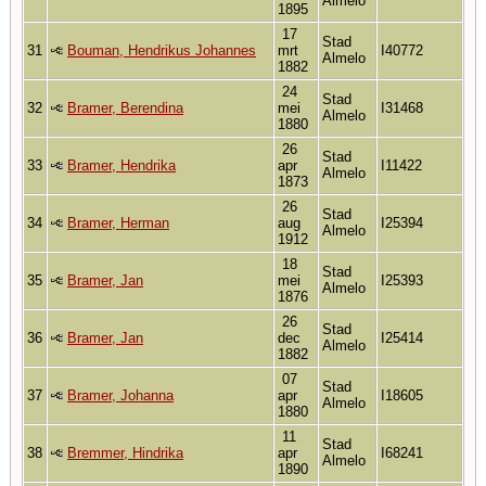
Almelo
1895
17
Stad
31
Bouman, Hendrikus Johannes
mrt
I40772
Almelo
1882
24
Stad
32
Bramer, Berendina
mei
I31468
Almelo
1880
26
Stad
33
Bramer, Hendrika
apr
I11422
Almelo
1873
26
Stad
34
Bramer, Herman
aug
I25394
Almelo
1912
18
Stad
35
Bramer, Jan
mei
I25393
Almelo
1876
26
Stad
36
Bramer, Jan
dec
I25414
Almelo
1882
07
Stad
37
Bramer, Johanna
apr
I18605
Almelo
1880
11
Stad
38
Bremmer, Hindrika
apr
I68241
Almelo
1890