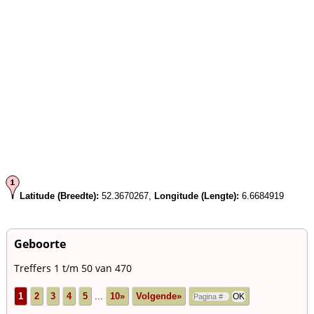
Latitude (Breedte):
52.3670267,
Longitude (Lengte):
6.6684919
Geboorte
Treffers 1 t/m 50 van 470
1
2
3
4
5
...
10»
Volgende»