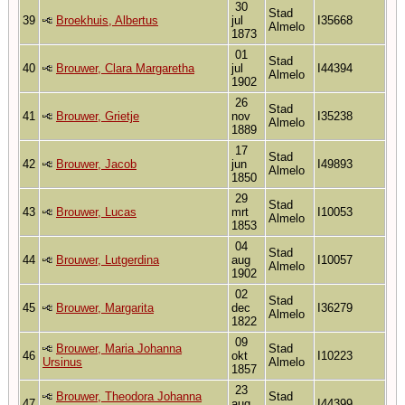
30
Stad
39
Broekhuis, Albertus
jul
I35668
Almelo
1873
01
Stad
40
Brouwer, Clara Margaretha
jul
I44394
Almelo
1902
26
Stad
41
Brouwer, Grietje
nov
I35238
Almelo
1889
17
Stad
42
Brouwer, Jacob
jun
I49893
Almelo
1850
29
Stad
43
Brouwer, Lucas
mrt
I10053
Almelo
1853
04
Stad
44
Brouwer, Lutgerdina
aug
I10057
Almelo
1902
02
Stad
45
Brouwer, Margarita
dec
I36279
Almelo
1822
09
Brouwer, Maria Johanna
Stad
46
okt
I10223
Ursinus
Almelo
1857
23
Brouwer, Theodora Johanna
Stad
47
aug
I44399