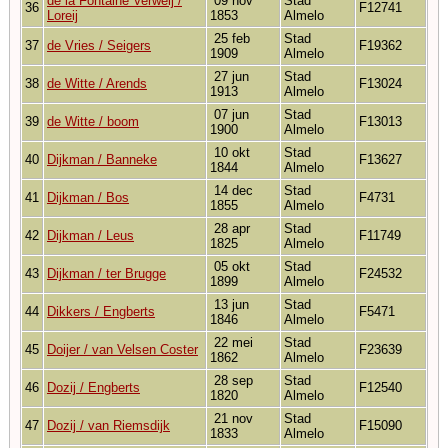
de la Fontaine Verweij /
09 nov
Stad
36
F12741
Loreij
1853
Almelo
25 feb
Stad
37
de Vries / Seigers
F19362
1909
Almelo
27 jun
Stad
38
de Witte / Arends
F13024
1913
Almelo
07 jun
Stad
39
de Witte / boom
F13013
1900
Almelo
10 okt
Stad
40
Dijkman / Banneke
F13627
1844
Almelo
14 dec
Stad
41
Dijkman / Bos
F4731
1855
Almelo
28 apr
Stad
42
Dijkman / Leus
F11749
1825
Almelo
05 okt
Stad
43
Dijkman / ter Brugge
F24532
1899
Almelo
13 jun
Stad
44
Dikkers / Engberts
F5471
1846
Almelo
22 mei
Stad
45
Doijer / van Velsen Coster
F23639
1862
Almelo
28 sep
Stad
46
Dozij / Engberts
F12540
1820
Almelo
21 nov
Stad
47
Dozij / van Riemsdijk
F15090
1833
Almelo