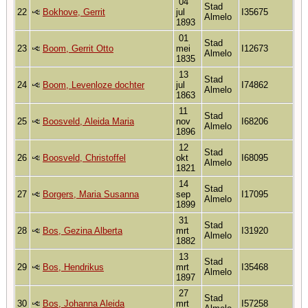
04
Stad
22
Bokhove, Gerrit
jul
I35675
Almelo
1893
01
Stad
23
Boom, Gerrit Otto
mei
I12673
Almelo
1835
13
Stad
24
Boom, Levenloze dochter
jul
I74862
Almelo
1863
11
Stad
25
Boosveld, Aleida Maria
nov
I68206
Almelo
1896
12
Stad
26
Boosveld, Christoffel
okt
I68095
Almelo
1821
14
Stad
27
Borgers, Maria Susanna
sep
I17095
Almelo
1899
31
Stad
28
Bos, Gezina Alberta
mrt
I31920
Almelo
1882
13
Stad
29
Bos, Hendrikus
mrt
I35468
Almelo
1897
27
Stad
30
Bos, Johanna Aleida
mrt
I57258