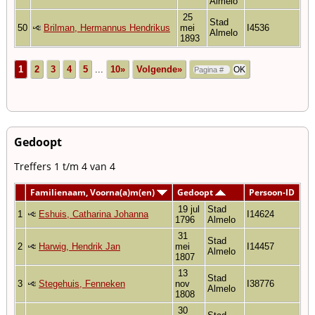
Almelo
25
Stad
50
Brilman, Hermannus Hendrikus
mei
I4536
Almelo
1893
1
2
3
4
5
...
10»
Volgende»
Gedoopt
Treffers 1 t/m 4 van 4
Familienaam, Voorna(a)m(en)
Gedoopt
Persoon-ID
19 jul
Stad
1
Eshuis, Catharina Johanna
I14624
1796
Almelo
31
Stad
2
Harwig, Hendrik Jan
mei
I14457
Almelo
1807
13
Stad
3
Stegehuis, Fenneken
nov
I38776
Almelo
1808
30