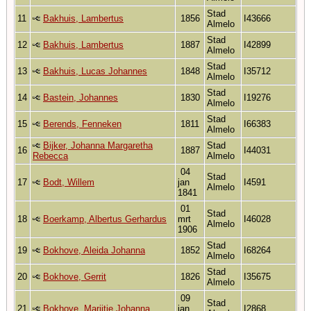
Stad
11
Bakhuis, Lambertus
1856
I43666
Almelo
Stad
12
Bakhuis, Lambertus
1887
I42899
Almelo
Stad
13
Bakhuis, Lucas Johannes
1848
I35712
Almelo
Stad
14
Bastein, Johannes
1830
I19276
Almelo
Stad
15
Berends, Fenneken
1811
I66383
Almelo
Bijker, Johanna Margaretha
Stad
16
1887
I44031
Rebecca
Almelo
04
Stad
17
Bodt, Willem
jan
I4591
Almelo
1841
01
Stad
18
Boerkamp, Albertus Gerhardus
mrt
I46028
Almelo
1906
Stad
19
Bokhove, Aleida Johanna
1852
I68264
Almelo
Stad
20
Bokhove, Gerrit
1826
I35675
Almelo
09
Stad
21
Bokhove, Marijtje Johanna
jan
I2868