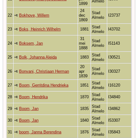
Almelo
1899
24
Stad
22
Bokhove, Willem
dec
I23737
Almelo
1869
Stad
23
Boks, Heinrich Wilhelm
1881
I43702
Almelo
31
Stad
24
Boksem, Jan
mei
I51143
Almelo
1888
Stad
25
Bolk, Johanna Aleida
1883
I30521
Almelo
20
Stad
26
Bonvani, Christiaan Herman
apr
I30327
Almelo
1839
Stad
27
Boom, Gerritdina Hendrieka
1851
I16120
Almelo
Stad
28
Boom, Hendrika
1870
I34840
Almelo
Stad
29
Boom, Jan
1835
I34862
Almelo
Stad
30
Boom, Jan
1840
I53307
Almelo
Stad
31
boom, Janna Berendina
1876
I35843
Almelo