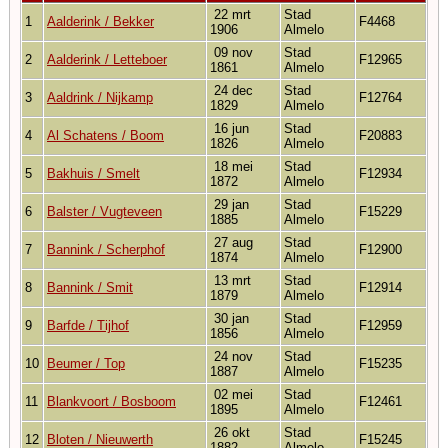
22 mrt
Stad
1
Aalderink / Bekker
F4468
1906
Almelo
09 nov
Stad
2
Aalderink / Letteboer
F12965
1861
Almelo
24 dec
Stad
3
Aaldrink / Nijkamp
F12764
1829
Almelo
16 jun
Stad
4
Al Schatens / Boom
F20883
1826
Almelo
18 mei
Stad
5
Bakhuis / Smelt
F12934
1872
Almelo
29 jan
Stad
6
Balster / Vugteveen
F15229
1885
Almelo
27 aug
Stad
7
Bannink / Scherphof
F12900
1874
Almelo
13 mrt
Stad
8
Bannink / Smit
F12914
1879
Almelo
30 jan
Stad
9
Barfde / Tijhof
F12959
1856
Almelo
24 nov
Stad
10
Beumer / Top
F15235
1887
Almelo
02 mei
Stad
11
Blankvoort / Bosboom
F12461
1895
Almelo
26 okt
Stad
12
Bloten / Nieuwerth
F15245
1882
Almelo