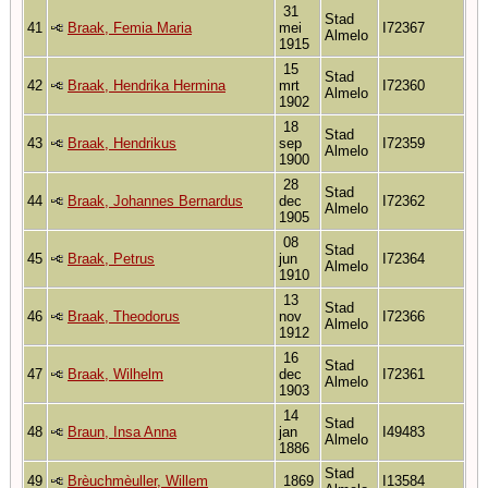
31
Stad
41
Braak, Femia Maria
mei
I72367
Almelo
1915
15
Stad
42
Braak, Hendrika Hermina
mrt
I72360
Almelo
1902
18
Stad
43
Braak, Hendrikus
sep
I72359
Almelo
1900
28
Stad
44
Braak, Johannes Bernardus
dec
I72362
Almelo
1905
08
Stad
45
Braak, Petrus
jun
I72364
Almelo
1910
13
Stad
46
Braak, Theodorus
nov
I72366
Almelo
1912
16
Stad
47
Braak, Wilhelm
dec
I72361
Almelo
1903
14
Stad
48
Braun, Insa Anna
jan
I49483
Almelo
1886
Stad
49
Brèuchmèuller, Willem
1869
I13584