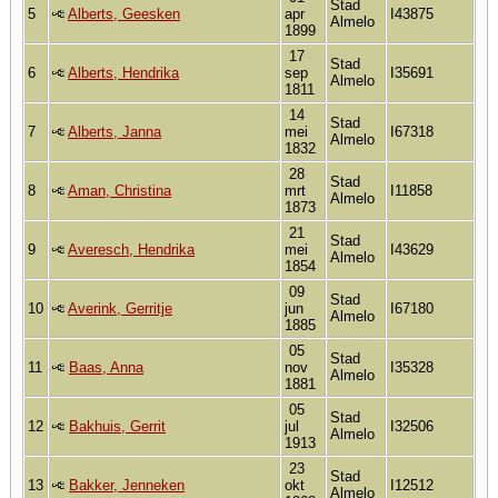
Stad
5
Alberts, Geesken
apr
I43875
Almelo
1899
17
Stad
6
Alberts, Hendrika
sep
I35691
Almelo
1811
14
Stad
7
Alberts, Janna
mei
I67318
Almelo
1832
28
Stad
8
Aman, Christina
mrt
I11858
Almelo
1873
21
Stad
9
Averesch, Hendrika
mei
I43629
Almelo
1854
09
Stad
10
Averink, Gerritje
jun
I67180
Almelo
1885
05
Stad
11
Baas, Anna
nov
I35328
Almelo
1881
05
Stad
12
Bakhuis, Gerrit
jul
I32506
Almelo
1913
23
Stad
13
Bakker, Jenneken
okt
I12512
Almelo