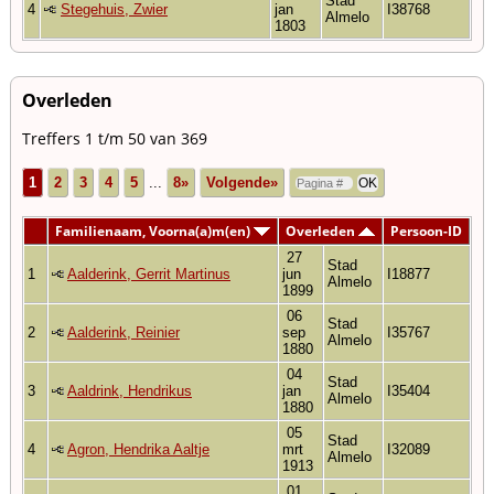
Stad
4
Stegehuis, Zwier
jan
I38768
Almelo
1803
Overleden
Treffers 1 t/m 50 van 369
1
2
3
4
5
...
8»
Volgende»
Familienaam, Voorna(a)m(en)
Overleden
Persoon-ID
27
Stad
1
Aalderink, Gerrit Martinus
jun
I18877
Almelo
1899
06
Stad
2
Aalderink, Reinier
sep
I35767
Almelo
1880
04
Stad
3
Aaldrink, Hendrikus
jan
I35404
Almelo
1880
05
Stad
4
Agron, Hendrika Aaltje
mrt
I32089
Almelo
1913
01