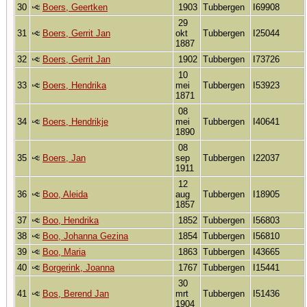
30
Boers, Geertken
1903
Tubbergen
I69908
29
31
Boers, Gerrit Jan
okt
Tubbergen
I25044
1887
32
Boers, Gerrit Jan
1902
Tubbergen
I73726
10
33
Boers, Hendrika
mei
Tubbergen
I53923
1871
08
34
Boers, Hendrikje
mei
Tubbergen
I40641
1890
08
35
Boers, Jan
sep
Tubbergen
I22037
1911
12
36
Boo, Aleida
aug
Tubbergen
I18905
1857
37
Boo, Hendrika
1852
Tubbergen
I56803
38
Boo, Johanna Gezina
1854
Tubbergen
I56810
39
Boo, Maria
1863
Tubbergen
I43665
40
Borgerink, Joanna
1767
Tubbergen
I15441
30
41
Bos, Berend Jan
mrt
Tubbergen
I51436
1904