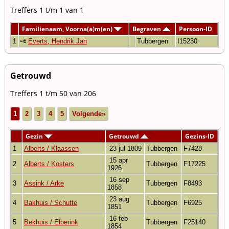
Treffers 1 t/m 1 van 1
Familienaam, Voorna(a)m(en)
Begraven
Persoon-ID
1
Everts, Hendrik Jan
Tubbergen
I15230
Getrouwd
Treffers 1 t/m 50 van 206
1
2
3
4
5
Volgende»
Gezin
Getrouwd
Gezins-ID
1
Alberts / Klaassen
23 jul 1809
Tubbergen
F7428
15 apr
2
Alberts / Kosters
Tubbergen
F17225
1926
16 sep
3
Assink / Arke
Tubbergen
F8493
1858
23 aug
4
Bakhuis / Schutte
Tubbergen
F6925
1851
16 feb
5
Bekhuis / Elberink
Tubbergen
F25140
1854