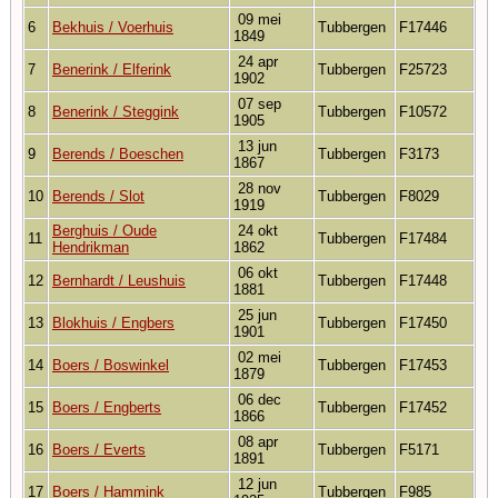
09 mei
6
Bekhuis / Voerhuis
Tubbergen
F17446
1849
24 apr
7
Benerink / Elferink
Tubbergen
F25723
1902
07 sep
8
Benerink / Steggink
Tubbergen
F10572
1905
13 jun
9
Berends / Boeschen
Tubbergen
F3173
1867
28 nov
10
Berends / Slot
Tubbergen
F8029
1919
Berghuis / Oude
24 okt
11
Tubbergen
F17484
Hendrikman
1862
06 okt
12
Bernhardt / Leushuis
Tubbergen
F17448
1881
25 jun
13
Blokhuis / Engbers
Tubbergen
F17450
1901
02 mei
14
Boers / Boswinkel
Tubbergen
F17453
1879
06 dec
15
Boers / Engberts
Tubbergen
F17452
1866
08 apr
16
Boers / Everts
Tubbergen
F5171
1891
12 jun
17
Boers / Hammink
Tubbergen
F985