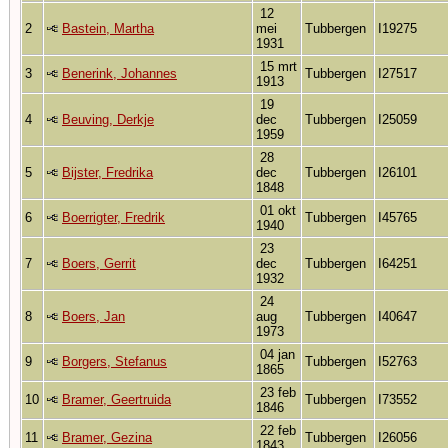
12
2
Bastein, Martha
mei
Tubbergen
I19275
1931
15 mrt
3
Benerink, Johannes
Tubbergen
I27517
1913
19
4
Beuving, Derkje
dec
Tubbergen
I25059
1959
28
5
Bijster, Fredrika
dec
Tubbergen
I26101
1848
01 okt
6
Boerrigter, Fredrik
Tubbergen
I45765
1940
23
7
Boers, Gerrit
dec
Tubbergen
I64251
1932
24
8
Boers, Jan
aug
Tubbergen
I40647
1973
04 jan
9
Borgers, Stefanus
Tubbergen
I52763
1865
23 feb
10
Bramer, Geertruida
Tubbergen
I73552
1846
22 feb
11
Bramer, Gezina
Tubbergen
I26056
1843