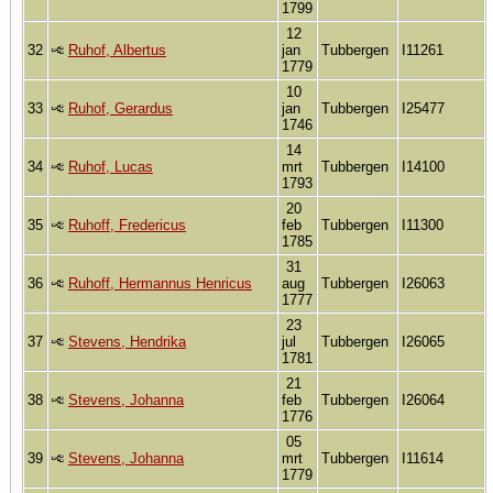
1799
12
32
Ruhof, Albertus
jan
Tubbergen
I11261
1779
10
33
Ruhof, Gerardus
jan
Tubbergen
I25477
1746
14
34
Ruhof, Lucas
mrt
Tubbergen
I14100
1793
20
35
Ruhoff, Fredericus
feb
Tubbergen
I11300
1785
31
36
Ruhoff, Hermannus Henricus
aug
Tubbergen
I26063
1777
23
37
Stevens, Hendrika
jul
Tubbergen
I26065
1781
21
38
Stevens, Johanna
feb
Tubbergen
I26064
1776
05
39
Stevens, Johanna
mrt
Tubbergen
I11614
1779