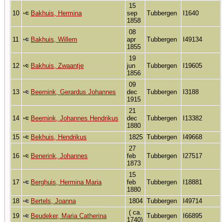
15
10
Bakhuis, Hermina
sep
Tubbergen
I1640
1858
08
11
Bakhuis, Willem
apr
Tubbergen
I49134
1855
19
12
Bakhuis, Zwaantje
jun
Tubbergen
I19605
1856
09
13
Beernink, Gerardus Johannes
dec
Tubbergen
I3188
1915
21
14
Beernink, Johannes Hendrikus
dec
Tubbergen
I13382
1880
15
Bekhuis, Hendrikus
1825
Tubbergen
I49668
27
16
Benerink, Johannes
feb
Tubbergen
I27517
1873
15
17
Berghuis, Hermina Maria
feb
Tubbergen
I18881
1880
18
Bertels, Joanna
1804
Tubbergen
I49714
( ca.
19
Beudeker, Maria Catherina
Tubbergen
I66895
1740)