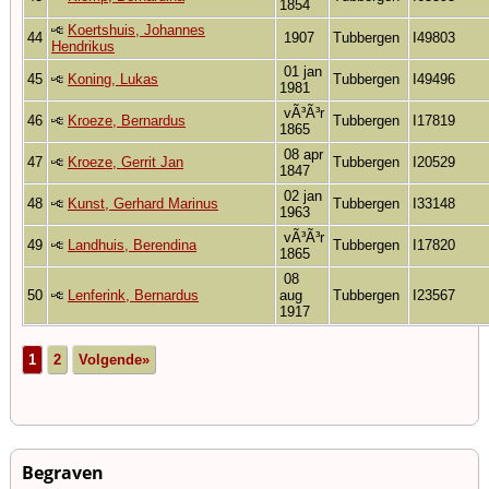
1854
Koertshuis, Johannes
44
1907
Tubbergen
I49803
Hendrikus
01 jan
45
Koning, Lukas
Tubbergen
I49496
1981
vÃ³Ã³r
46
Kroeze, Bernardus
Tubbergen
I17819
1865
08 apr
47
Kroeze, Gerrit Jan
Tubbergen
I20529
1847
02 jan
48
Kunst, Gerhard Marinus
Tubbergen
I33148
1963
vÃ³Ã³r
49
Landhuis, Berendina
Tubbergen
I17820
1865
08
50
Lenferink, Bernardus
aug
Tubbergen
I23567
1917
1
2
Volgende»
Begraven