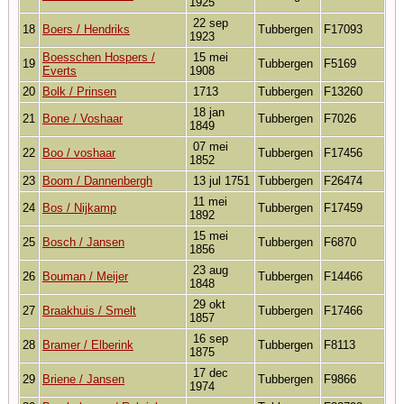
1925
22 sep
18
Boers / Hendriks
Tubbergen
F17093
1923
Boesschen Hospers /
15 mei
19
Tubbergen
F5169
Everts
1908
20
Bolk / Prinsen
1713
Tubbergen
F13260
18 jan
21
Bone / Voshaar
Tubbergen
F7026
1849
07 mei
22
Boo / voshaar
Tubbergen
F17456
1852
23
Boom / Dannenbergh
13 jul 1751
Tubbergen
F26474
11 mei
24
Bos / Nijkamp
Tubbergen
F17459
1892
15 mei
25
Bosch / Jansen
Tubbergen
F6870
1856
23 aug
26
Bouman / Meijer
Tubbergen
F14466
1848
29 okt
27
Braakhuis / Smelt
Tubbergen
F17466
1857
16 sep
28
Bramer / Elberink
Tubbergen
F8113
1875
17 dec
29
Briene / Jansen
Tubbergen
F9866
1974