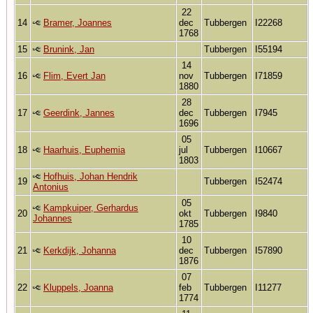
22
14
Bramer, Joannes
dec
Tubbergen
I22268
1768
15
Brunink, Jan
Tubbergen
I55194
14
16
Flim, Evert Jan
nov
Tubbergen
I71859
1880
28
17
Geerdink, Jannes
dec
Tubbergen
I7945
1696
05
18
Haarhuis, Euphemia
jul
Tubbergen
I10667
1803
Hofhuis, Johan Hendrik
19
Tubbergen
I52474
Antonius
05
Kampkuiper, Gerhardus
20
okt
Tubbergen
I9840
Johannes
1785
10
21
Kerkdijk, Johanna
dec
Tubbergen
I57890
1876
07
22
Kluppels, Joanna
feb
Tubbergen
I11277
1774