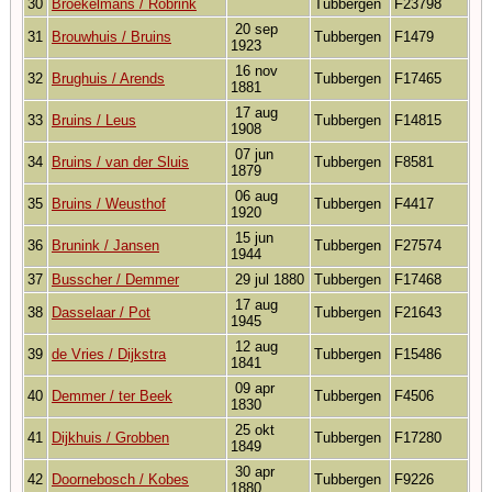
30
Broekelmans / Robrink
Tubbergen
F23798
20 sep
31
Brouwhuis / Bruins
Tubbergen
F1479
1923
16 nov
32
Brughuis / Arends
Tubbergen
F17465
1881
17 aug
33
Bruins / Leus
Tubbergen
F14815
1908
07 jun
34
Bruins / van der Sluis
Tubbergen
F8581
1879
06 aug
35
Bruins / Weusthof
Tubbergen
F4417
1920
15 jun
36
Brunink / Jansen
Tubbergen
F27574
1944
37
Busscher / Demmer
29 jul 1880
Tubbergen
F17468
17 aug
38
Dasselaar / Pot
Tubbergen
F21643
1945
12 aug
39
de Vries / Dijkstra
Tubbergen
F15486
1841
09 apr
40
Demmer / ter Beek
Tubbergen
F4506
1830
25 okt
41
Dijkhuis / Grobben
Tubbergen
F17280
1849
30 apr
42
Doornebosch / Kobes
Tubbergen
F9226
1880