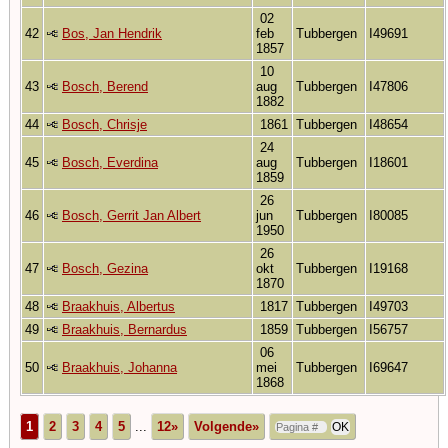
02
42
Bos, Jan Hendrik
feb
Tubbergen
I49691
1857
10
43
Bosch, Berend
aug
Tubbergen
I47806
1882
44
Bosch, Chrisje
1861
Tubbergen
I48654
24
45
Bosch, Everdina
aug
Tubbergen
I18601
1859
26
46
Bosch, Gerrit Jan Albert
jun
Tubbergen
I80085
1950
26
47
Bosch, Gezina
okt
Tubbergen
I19168
1870
48
Braakhuis, Albertus
1817
Tubbergen
I49703
49
Braakhuis, Bernardus
1859
Tubbergen
I56757
06
50
Braakhuis, Johanna
mei
Tubbergen
I69647
1868
1
2
3
4
5
...
12»
Volgende»