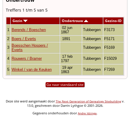
Treffers 1 t/m 5 van 5
Gezin
Ondertrouw
Gezins-ID
02 jun
1
Berends / Boeschen
Tubbergen
F3173
1867
2
Boers / Everts
1891
Tubbergen
F5171
Boesschen Hospers /
3
Tubbergen
F5169
Everts
17 feb
4
Rouwers / Bramer
Tubbergen
F15029
1797
19 apr
5
Winkel / van de Keuken
Tubbergen
F7269
1863
Ga naar standaard site
Deze site werd aangemaakt door
v.
The Next Generation of Genealogy Sitebuilding
13.0, geschreven door Darrin Lythgoe © 2001-2026.
Gegevens onderhouden door
.
Andre Idzinga