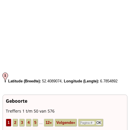
Latitude (Breedte):
52.4089074,
Longitude (Lengte):
6.7854892
Geboorte
Treffers 1 t/m 50 van 576
1
2
3
4
5
...
12»
Volgende»