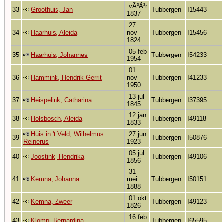
vÃ³Ã³r
33
Groothuis, Jan
Tubbergen
I15443
1837
27
34
Haarhuis, Aleida
nov
Tubbergen
I15456
1824
05 feb
35
Haarhuis, Johannes
Tubbergen
I54233
1954
01
36
Hammink, Hendrik Gerrit
nov
Tubbergen
I41233
1950
13 jul
37
Heispelink, Catharina
Tubbergen
I37395
1845
12 jan
38
Holsbosch, Aleida
Tubbergen
I49118
1833
Huis in 't Veld, Wilhelmus
27 jun
39
Tubbergen
I50876
Reinerus
1923
05 jul
40
Joostink, Hendrika
Tubbergen
I49106
1856
31
41
Kemna, Johanna
mei
Tubbergen
I50151
1888
01 okt
42
Kemna, Zweer
Tubbergen
I49123
1826
16 feb
43
Klomp, Bernardina
Tubbergen
I65595