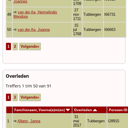
Joannes
1709
27
van der Aa, Hermelindis
49
nov
Tubbergen
I66731
Mendora
1711
15
50
van der Aa, Joanna
jul
Tubbergen
I66663
1768
1
2
Volgende»
Overleden
Treffers 1 t/m 50 van 91
1
2
Volgende»
Familienaam, Voorna(a)m(en)
Overleden
Persoon-ID
31
1
Albers, Janna
mei
Tubbergen
I28915
2017