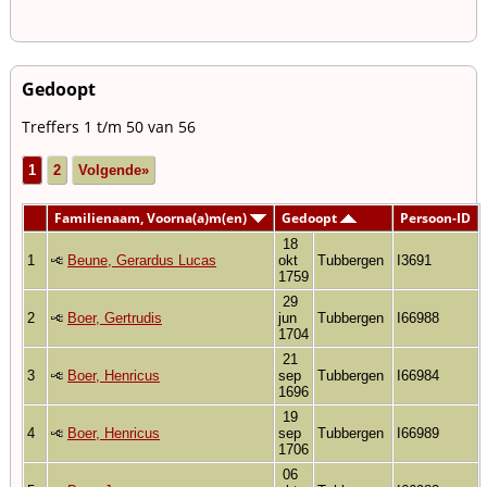
Gedoopt
Treffers 1 t/m 50 van 56
1
2
Volgende»
Familienaam, Voorna(a)m(en)
Gedoopt
Persoon-ID
18
1
Beune, Gerardus Lucas
okt
Tubbergen
I3691
1759
29
2
Boer, Gertrudis
jun
Tubbergen
I66988
1704
21
3
Boer, Henricus
sep
Tubbergen
I66984
1696
19
4
Boer, Henricus
sep
Tubbergen
I66989
1706
06