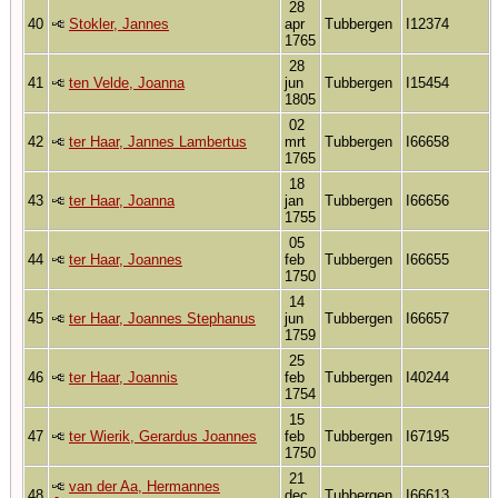
28
40
Stokler, Jannes
apr
Tubbergen
I12374
1765
28
41
ten Velde, Joanna
jun
Tubbergen
I15454
1805
02
42
ter Haar, Jannes Lambertus
mrt
Tubbergen
I66658
1765
18
43
ter Haar, Joanna
jan
Tubbergen
I66656
1755
05
44
ter Haar, Joannes
feb
Tubbergen
I66655
1750
14
45
ter Haar, Joannes Stephanus
jun
Tubbergen
I66657
1759
25
46
ter Haar, Joannis
feb
Tubbergen
I40244
1754
15
47
ter Wierik, Gerardus Joannes
feb
Tubbergen
I67195
1750
21
van der Aa, Hermannes
48
dec
Tubbergen
I66613