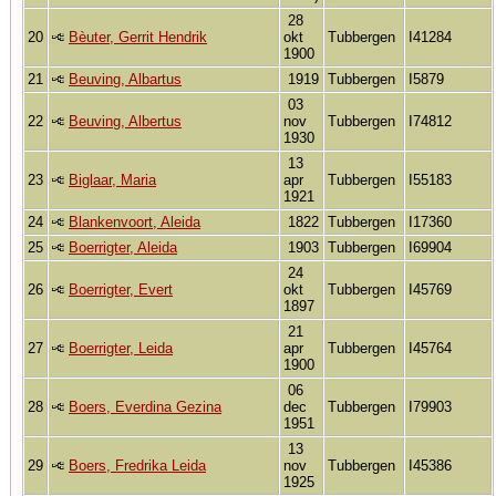
28
20
Bèuter, Gerrit Hendrik
okt
Tubbergen
I41284
1900
21
Beuving, Albartus
1919
Tubbergen
I5879
03
22
Beuving, Albertus
nov
Tubbergen
I74812
1930
13
23
Biglaar, Maria
apr
Tubbergen
I55183
1921
24
Blankenvoort, Aleida
1822
Tubbergen
I17360
25
Boerrigter, Aleida
1903
Tubbergen
I69904
24
26
Boerrigter, Evert
okt
Tubbergen
I45769
1897
21
27
Boerrigter, Leida
apr
Tubbergen
I45764
1900
06
28
Boers, Everdina Gezina
dec
Tubbergen
I79903
1951
13
29
Boers, Fredrika Leida
nov
Tubbergen
I45386
1925