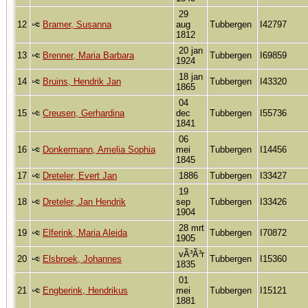
29
12
Bramer, Susanna
aug
Tubbergen
I42797
1812
20 jan
13
Brenner, Maria Barbara
Tubbergen
I69859
1924
18 jan
14
Bruins, Hendrik Jan
Tubbergen
I43320
1865
04
15
Creusen, Gerhardina
dec
Tubbergen
I55736
1841
06
16
Donkermann, Amelia Sophia
mei
Tubbergen
I14456
1845
17
Dreteler, Evert Jan
1886
Tubbergen
I33427
19
18
Dreteler, Jan Hendrik
sep
Tubbergen
I33426
1904
28 mrt
19
Elferink, Maria Aleida
Tubbergen
I70872
1905
vÃ³Ã³r
20
Elsbroek, Johannes
Tubbergen
I15360
1835
01
21
Engberink, Hendrikus
mei
Tubbergen
I15121
1881