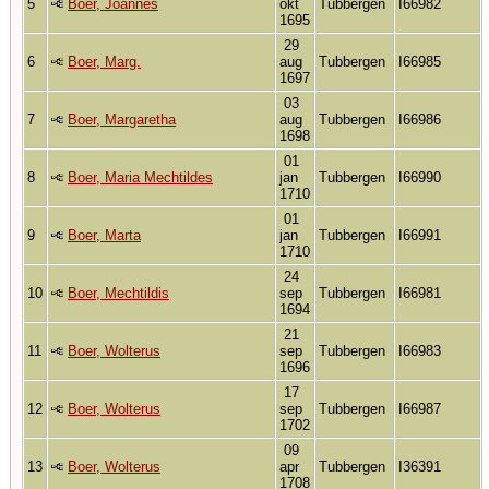
5
Boer, Joannes
okt
Tubbergen
I66982
1695
29
6
Boer, Marg.
aug
Tubbergen
I66985
1697
03
7
Boer, Margaretha
aug
Tubbergen
I66986
1698
01
8
Boer, Maria Mechtildes
jan
Tubbergen
I66990
1710
01
9
Boer, Marta
jan
Tubbergen
I66991
1710
24
10
Boer, Mechtildis
sep
Tubbergen
I66981
1694
21
11
Boer, Wolterus
sep
Tubbergen
I66983
1696
17
12
Boer, Wolterus
sep
Tubbergen
I66987
1702
09
13
Boer, Wolterus
apr
Tubbergen
I36391
1708