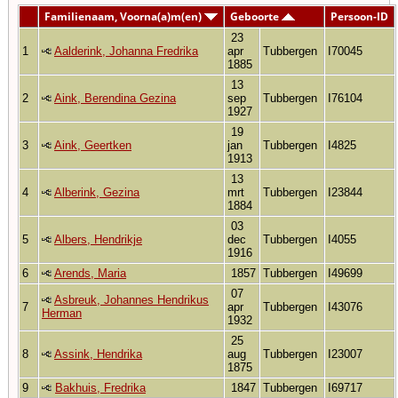
Familienaam, Voorna(a)m(en)
Geboorte
Persoon-ID
23
1
Aalderink, Johanna Fredrika
apr
Tubbergen
I70045
1885
13
2
Aink, Berendina Gezina
sep
Tubbergen
I76104
1927
19
3
Aink, Geertken
jan
Tubbergen
I4825
1913
13
4
Alberink, Gezina
mrt
Tubbergen
I23844
1884
03
5
Albers, Hendrikje
dec
Tubbergen
I4055
1916
6
Arends, Maria
1857
Tubbergen
I49699
07
Asbreuk, Johannes Hendrikus
7
apr
Tubbergen
I43076
Herman
1932
25
8
Assink, Hendrika
aug
Tubbergen
I23007
1875
9
Bakhuis, Fredrika
1847
Tubbergen
I69717