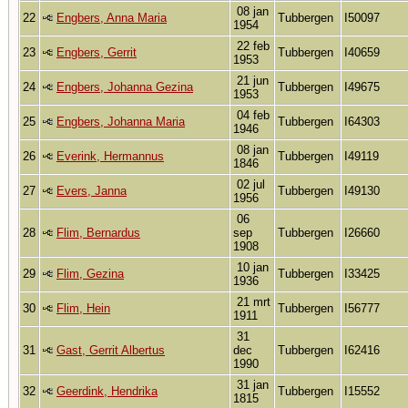
08 jan
22
Engbers, Anna Maria
Tubbergen
I50097
1954
22 feb
23
Engbers, Gerrit
Tubbergen
I40659
1953
21 jun
24
Engbers, Johanna Gezina
Tubbergen
I49675
1953
04 feb
25
Engbers, Johanna Maria
Tubbergen
I64303
1946
08 jan
26
Everink, Hermannus
Tubbergen
I49119
1846
02 jul
27
Evers, Janna
Tubbergen
I49130
1956
06
28
Flim, Bernardus
sep
Tubbergen
I26660
1908
10 jan
29
Flim, Gezina
Tubbergen
I33425
1936
21 mrt
30
Flim, Hein
Tubbergen
I56777
1911
31
31
Gast, Gerrit Albertus
dec
Tubbergen
I62416
1990
31 jan
32
Geerdink, Hendrika
Tubbergen
I15552
1815