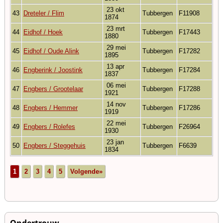
23 okt
43
Dreteler / Flim
Tubbergen
F11908
1874
23 mrt
44
Eidhof / Hoek
Tubbergen
F17443
1880
29 mei
45
Eidhof / Oude Alink
Tubbergen
F17282
1895
13 apr
46
Engberink / Joostink
Tubbergen
F17284
1837
06 mei
47
Engbers / Grootelaar
Tubbergen
F17288
1921
14 nov
48
Engbers / Hemmer
Tubbergen
F17286
1919
22 mei
49
Engbers / Rolefes
Tubbergen
F26964
1930
23 jan
50
Engbers / Steggehuis
Tubbergen
F6639
1834
1
2
3
4
5
Volgende»
Ondertrouw