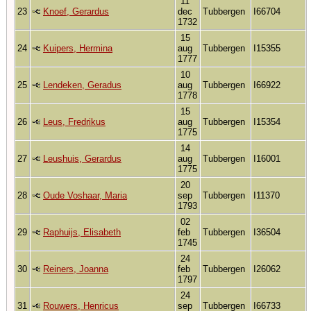
11
23
Knoef, Gerardus
dec
Tubbergen
I66704
1732
15
24
Kuipers, Hermina
aug
Tubbergen
I15355
1777
10
25
Lendeken, Geradus
aug
Tubbergen
I66922
1778
15
26
Leus, Fredrikus
aug
Tubbergen
I15354
1775
14
27
Leushuis, Gerardus
aug
Tubbergen
I16001
1775
20
28
Oude Voshaar, Maria
sep
Tubbergen
I11370
1793
02
29
Raphuijs, Elisabeth
feb
Tubbergen
I36504
1745
24
30
Reiners, Joanna
feb
Tubbergen
I26062
1797
24
31
Rouwers, Henricus
sep
Tubbergen
I66733