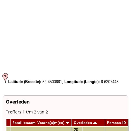
Latitude (Breedte):
52.4500681,
Longitude (Lengte):
6.6207448
Overleden
Treffers 1 t/m 2 van 2
Familienaam, Voorna(a)m(en)
Overleden
Persoon-ID
20