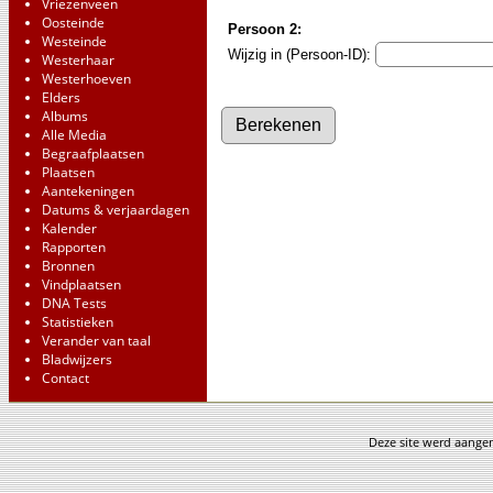
Vriezenveen
Oosteinde
Persoon 2:
Westeinde
Wijzig in (Persoon-ID):
Westerhaar
Westerhoeven
Elders
Albums
Alle Media
Begraafplaatsen
Plaatsen
Aantekeningen
Datums & verjaardagen
Kalender
Rapporten
Bronnen
Vindplaatsen
DNA Tests
Statistieken
Verander van taal
Bladwijzers
Contact
Deze site werd aang