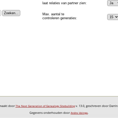
laat relaties van partner zien:
Max. aantal te
controleren generaties:
emaakt door
v. 13.0, geschreven door Darri
The Next Generation of Genealogy Sitebuilding
Gegevens onderhouden door
.
Andre Idzinga