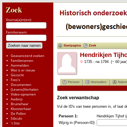
Zoek
Voorna(a)m(en):
Familienaam:
Startpagina
Zoek
Hendrikjen Tijho
Geavanceerd zoeken
Familienamen
1735 - na 1794 (~ 60 jaar
Aanmelden
Wat is er nieuw
Gezocht
Foto's
Persoon
Voorouders
Nakom
Documenten
(Levens)Verhalen
Video-opnamen
Zoek verwantschap
Aadorp
Bruinehaar
Vul de ID's van twee personen in, of laat
Kloosterhaar
De Pollen
Persoon 1:
Hendrikjen Tijhof 
Sibculo
Wijzig in (Persoon-ID):
't Slot