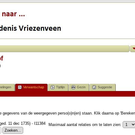
f
)
elingen
Verwantschap
Tijdlijn
Gezin
Suggestie
 de gegevens van de weergegeven perso(o)n(en) staan. Klik daarna op 'Bereke
(ged. 11 dec 1735) - I11384
Maximaal aantal relaties om te laten zien: