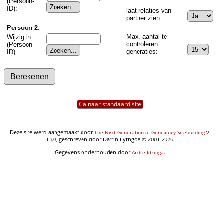
(Persoon-
ID):
laat relaties van
partner zien:
Persoon 2:
Max. aantal te
Wijzig in
controleren
(Persoon-
generaties:
ID):
Ga naar standaard site
Deze site werd aangemaakt door
v.
The Next Generation of Genealogy Sitebuilding
13.0, geschreven door Darrin Lythgoe © 2001-2026.
Gegevens onderhouden door
.
Andre Idzinga