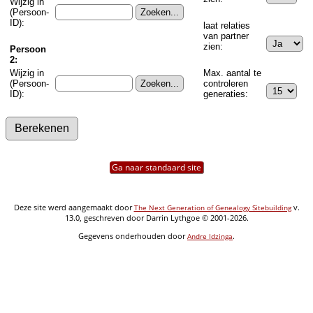
Wijzig in
(Persoon-
ID):
laat relaties
van partner
zien:
Persoon
2:
Wijzig in
Max. aantal te
(Persoon-
controleren
ID):
generaties:
Ga naar standaard site
Deze site werd aangemaakt door
v.
The Next Generation of Genealogy Sitebuilding
13.0, geschreven door Darrin Lythgoe © 2001-2026.
Gegevens onderhouden door
.
Andre Idzinga