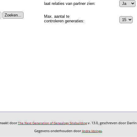
laat relaties van partner zien:
Max. aantal te
controleren generaties:
emaakt door
v. 13.0, geschreven door Darri
The Next Generation of Genealogy Sitebuilding
Gegevens onderhouden door
.
Andre Idzinga