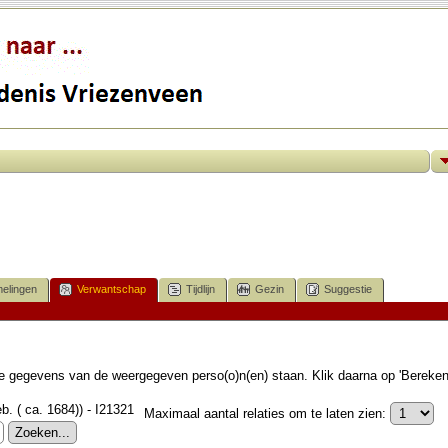
elingen
Verwantschap
Tijdlijn
Gezin
Suggestie
 de gegevens van de weergegeven perso(o)n(en) staan. Klik daarna op 'Bereke
. ( ca. 1684)) - I21321
Maximaal aantal relaties om te laten zien: