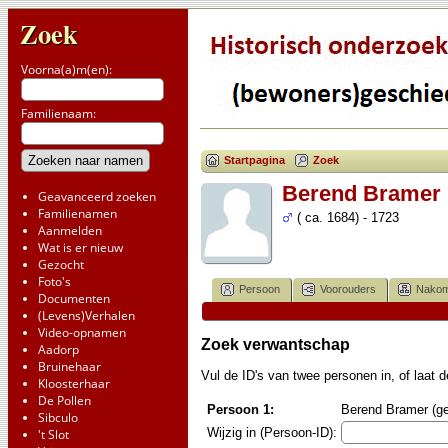
Zoek
Voorna(a)m(en):
Familienaam:
Startpagina
Zoek
Berend Bramer
Geavanceerd zoeken
Familienamen
( ca. 1684) - 1723
Aanmelden
Wat is er nieuw
Gezocht
Foto's
Persoon
Voorouders
Nakom
Documenten
(Levens)Verhalen
Video-opnamen
Zoek verwantschap
Aadorp
Bruinehaar
Vul de ID's van twee personen in, of laat
Kloosterhaar
De Pollen
Persoon 1:
Berend Bramer (geb
Sibculo
Wijzig in (Persoon-ID):
't Slot