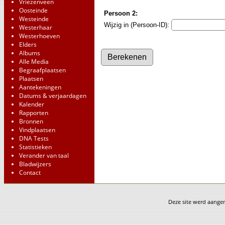
Vriezenveen
Oosteinde
Persoon 2:
Westeinde
Wijzig in (Persoon-ID):
Westerhaar
Westerhoeven
Elders
Albums
Alle Media
Begraafplaatsen
Plaatsen
Aantekeningen
Datums & verjaardagen
Kalender
Rapporten
Bronnen
Vindplaatsen
DNA Tests
Statistieken
Verander van taal
Bladwijzers
Contact
Deze site werd aang