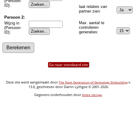
(Persoon-
ID):
laat relaties van
partner zien:
Persoon 2:
Max. aantal te
Wijzig in
controleren
(Persoon-
generaties:
ID):
Ga naar standaard site
Deze site werd aangemaakt door
v.
The Next Generation of Genealogy Sitebuilding
13.0, geschreven door Darrin Lythgoe © 2001-2026.
Gegevens onderhouden door
.
Andre Idzinga