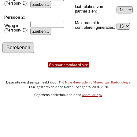
(Persoon-ID):
laat relaties van
partner zien:
Persoon 2:
Max. aantal te
Wijzig in
controleren generaties:
(Persoon-ID):
Ga naar standaard site
Deze site werd aangemaakt door
v.
The Next Generation of Genealogy Sitebuilding
13.0, geschreven door Darrin Lythgoe © 2001-2026.
Gegevens onderhouden door
.
Andre Idzinga