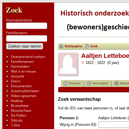
Zoek
Voorna(a)m(en):
Familienaam:
Startpagina
Zoek
Aaltjen Letteboe
Geavanceerd zoeken
Familienamen
1822 - 1822 (0 jaar)
Aanmelden
Wat is er nieuw
Gezocht
Foto's
Persoon
Voorouders
Nakom
Documenten
(Levens)Verhalen
Video-opnamen
Zoek verwantschap
Aadorp
Bruinehaar
Vul de ID's van twee personen in, of laat
Kloosterhaar
De Pollen
Persoon 1:
Aaltjen Letteboer 
Sibculo
Wijzig in (Persoon-ID):
't Slot