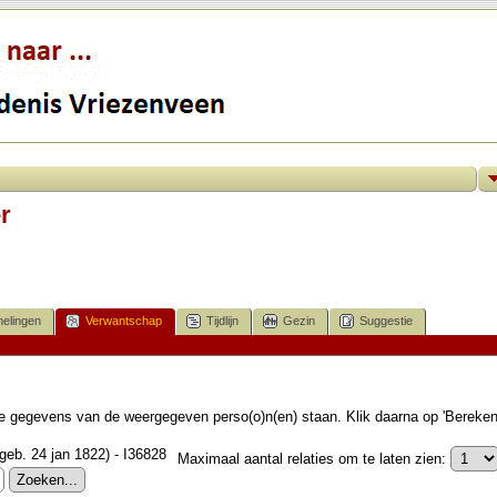
r
elingen
Verwantschap
Tijdlijn
Gezin
Suggestie
 de gegevens van de weergegeven perso(o)n(en) staan. Klik daarna op 'Bereke
(geb. 24 jan 1822) - I36828
Maximaal aantal relaties om te laten zien: