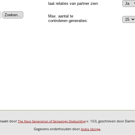
laat relaties van partner zien:
Max. aantal te
controleren generaties:
emaakt door
v. 13.0, geschreven door Darri
The Next Generation of Genealogy Sitebuilding
Gegevens onderhouden door
.
Andre Idzinga