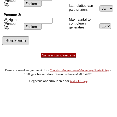
(Persoon-
ID):
laat relaties van
partner zien:
Persoon 2:
Max. aantal te
Wijzig in
controleren
(Persoon-
generaties:
ID):
Ga naar standaard site
Deze site werd aangemaakt door
v.
The Next Generation of Genealogy Sitebuilding
13.0, geschreven door Darrin Lythgoe © 2001-2026.
Gegevens onderhouden door
.
Andre Idzinga