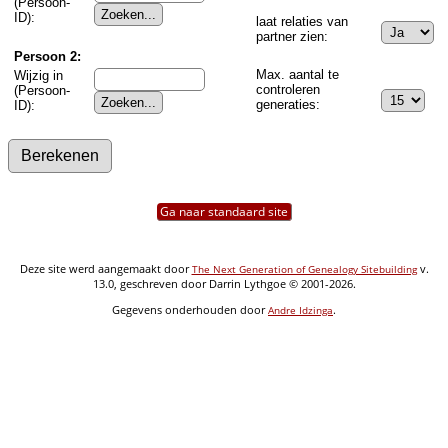
(Persoon-
ID):
laat relaties van
partner zien:
Persoon 2:
Max. aantal te
Wijzig in
controleren
(Persoon-
generaties:
ID):
Ga naar standaard site
Deze site werd aangemaakt door
v.
The Next Generation of Genealogy Sitebuilding
13.0, geschreven door Darrin Lythgoe © 2001-2026.
Gegevens onderhouden door
.
Andre Idzinga