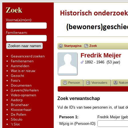
Zoek
Voorna(a)m(en):
Familienaam:
Startpagina
Zoek
Fredrik Meijer
Geavanceerd zoeken
Familienamen
1892 - 1946 (53 jaar)
Aanmelden
Wat is er nieuw
Gezocht
Foto's
Persoon
Voorouders
Nakom
Documenten
(Levens)Verhalen
Video-opnamen
Zoek verwantschap
Aadorp
Bruinehaar
Vul de ID's van twee personen in, of laat
Kloosterhaar
De Pollen
Persoon 1:
Fredrik Meijer (ge
Sibculo
Wijzig in (Persoon-ID):
't Slot