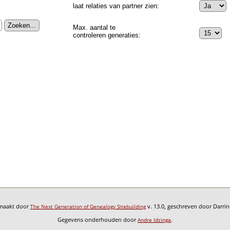
laat relaties van partner zien:
Max. aantal te
controleren generaties:
emaakt door
v. 13.0, geschreven door Darri
The Next Generation of Genealogy Sitebuilding
Gegevens onderhouden door
.
Andre Idzinga