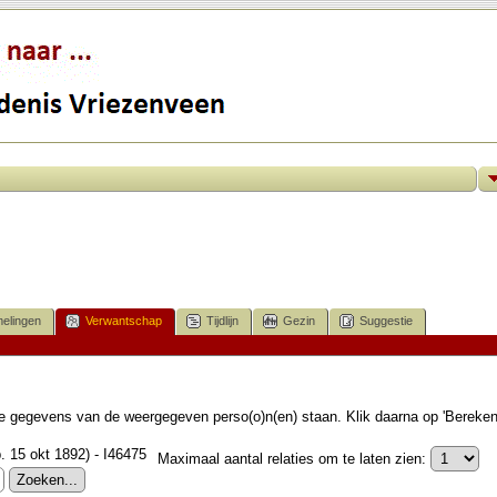
elingen
Verwantschap
Tijdlijn
Gezin
Suggestie
 de gegevens van de weergegeven perso(o)n(en) staan. Klik daarna op 'Bereke
b. 15 okt 1892) - I46475
Maximaal aantal relaties om te laten zien: