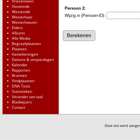
Vriezenveen
Oosteinde
Persoon 2:
Westeinde
Wijzig in (Persoon-ID):
Westerhaar
Westerhoeven
Elders
Albums
Alle Media
Begraafplaatsen
Plaatsen
Aantekeningen
Datums & verjaardagen
Kalender
Rapporten
Bronnen
Vindplaatsen
DNA Tests
Statistieken
Verander van taal
Bladwijzers
Contact
Deze site werd aang