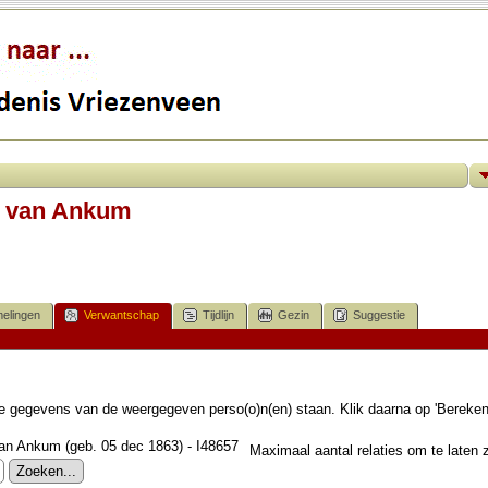
a van Ankum
elingen
Verwantschap
Tijdlijn
Gezin
Suggestie
 de gegevens van de weergegeven perso(o)n(en) staan. Klik daarna op 'Bereke
n Ankum (geb. 05 dec 1863) - I48657
Maximaal aantal relaties om te laten z