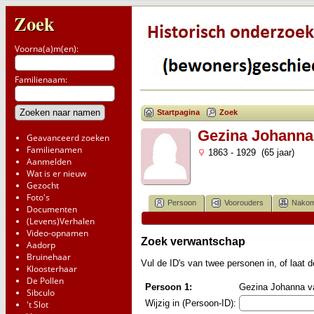
Zoek
Voorna(a)m(en):
Familienaam:
Startpagina
Zoek
Gezina Johann
Geavanceerd zoeken
Familienamen
1863 - 1929 (65 jaar)
Aanmelden
Wat is er nieuw
Gezocht
Foto's
Persoon
Voorouders
Nakom
Documenten
(Levens)Verhalen
Video-opnamen
Zoek verwantschap
Aadorp
Bruinehaar
Vul de ID's van twee personen in, of laat
Kloosterhaar
De Pollen
Persoon 1:
Gezina Johanna va
Sibculo
Wijzig in (Persoon-ID):
't Slot