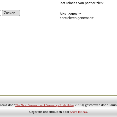
laat relaties van partner zien:
Max. aantal te
controleren generaties:
emaakt door
v. 13.0, geschreven door Darri
The Next Generation of Genealogy Sitebuilding
Gegevens onderhouden door
.
Andre Idzinga