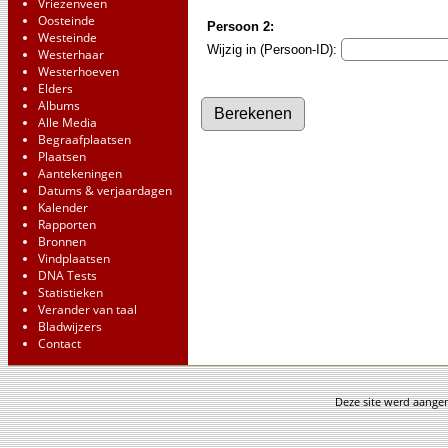
Vriezenveen
Oosteinde
Persoon 2:
Westeinde
Wijzig in (Persoon-ID):
Westerhaar
Westerhoeven
Elders
Albums
Alle Media
Begraafplaatsen
Plaatsen
Aantekeningen
Datums & verjaardagen
Kalender
Rapporten
Bronnen
Vindplaatsen
DNA Tests
Statistieken
Verander van taal
Bladwijzers
Contact
Deze site werd aang