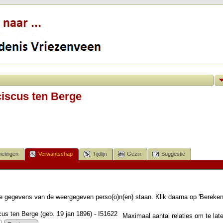
iscus ten Berge
elingen
Verwantschap
Tijdlijn
Gezin
Suggestie
 de gegevens van de weergegeven perso(o)n(en) staan. Klik daarna op 'Bereke
us ten Berge (geb. 19 jan 1896) - I51622
Maximaal aantal relaties om te late