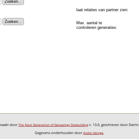
laat relaties van partner zien:
Max. aantal te
controleren generaties:
emaakt door
v. 13.0, geschreven door Darri
The Next Generation of Genealogy Sitebuilding
Gegevens onderhouden door
.
Andre Idzinga