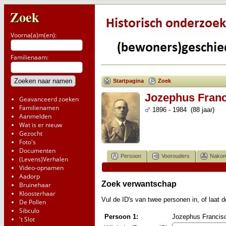
Zoek
Voorna(a)m(en):
Familienaam:
Startpagina
Zoek
Jozephus Franc
Geavanceerd zoeken
Familienamen
1896 - 1984 (88 jaar)
Aanmelden
Wat is er nieuw
Gezocht
Foto's
Documenten
Persoon
Voorouders
Nakom
(Levens)Verhalen
Video-opnamen
Aadorp
Zoek verwantschap
Bruinehaar
Kloosterhaar
Vul de ID's van twee personen in, of laat
De Pollen
Sibculo
Persoon 1:
Jozephus Francisc
't Slot