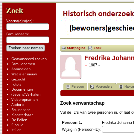
Zoek
Voorna(a)m(en):
Familienaam:
Startpagina
Zoek
Fredrika Johann
Geavanceerd zoeken
Familienamen
1907 -
Aanmelden
Wat is er nieuw
Gezocht
Foto's
Persoon
Voorouders
Nakom
Documenten
(Levens)Verhalen
Video-opnamen
Zoek verwantschap
Aadorp
Bruinehaar
Vul de ID's van twee personen in, of laat
Kloosterhaar
De Pollen
Persoon 1:
Fredrika Johanna B
Sibculo
Wijzig in (Persoon-ID):
't Slot