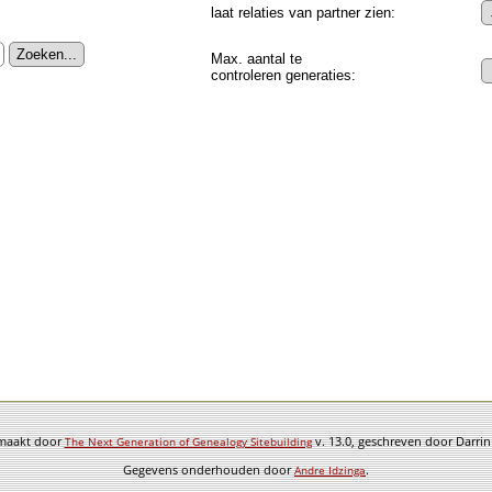
laat relaties van partner zien:
Max. aantal te
controleren generaties:
emaakt door
v. 13.0, geschreven door Darri
The Next Generation of Genealogy Sitebuilding
Gegevens onderhouden door
.
Andre Idzinga