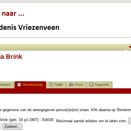
a Brink
elingen
Verwantschap
Tijdlijn
Gezin
Suggestie
 de gegevens van de weergegeven perso(o)n(en) staan. Klik daarna op 'Bereke
rink (geb. 18 jul 1907) - I54018
Maximaal aantal relaties om te laten zien: