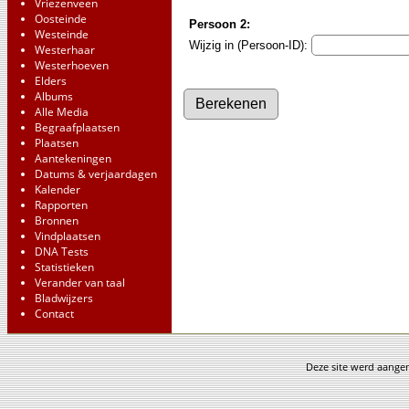
Vriezenveen
Oosteinde
Persoon 2:
Westeinde
Wijzig in (Persoon-ID):
Westerhaar
Westerhoeven
Elders
Albums
Alle Media
Begraafplaatsen
Plaatsen
Aantekeningen
Datums & verjaardagen
Kalender
Rapporten
Bronnen
Vindplaatsen
DNA Tests
Statistieken
Verander van taal
Bladwijzers
Contact
Deze site werd aang