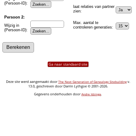
(Persoon-ID):
laat relaties van partner
zien:
Persoon 2:
Max. aantal te
Wijzig in
controleren generaties:
(Persoon-ID):
Ga naar standaard site
Deze site werd aangemaakt door
v.
The Next Generation of Genealogy Sitebuilding
13.0, geschreven door Darrin Lythgoe © 2001-2026.
Gegevens onderhouden door
.
Andre Idzinga